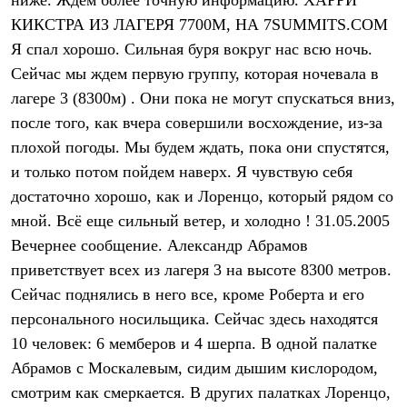
ниже. Ждем более точную информацию. ХАРРИ
Термобелье
КИКСТРА ИЗ ЛАГЕРЯ 7700М, НА 7SUMMITS.COM
Теплое термобелье
Среднее термобелье
Я спал хорошо. Сильная буря вокруг нас всю ночь.
Легкое термобелье
Сейчас мы ждем первую группу, которая ночевала в
Лёгкая одежда
Футболки
лагере 3 (8300м) . Они пока не могут спускаться вниз,
Рубашки
после того, как вчера совершили восхождение, из-за
Толстовки
Брюки
плохой погоды. Мы будем ждать, пока они спустятся,
Шорты
и только потом пойдем наверх. Я чувствую себя
Женская одежда
достаточно хорошо, как и Лоренцо, который рядом со
Утепленная пухом
Куртки
мной. Всё еще сильный ветер, и холодно ! 31.05.2005
Брюки
Вечернее сообщение. Александр Абрамов
Жилеты
Утепленная синтетикой
приветствует всех из лагеря 3 на высоте 8300 метров.
Куртки
Сейчас поднялись в него все, кроме Роберта и его
Брюки
Штормовая одежда
персонального носильщика. Сейчас здесь находятся
Куртки
10 человек: 6 мемберов и 4 шерпа. В одной палатке
Софтшелл одежда
Абрамов с Москалевым, сидим дышим кислородом,
Куртки
Брюки
смотрим как смеркается. В других палатках Лоренцо,
Лёгкая одежда