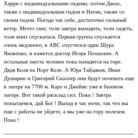
Харри с индивидуальными гидами, потом Джон,
Рубашки
Футболки
также с индивидуальным гидом и Натан, также со
Толстовки
своим гидом. Погода так себе, достаточно сильный
Брюки
ветер .Метет снег, толи завтра выходить, толи сидеть,
Термобелье
Теплое термобелье
толи вниз спускаться. Первая группа спускается
Среднее термобелье
очень медленно, в АВС спустился один Шура
Легкое термобелье
Флисовая одежда
Яковенко, и кажется доктор Игорь Похвалин. А
Куртки
остальные шесть человек пока находятся на горе.
Брюки
Детская одежда
Дядя Коля на Норт Коле. А Юра Тайдаков, Иван
Утепленная пухом
Душарин и Григорий Скаллер они будут ночевать еще
Комбинезоны
в лагере на 7700 м. Каро и Джеймс уже в базовом
Куртки
Брюки
лагере. Вот такой расклад сил. Пока ! Завтра
Утепленная синтетикой
попытаемся, дай Бог ! Выход в час ночи, так что вы
Комбинезоны
Куртки
еще с работы не уйдете, а мы уже на гору полезем.
Брюки
Пока !
Лёгкая одежда
Футболки
Толстовки