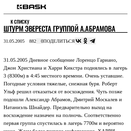
Каталог
К СПИСКУ
Интернет-магазин
ШТУРМ ЭВЕРЕСТА ГРУППОЙ А.АБРАМОВА
Мужская одежда
Утепленная пухом
Куртки
31.05.2005
882
0
ПОДЕЛИТЬСЯ
Брюки
Жилеты
Комбинезоны
31.05.2005 Дневное сообщение Лоренцо Гариано,
Утепленная синтетикой
Куртки
Джон Христиана и Харри Кикстра поднялись в лагерь
Брюки
3 (8300м) в 4:45 местного времени. Очень уставшие.
Штормовая одежда
Куртки
Погодные условия тяжелые, снежная буря. Роберт
Брюки
Ульф решил отказаться от восхождения. Чуть позже
Софтшелл одежда
подошли Александр Абрамов, Дмитрий Москалев и
Куртки
Брюки
Натаниэль Шнайдер. Предварительно выход на
Флисовая одежда
восхождение назначен на полночь. Соответственно
Куртки
Брюки
первая группа спустилась в лагерь 7700м и вероятно
Жилеты