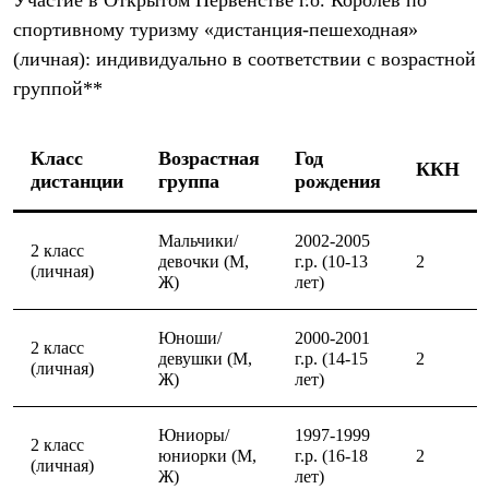
С синтетическим утеплителем
спортивному туризму «дистанция-пешеходная»
Аксессуары для спальников
Сумки и баулы
(личная): индивидуально в соответствии с возрастной
Баулы
группой**
Кошельки
Сумки
Гермомешки
Класс
Возрастная
Год
Полезные аксессуары
ККН
дистанции
группа
рождения
Книги
Еда
Коврики
Мальчики/
2002-2005
Обувь
2 класс
девочки (М,
г.р. (10-13
2
Женская обувь
(личная)
Ж)
лет)
Сапоги
Ботинки
Мужская обувь
Юноши/
2000-2001
Ботинки
2 класс
девушки (М,
г.р. (14-15
2
Кроссовки
(личная)
Ж)
лет)
Сапоги
Гамаши и бахилы
Гамаши
Юниоры/
1997-1999
2 класс
Бахилы
юниорки (М,
г.р. (16-18
2
(личная)
Тапочки и чуни
Ж)
лет)