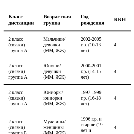
PEAK
ЗА ПОЛЯРНЫМ КРУГОМ
TREK
Класс
Возрастная
Год
ККН
BASK kids
дистанции
группа
рождения
CITY
BASK juno
ИДЁМ В ПОХОД
2 класс
Мальчики/
2002-2005
Дневник капитана
(связки)
девочки
г.р. (10-13
4
Каталог дилеров
группа А
(ММ, ЖЖ)
лет)
Компания
Баск сегодня
История
2 класс
Юноши/
2000-2001
Отцы основатели
(связки)
девушки
г.р. (14-15
4
Производство
группа А
(ММ, ЖЖ)
лет)
Баск в вашем городе
Контроль качества
2 класс
Юниоры/
1997-1999
Технологии
(связки)
юниорки
г.р. (16-18
4
Команда Баск
группа А
(ММ, ЖЖ)
лет)
Сотрудничество
Дилерам
Стать дилером
1996 г.р. и
2 класс
Мужчины/
Корпоративным клиентам
старше (19
(связки)
женщины
4
Услуги
лет и
группа Б
(ММ, ЖЖ)
Медиа