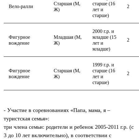
Старшая (М,
старше (16
Вело-ралли
2
Ж)
лет и
старше)
2000 г.р. и
Фигурное
Младшая (М,
младше (15
2
вождение
Ж)
лет и
младше)
1999 г.р. и
Фигурное
Старшая (М,
старше (16
2
вождение
Ж)
лет и
старше)
- Участие в соревнованиях «Папа, мама, я –
туристская семья»:
три члена семьи: родители и ребенок 2005-2011 г.р. (с
3 до 10 лет включительно), в соответствии с