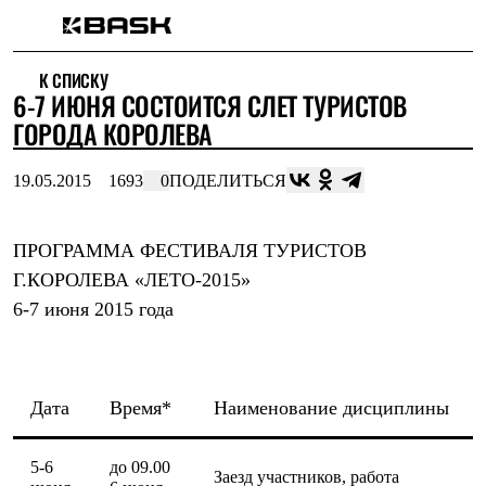
Каталог
К СПИСКУ
Интернет-магазин
6-7 ИЮНЯ СОСТОИТСЯ СЛЕТ ТУРИСТОВ
Мужская одежда
Утепленная пухом
ГОРОДА КОРОЛЕВА
Куртки
Брюки
19.05.2015
1693
0
ПОДЕЛИТЬСЯ
Жилеты
Комбинезоны
Утепленная синтетикой
Куртки
ПРОГРАММА ФЕСТИВАЛЯ ТУРИСТОВ
Брюки
Г.КОРОЛЕВА «ЛЕТО-2015»
Штормовая одежда
6-7 июня 2015 года
Куртки
Брюки
Софтшелл одежда
Куртки
Брюки
Дата
Время*
Наименование дисциплины
Флисовая одежда
Куртки
Брюки
5-6
до 09.00
Жилеты
Заезд участников, работа