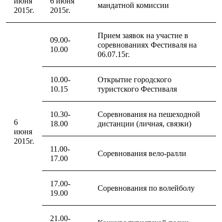
июня
6 июня
Термобелье
мандатной комиссии
2015г.
2015г.
Теплое термобелье
Среднее термобелье
Легкое термобелье
Прием заявок на участие в
09.00-
Лёгкая одежда
соревнованиях Фестиваля на
10.00
Футболки
06.07.15г.
Рубашки
Толстовки
Брюки
10.00-
Открытие городского
Шорты
10.15
туристского Фестиваля
Женская одежда
Утепленная пухом
10.30-
Соревнования на пешеходной
Куртки
6
18.00
дистанции (личная, связки)
Брюки
июня
Жилеты
2015г.
Утепленная синтетикой
11.00-
Соревнования вело-ралли
Куртки
17.00
Брюки
Штормовая одежда
Куртки
17.00-
Соревнования по волейболу
Софтшелл одежда
19.00
Куртки
Брюки
21.00-
Лёгкая одежда