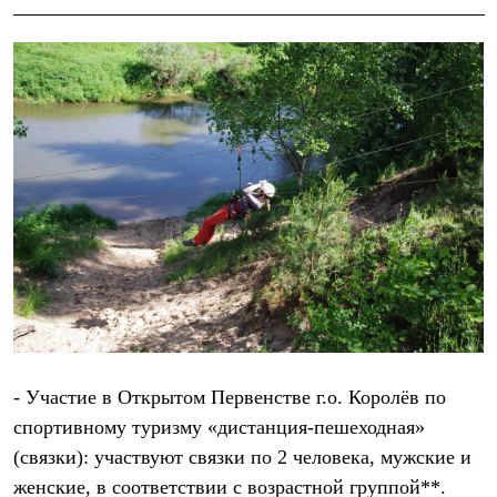
Тапочки
Чуни
Уход за обувью
Аксессуары
Головные уборы
Шапки
Балаклавы и маски
Кепки и бейсболки
Повязки
Шарфы
Панамы
Перчатки и рукавицы
Перчатки
Рукавицы
Носки
Полезные аксессуары
Брелки
Ремни
Шевроны
- Участие в Открытом Первенстве г.о. Королёв по
Опушки
Термоковрики
спортивному туризму «дистанция-пешеходная»
Уход за одеждой
(связки): участвуют связки по 2 человека, мужские и
В Арктику
женские, в соответствии с возрастной группой**.
Коллекции