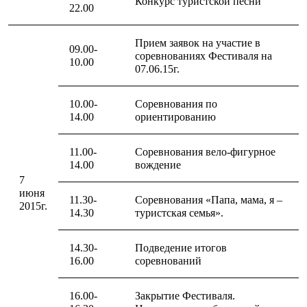
Конкурс туристской песни
22.00
Рубашки
Футболки
Толстовки
Прием заявок на участие в
09.00-
Брюки
соревнованиях Фестиваля на
10.00
Термобелье
07.06.15г.
Теплое термобелье
Среднее термобелье
Легкое термобелье
10.00-
Соревнования по
Флисовая одежда
14.00
ориентированию
Куртки
Брюки
11.00-
Соревнования вело-фигурное
Детская одежда
14.00
вождение
Утепленная пухом
Комбинезоны
7
Куртки
июня
11.30-
Соревнования «Папа, мама, я –
Брюки
2015г.
14.30
туристская семья».
Утепленная синтетикой
Комбинезоны
Куртки
14.30-
Подведение итогов
Брюки
16.00
соревнований
Лёгкая одежда
Футболки
16.00-
Закрытие Фестиваля.
Толстовки