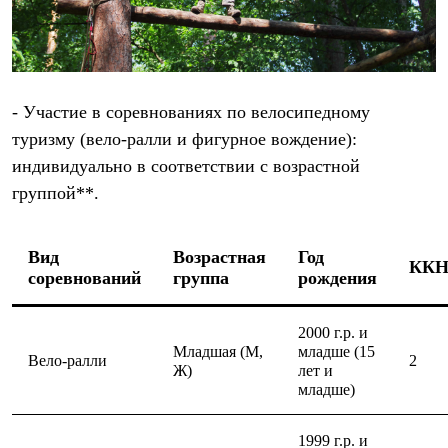
- Участие в соревнованиях по велосипедному
туризму (вело-ралли и фигурное вождение):
индивидуально в соответствии с возрастной
группой**.
Вид
Возрастная
Год
КК
соревнований
группа
рождения
2000 г.р. и
Младшая (М,
младше (15
Вело-ралли
2
Ж)
лет и
младше)
1999 г.р. и