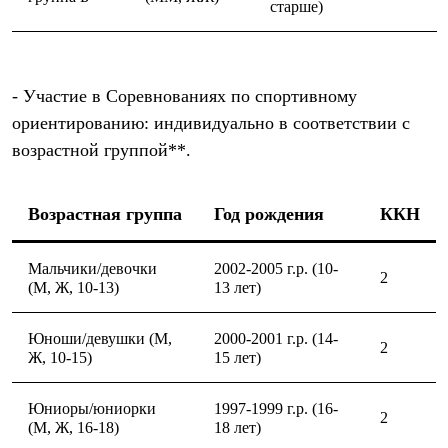
старше)
Где купить
- Участие в Соревнованиях по спортивному
ориентированию: индивидуально в соответствии с
возрастной группой**.
Возрастная группа
Год рождения
ККН
Мальчики/девочки
2002-2005 г.р. (10-
2
(М, Ж, 10-13)
13 лет)
Юноши/девушки (М,
2000-2001 г.р. (14-
2
Ж, 10-15)
15 лет)
Юниоры/юниорки
1997-1999 г.р. (16-
2
(М, Ж, 16-18)
18 лет)