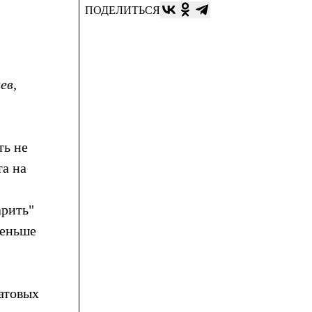
ПОДЕЛИТЬСЯ
ев,
ть не
та на
арить"
меньше
латовых