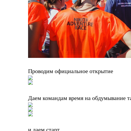
Услуги
Медиа
Где купить
Проводим официальное открытие
Даем командам время на обдумывание т
и даем старт