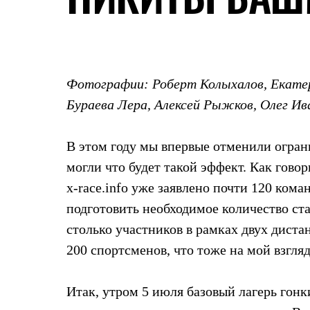
Жилеты
Термобелье
Теплое термобелье
Среднее термобелье
Легкое термобелье
Лёгкая одежда
Фотографии: Роберт Колыхалов, Екате
Футболки
Рубашки
Бураева Лера, Алексей Рыжков, Олег Ив
Толстовки
Брюки
Шорты
В этом году мы впервые отменили огран
Женская одежда
могли что будет такой эффект. Как говор
Утепленная пухом
Куртки
x-race.info уже заявлено почти 120 кома
Брюки
Жилеты
подготовить необходимое количество ста
Утепленная синтетикой
столько участников в рамках двух диста
Куртки
Брюки
200 спортсменов, что тоже на мой взгляд
Штормовая одежда
Куртки
Софтшелл одежда
Итак, утром 5 июля базовый лагерь гон
Куртки