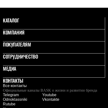
Тапочки
Чуни
Уход за обувью
Аксессуары
Головные уборы
КАТАЛОГ
Шапки
Балаклавы и маски
КОМПАНИЯ
Кепки и бейсболки
Повязки
Шарфы
ПОКУПАТЕЛЯМ
Панамы
Перчатки и рукавицы
СОТРУДНИЧЕСТВО
Перчатки
Рукавицы
Носки
МЕДИА
Полезные аксессуары
Брелки
Ремни
КОНТАКТЫ
Шевроны
Все контакты
Опушки
Официальные каналы BASK о жизни и развитии бренда
Термоковрики
Telegram
Youtube
Уход за одеждой
Odnoklassniki
Vkontakte
В Арктику
Rutube
Коллекции