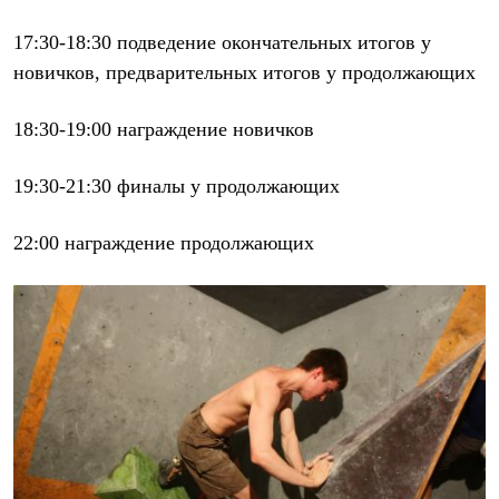
Термобелье
Теплое термобелье
17:30-18:30 подведение окончательных итогов у
Среднее термобелье
новичков, предварительных итогов у продолжающих
Легкое термобелье
Лёгкая одежда
Футболки
18:30-19:00 награждение новичков
Рубашки
Толстовки
Брюки
19:30-21:30 финалы у продолжающих
Шорты
Женская одежда
Утепленная пухом
22:00 награждение продолжающих
Куртки
Брюки
Жилеты
Утепленная синтетикой
Куртки
Брюки
Штормовая одежда
Куртки
Софтшелл одежда
Куртки
Брюки
Лёгкая одежда