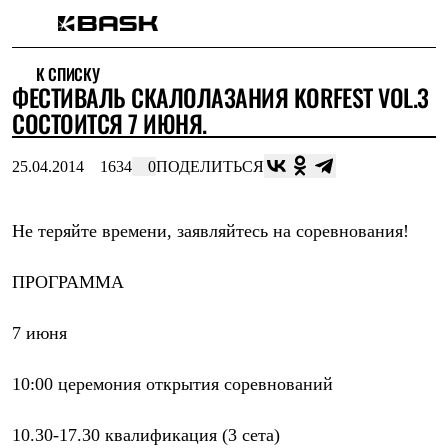
Каталог
К СПИСКУ
Интернет-магазин
ФЕСТИВАЛЬ СКАЛОЛАЗАНИЯ KORFEST VOL.3
Мужская одежда
Утепленная пухом
СОСТОИТСЯ 7 ИЮНЯ.
Куртки
Брюки
25.04.2014
1634
0
ПОДЕЛИТЬСЯ
Жилеты
Комбинезоны
Утепленная синтетикой
Куртки
Не теряйте времени, заявляйтесь на соревнования!
Брюки
Штормовая одежда
ПРОГРАММА
Куртки
Брюки
Софтшелл одежда
7 июня
Куртки
Брюки
Флисовая одежда
10:00 церемония открытия соревнований
Куртки
Брюки
10.30-17.30 квалификация (3 сета)
Жилеты