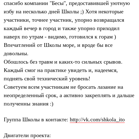
спасибо компании "Бесы", предоставившей уютную
Рубашки
Футболки
избу на несколько дней Школы ;) Хотя некоторые
Толстовки
участники, точнее участник, упорно возвращался
Брюки
каждый вечер в город и также упорно приходил
Термобелье
Теплое термобелье
наверх по утрам - видимо, готовился к горам )
Среднее термобелье
Впечатлений от Школы море, и вроде бы все
Легкое термобелье
Флисовая одежда
довольны.
Куртки
Обошлось без травм и каких-то сильных срывов.
Брюки
Детская одежда
Каждый смог на практике увидеть и, надеемся,
Утепленная пухом
поднять свой технический уровень!
Комбинезоны
Советуем всем участникам не бросать лазание на
Куртки
Брюки
неопределенный срок, а активно закреплять и дальше
Утепленная синтетикой
полученны знания :)
Комбинезоны
Куртки
Брюки
Группа Школы в контакте:
http://vk.com/shkola_ito
Лёгкая одежда
Футболки
Толстовки
Двигатели проекта: