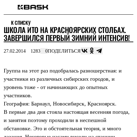
Каталог
К СПИСКУ
Интернет-магазин
ШКОЛА ИТО НА КРАСНОЯРСКИХ СТОЛБАХ.
Мужская одежда
Утепленная пухом
ЗАВЕРШИЛСЯ ПЕРВЫЙ ЗИМНИЙ ИНТЕНСИВ!
Куртки
Брюки
27.02.2014
1283
0
ПОДЕЛИТЬСЯ
Жилеты
Комбинезоны
Утепленная синтетикой
Куртки
Группа на этот раз подобралась разношерстная: и
Брюки
участники из различных сибирских городов, и
Штормовая одежда
уровень тоже - от начинающих до опытных
Куртки
Брюки
участников.
Софтшелл одежда
География: Барнаул, Новосибирск, Красноярск.
Куртки
Брюки
В первые два дня стояла настоящая весенняя погода,
Флисовая одежда
и занятия поэтому проходили в неспешной
Куртки
Брюки
обстановке. Это и обстоятельная теория, и много
Жилеты
лазания. Некоторые часами висели на станции