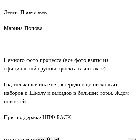
Брюки
Софтшелл одежда
Денис Прокофьев
Куртки
Флисовая одежда
Куртки
Марина Попова
Брюки
Жилеты
Комбинезоны
Термобелье
Комплект термобелья
Немного фото процесса (все фото взяты из
Снаряжение
Палатки и тенты
официальной группы проекта в контакте):
Палатки
Тенты
Год только начинается, впереди еще несколько
Аксессуары для палаток
Рюкзаки
наборов в Школу и выездов в большие горы. Ждем
Экспедиционные
новостей!
Легкоходные
Альпинистские
Городские
При поддержке
НПФ БАСК
Аксессуары для рюкзаков
Спальные мешки
Пуховые
Комбинированные