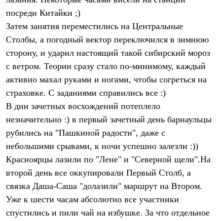
Термобелье
посреди Китайки ;)
Теплое термобелье
Среднее термобелье
Затем занятия переместились на Центральные
Легкое термобелье
Столбы, а погодный вектор переключился в зимнюю
Лёгкая одежда
Футболки
сторону, и ударил настоящий такой сибирский мороз
Рубашки
с ветром. Теории сразу стало по-минимому, каждый
Толстовки
Брюки
активно махал руками и ногами, чтобы согреться на
Шорты
страховке. С заданиями справились все :)
Женская одежда
В дни зачетных восхождений потеплело
Утепленная пухом
Куртки
незначительно :) в первый зачетный день барнаульцы
Брюки
рубились на "Пашкиной радости", даже с
Жилеты
Утепленная синтетикой
небольшими срывами, к ночи успешно залезли :))
Куртки
Красноярцы лазили по "Лене" и "Северной щели".На
Брюки
второй день все оккупировали Первый Столб, а
Штормовая одежда
Куртки
связка Даша-Саша "долазили" маршрут на Втором.
Софтшелл одежда
Уже к шести часам абсолютно все участники
Куртки
Брюки
спустились и пили чай на избушке. За что отдельное
Лёгкая одежда