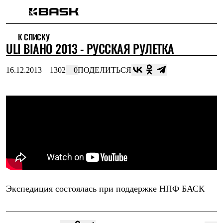
Каталог
К СПИСКУ
Интернет-магазин
ULI BIAHO 2013 - РУССКАЯ РУЛЕТКА
Мужская одежда
Утепленная пухом
Куртки
16.12.2013
1302
0
ПОДЕЛИТЬСЯ
Брюки
Жилеты
Комбинезоны
Утепленная синтетикой
Куртки
Брюки
Штормовая одежда
Куртки
Брюки
Софтшелл одежда
Куртки
Брюки
Экспедиция состоялась при поддержке
НПФ БАСК
Флисовая одежда
Куртки
Брюки
Жилеты