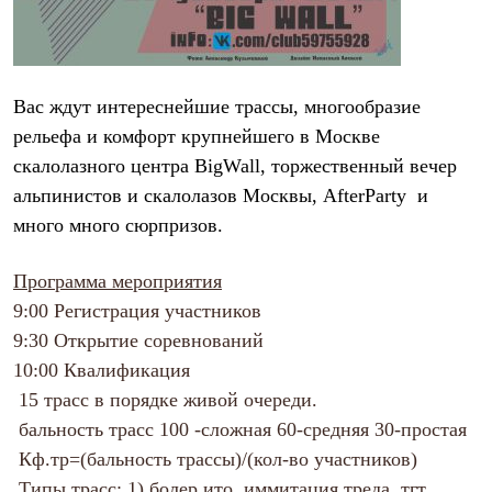
Рубашки
Футболки
Толстовки
Брюки
Термобелье
Вас ждут интереснейшие трассы, многообразие
Теплое термобелье
рельефа и комфорт крупнейшего в Москве
Среднее термобелье
Легкое термобелье
скалолазного центра BigWall, торжественный вечер
Флисовая одежда
альпинистов и скалолазов Москвы, AfterParty и
Куртки
много много сюрпризов.
Брюки
Детская одежда
Утепленная пухом
Программа мероприятия
Комбинезоны
Куртки
9:00
Регистрация участников
Брюки
9:30
Открытие соревнований
Утепленная синтетикой
10:00
Квалификация
Комбинезоны
Куртки
15 трасс в порядке живой очереди.
Брюки
бальность трасс 100 -сложная 60-средняя 30-простая
Лёгкая одежда
Футболки
Кф.тр=(бальность трассы)/(кол-во участников)
Толстовки
Типы трасс: 1) болер ито, иммитация треда, тгт,