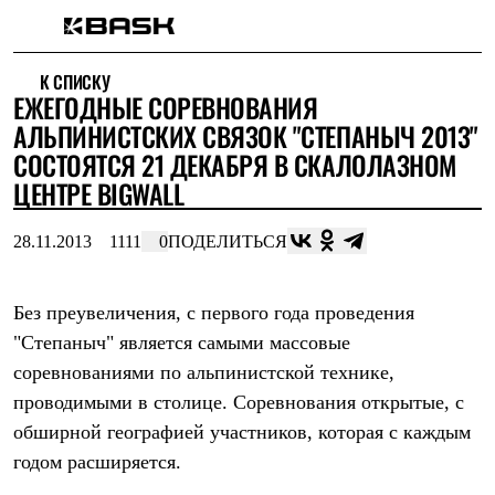
Каталог
К СПИСКУ
Интернет-магазин
ЕЖЕГОДНЫЕ СОРЕВНОВАНИЯ
Мужская одежда
Утепленная пухом
АЛЬПИНИСТСКИХ СВЯЗОК "СТЕПАНЫЧ 2013"
Куртки
СОСТОЯТСЯ 21 ДЕКАБРЯ В СКАЛОЛАЗНОМ
Брюки
ЦЕНТРЕ BIGWALL
Жилеты
Комбинезоны
Утепленная синтетикой
28.11.2013
1111
0
ПОДЕЛИТЬСЯ
Куртки
Брюки
Штормовая одежда
Без преувеличения, с первого года проведения
Куртки
Брюки
"Степаныч" является самыми массовые
Софтшелл одежда
соревнованиями по альпинистской технике,
Куртки
Брюки
проводимыми в столице. Соревнования открытые, с
Флисовая одежда
обширной географией участников, которая с каждым
Куртки
годом расширяется.
Брюки
Жилеты