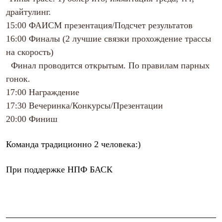
Брюки
драйтулинг.
Софтшелл одежда
Куртки
15:00
ФАИСМ презентация/Подсчет результатов
Флисовая одежда
16:00
Финалы (2 лучшие связки прохождение трассы
Куртки
Брюки
на скорость)
Жилеты
Финал проводится открытым. По правилам парных
Комбинезоны
Термобелье
гонок.
Комплект термобелья
17:00
Награждение
Снаряжение
17:30
Вечеринка/Конкурсы/Презентации
Палатки и тенты
Палатки
20:00
Финиш
Тенты
Аксессуары для палаток
Рюкзаки
Команда традиционно 2 человека:)
Экспедиционные
Легкоходные
При поддержке
НПФ БАСК
Альпинистские
Городские
Аксессуары для рюкзаков
Спальные мешки
Пуховые
Комбинированные