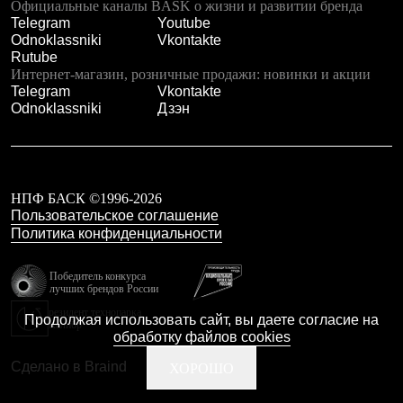
Тапочки
Официальные каналы BASK о жизни и развитии бренда
Чуни
Telegram
Youtube
Уход за обувью
Odnoklassniki
Vkontakte
Аксессуары
Rutube
Головные уборы
Интернет-магазин, розничные продажи: новинки и акции
Шапки
Telegram
Vkontakte
Балаклавы и маски
Odnoklassniki
Дзэн
Кепки и бейсболки
Повязки
Шарфы
Панамы
Перчатки и рукавицы
НПФ БАСК ©1996-2026
Перчатки
Пользовательское соглашение
Рукавицы
Политика конфиденциальности
Носки
Полезные аксессуары
Брелки
Победитель конкурса
лучших брендов России
Ремни
Шевроны
резидент технопарка
Продолжая использовать сайт, вы даете согласие на
Опушки
Калибр
обработку файлов cookies
Термоковрики
Уход за одеждой
Сделано в Braind
ХОРОШО
В Арктику
Коллекции