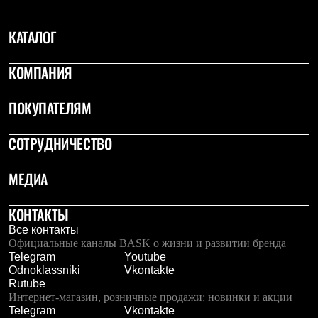
Тапочки
Чуни
Уход за обувью
КАТАЛОГ
Аксессуары
Головные уборы
КОМПАНИЯ
Шапки
Балаклавы и маски
Кепки и бейсболки
ПОКУПАТЕЛЯМ
Повязки
Шарфы
Панамы
СОТРУДНИЧЕСТВО
Перчатки и рукавицы
Перчатки
МЕДИА
Рукавицы
Носки
Полезные аксессуары
КОНТАКТЫ
Брелки
Все контакты
Ремни
Официальные каналы BASK о жизни и развитии бренда
Шевроны
Telegram
Youtube
Опушки
Odnoklassniki
Vkontakte
Термоковрики
Rutube
Уход за одеждой
Интернет-магазин, розничные продажи: новинки и акции
В Арктику
Telegram
Vkontakte
Коллекции