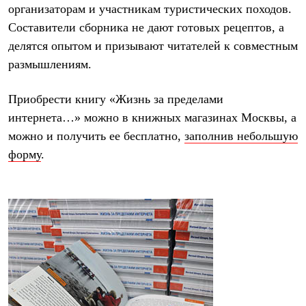
Брюки
организаторам и участникам туристических походов.
Софтшелл одежда
Составители сборника не дают готовых рецептов, а
Куртки
Флисовая одежда
делятся опытом и призывают читателей к совместным
Куртки
размышлениям.
Брюки
Жилеты
Комбинезоны
Приобрести книгу «Жизнь за пределами
Термобелье
интернета…» можно в книжных магазинах Москвы, а
Комплект термобелья
Снаряжение
можно и получить ее бесплатно,
заполнив небольшую
Палатки и тенты
форму
.
Палатки
Тенты
Аксессуары для палаток
Рюкзаки
Экспедиционные
Легкоходные
Альпинистские
Городские
Аксессуары для рюкзаков
Спальные мешки
Пуховые
Комбинированные