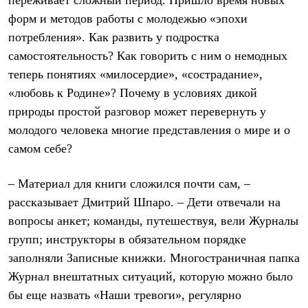
Термобелье
форм и методов работы с молодежью «эпохи
Теплое термобелье
Среднее термобелье
потребления». Как развить у подростка
Легкое термобелье
самостоятельность? Как говорить с ним о немодных
Лёгкая одежда
Футболки
теперь понятиях «милосердие», «сострадание»,
Рубашки
«любовь к Родине»? Почему в условиях дикой
Толстовки
Брюки
природы простой разговор может перевернуть у
Шорты
молодого человека многие представления о мире и о
Женская одежда
самом себе?
Утепленная пухом
Куртки
Брюки
– Материал для книги сложился почти сам, –
Жилеты
рассказывает Дмитрий Шпаро. – Дети отвечали на
Утепленная синтетикой
Куртки
вопросы анкет; команды, путешествуя, вели Журналы
Брюки
групп; инструкторы в обязательном порядке
Штормовая одежда
Куртки
заполняли Записные книжки. Многостраничная папка
Софтшелл одежда
Журнал внештатных ситуаций, которую можно было
Куртки
Брюки
бы еще назвать «Наши тревоги», регулярно
Лёгкая одежда