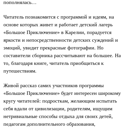
пополнялась…
Рубашки
Футболки
Толстовки
Читатель познакомится с программой и идеям, на
Брюки
основе которых живет и работает детский лагерь
Термобелье
Теплое термобелье
«Большое Приключение» в Карелии, порадуется
Среднее термобелье
яркости и непосредственности детских суждений и
Легкое термобелье
эмоций, увидит прекрасные фотографии. Но
Флисовая одежда
Куртки
составители сборника рассчитывают на большее. На
Брюки
то, благодаря книге, читатель приобщиться к
Детская одежда
Утепленная пухом
путешествиям.
Комбинезоны
Куртки
Живой рассказ самих участников программы
Брюки
Утепленная синтетикой
«Большое Приключение» будет интересен широкому
Комбинезоны
кругу читателей: подросткам, желающим испытать
Куртки
Брюки
себя вдали от цивилизации, родителям, ищущим
Лёгкая одежда
нетривиальные способы отдыха для своих детей,
Футболки
педагогам дополнительного образования,
Толстовки