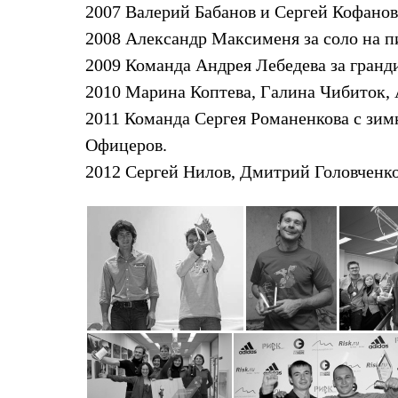
Брюки
2007 Валерий Бабанов и Сергей Кофанов
Лёгкая одежда
Рубашки
2008 Александр Максименя за соло на п
Футболки
2009 Команда Андрея Лебедева за гран
Толстовки
Брюки
2010 Марина Коптева, Галина Чибиток, 
Термобелье
2011 Команда Сергея Романенкова с зи
Теплое термобелье
Среднее термобелье
Офицеров.
Легкое термобелье
2012 Сергей Нилов, Дмитрий Головченко
Флисовая одежда
Куртки
Брюки
Детская одежда
Утепленная пухом
Комбинезоны
Куртки
Брюки
Утепленная синтетикой
Комбинезоны
Куртки
Брюки
Лёгкая одежда
Футболки