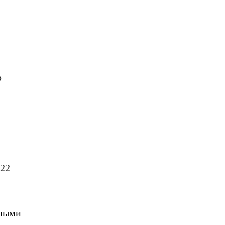
ю
 22
нными