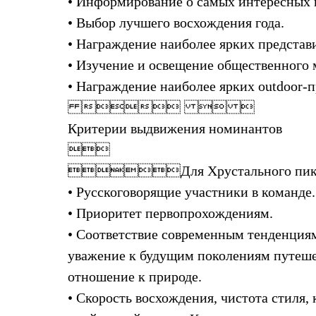
• Информирование о самых интересных 
Комбинированные
• Выбор лучшего восхождения года.
С синтетическим утеплителем
Аксессуары для спальников
• Награждение наиболее ярких представ
Сумки и баулы
• Изучение и освещение общественного 
Баулы
Кошельки
• Награждение наиболее ярких outdoor-п
Сумки
  
Гермомешки
Полезные аксессуары
Критерии выдвижения номинантов
Книги
Еда

Коврики

Для Хрустально
Обувь
Женская обувь
• Русскоговорящие участники в команде.
Сапоги
• Приоритет первопрохождениям.
Ботинки
Мужская обувь
• Соответствие современным тенденция
Ботинки
Кроссовки
уважение к будущим поколениям путеше
Сапоги
отношение к природе.
Гамаши и бахилы
Гамаши
• Скорость восхождения, чистота стиля,
Бахилы