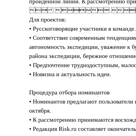
пройденной линии. К рассмотрению при
Тапочки и чуни
Тапочки
  
Чуни
Для проектов:
Уход за обувью
Аксессуары
• Русскоговорящие участники в команде.
Головные уборы
Шапки
• Соответствие современным тенденциям
Балаклавы и маски
автономность экспедиции, уважение к 
Кепки и бейсболки
Повязки
района экспедиции, бережное отношение
Шарфы
• Предпочтение труднодоступным, мало
Панамы
Перчатки и рукавицы
• Новизна и актуальность идеи.
Перчатки
Рукавицы
Носки
Процедура отбора номинантов
Полезные аксессуары
Брелки
• Номинантов предлагают пользователи п
Ремни
октября.
Шевроны
Опушки
• К рассмотрению принимаются восхожде
Термоковрики
• Редакция Risk.ru составляет окончате
Уход за одеждой
В Арктику