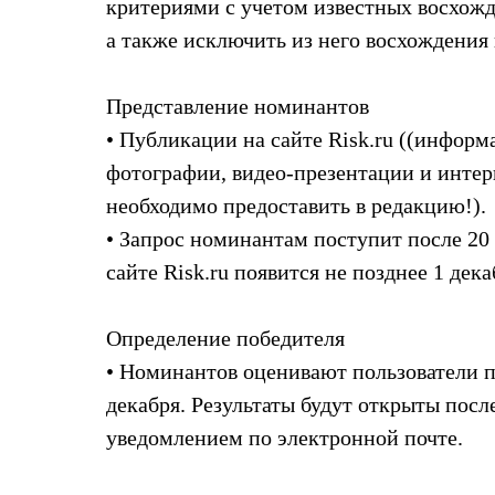
критериями с учетом известных восхожд
Коллекции
PEAK
а также исключить из него восхождения
ЗА ПОЛЯРНЫМ КРУГОМ
TREK
BASK kids
Представление номинантов
CITY
• Публикации на сайте Risk.ru ((информ
BASK juno
ИДЁМ В ПОХОД
фотографии, видео-презентации и интер
Дневник капитана
необходимо предоставить в редакцию!).
Каталог дилеров
Компания
• Запрос номинантам поступит после 20
Баск сегодня
История
сайте Risk.ru появится не позднее 1 дека
Отцы основатели
Производство
Баск в вашем городе
Определение победителя
Контроль качества
• Номинантов оценивают пользователи по
Технологии
Команда Баск
декабря. Результаты будут открыты посл
Сотрудничество
уведомлением по электронной почте.
Дилерам
Стать дилером
Корпоративным клиентам