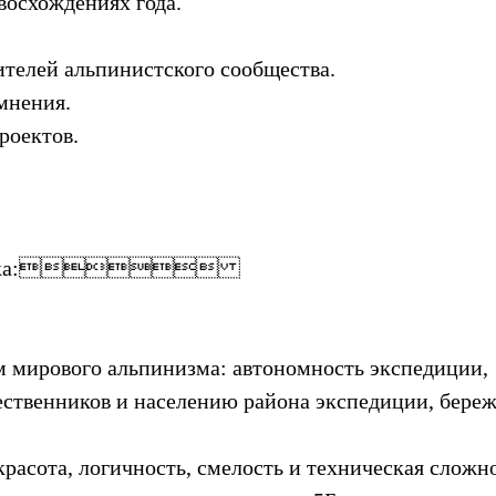
восхождениях года.
ителей альпинистского сообщества.
мнения.
роектов.
го пика:
м мирового альпинизма: автономность экспедиции,
ственников и населению района экспедиции, бере
 красота, логичность, смелость и техническая сложн