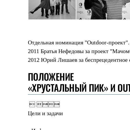
Толстовки
Брюки
Софтшелл одежда
Куртки
Флисовая одежда
Куртки
Брюки
Жилеты
Отдельная номинация
"Outdoor-проект"
Комбинезоны
2011 Братья Нефедовы за проект "Мачом
Термобелье
Комплект термобелья
2012 Юрий Лишаев за беспрецедентное с
Снаряжение
Палатки и тенты
ПОЛОЖЕНИЕ
Палатки
Тенты
«ХРУСТАЛЬНЫЙ ПИК» И OU
Аксессуары для палаток
Рюкзаки
Экспедиционные
Легкоходные
 
Альпинистские
Цели и задачи
Городские
Аксессуары для рюкзаков
Спальные мешки
Пуховые