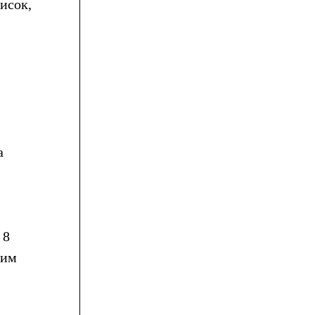
исок,
а
 8
ним