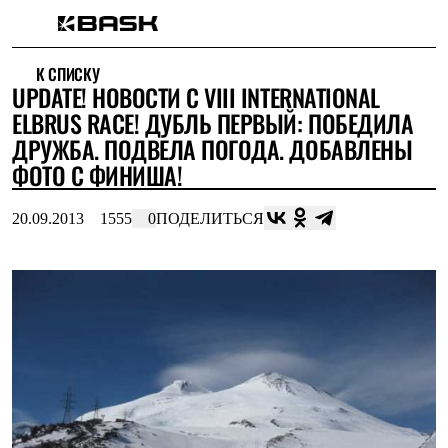
Каталог
К СПИСКУ
Интернет-магазин
UPDATE! НОВОСТИ С VIII INTERNATIONAL
Мужская одежда
Утепленная пухом
ELBRUS RACE! ДУБЛЬ ПЕРВЫЙ: ПОБЕДИЛА
Куртки
ДРУЖБА. ПОДВЕЛА ПОГОДА. ДОБАВЛЕНЫ
Брюки
ФОТО С ФИНИША!
Жилеты
Комбинезоны
Утепленная синтетикой
20.09.2013
1555
0
ПОДЕЛИТЬСЯ
Куртки
Брюки
Штормовая одежда
Куртки
Брюки
Софтшелл одежда
Куртки
Брюки
Флисовая одежда
Куртки
Брюки
Жилеты