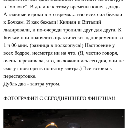
Рубашки
в "молоке". В долине к этому времени пошел дождь.
Футболки
А главные игроки в это время.... изо всех сил бежали
Толстовки
Брюки
к Бочкам. И как бежали! Килиан и Виталий
Термобелье
лидировали, и по-очереди тропили друг для друга. К
Теплое термобелье
Среднее термобелье
Бочкам они поднялись практически одновременно за
Легкое термобелье
1 ч 06 мин. (разница в полкорпуса!) Настроение у
Флисовая одежда
всех бодрое, несмотря ни на что. (Я, честно говоря,
Куртки
Брюки
очень переживала, что, выложившись сегодня, они не
Детская одежда
смогут повторить попытку завтра.) Все готовы к
Утепленная пухом
Комбинезоны
перестартовке.
Куртки
Дубль два - завтра утром.
Брюки
Утепленная синтетикой
Комбинезоны
ФОТОГРАФИИ С СЕГОДНЯШНЕГО ФИНИША!!!
Куртки
Брюки
Лёгкая одежда
Футболки
Толстовки