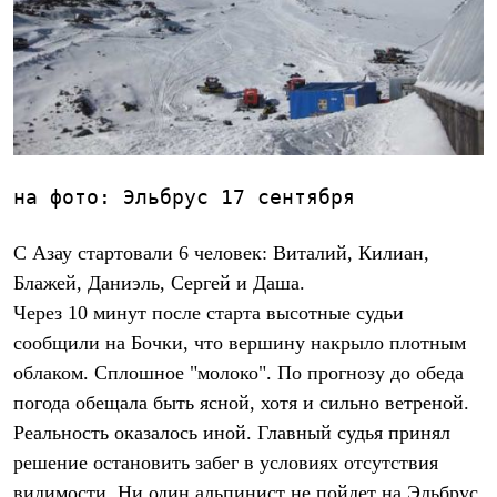
Термобелье
Теплое термобелье
Среднее термобелье
Легкое термобелье
Лёгкая одежда
Футболки
Рубашки
Толстовки
Брюки
на фото: Эльбрус 17 сентября 
Шорты
Женская одежда
Утепленная пухом
С Азау стартовали 6 человек: Виталий, Килиан,
Куртки
Блажей, Даниэль, Сергей и Даша.
Брюки
Жилеты
Через 10 минут после старта высотные судьи
Утепленная синтетикой
сообщили на Бочки, что вершину накрыло плотным
Куртки
Брюки
облаком. Сплошное "молоко". По прогнозу до обеда
Штормовая одежда
погода обещала быть ясной, хотя и сильно ветреной.
Куртки
Софтшелл одежда
Реальность оказалось иной. Главный судья принял
Куртки
решение остановить забег в условиях отсутствия
Брюки
видимости. Ни один альпинист не пойдет на Эльбрус
Лёгкая одежда