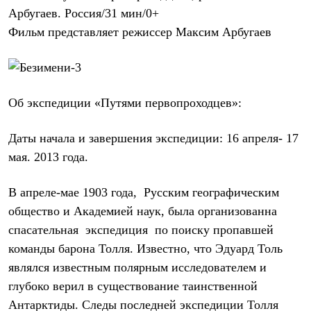
Термобелье
Арбугаев. Россия/31 мин/0+
Теплое термобелье
Фильм представляет режиссер Максим Арбугаев
Среднее термобелье
Легкое термобелье
Лёгкая одежда
Футболки
Рубашки
Толстовки
Об экспедиции «Путями первопроходцев»:
Брюки
Шорты
Женская одежда
Даты начала и завершения экспедиции: 16 апреля- 17
Утепленная пухом
мая. 2013 года.
Куртки
Брюки
Жилеты
В апреле-мае 1903 года,
Русским географическим
Утепленная синтетикой
общество и Академией наук, была организованна
Куртки
спасательная
экспедиция
по поиску пропавшей
Брюки
Штормовая одежда
команды барона Толля. Известно, что Эдуард Толь
Куртки
являлся известным полярным исследователем и
Софтшелл одежда
Куртки
глубоко верил в существование таинственной
Брюки
Антарктиды. Следы последней экспедиции Толля
Лёгкая одежда