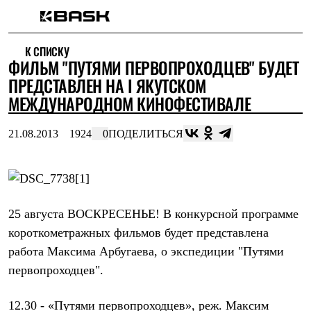
Каталог
К СПИСКУ
Интернет-магазин
ФИЛЬМ "ПУТЯМИ ПЕРВОПРОХОДЦЕВ" БУДЕТ
Мужская одежда
Утепленная пухом
ПРЕДСТАВЛЕН НА I ЯКУТСКОМ
Куртки
МЕЖДУНАРОДНОМ КИНОФЕСТИВАЛЕ
Брюки
Жилеты
Комбинезоны
21.08.2013
1924
0
ПОДЕЛИТЬСЯ
Утепленная синтетикой
Куртки
Брюки
Штормовая одежда
Куртки
Брюки
25 августа ВОСКРЕСЕНЬЕ! В конкурсной программе
Софтшелл одежда
короткометражных фильмов будет представлена
Куртки
Брюки
работа Максима Арбугаева, о экспедиции "Путями
Флисовая одежда
первопроходцев".
Куртки
Брюки
Жилеты
12.30 - «Путями первопроходцев», реж. Максим