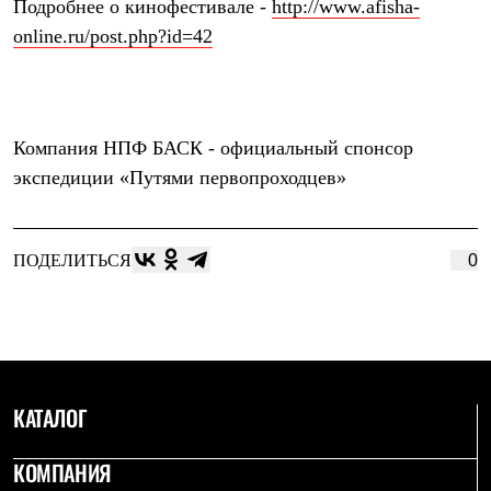
Тапочки
Подробнее о кинофестивале -
http://www.afisha-
Чуни
online.ru/post.php?id=42
Уход за обувью
Аксессуары
Головные уборы
Шапки
Балаклавы и маски
Компания
НПФ БАСК
- официальный спонсор
Кепки и бейсболки
Повязки
экспедиции «Путями первопроходцев»
Шарфы
Панамы
Перчатки и рукавицы
Перчатки
ПОДЕЛИТЬСЯ
0
Рукавицы
Носки
Полезные аксессуары
Брелки
Ремни
Шевроны
Опушки
КАТАЛОГ
Термоковрики
Уход за одеждой
В Арктику
КОМПАНИЯ
Коллекции