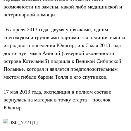
Брюки
возможности их замены, какой либо медицинской и
Софтшелл одежда
Куртки
ветеринарной помощи.
Флисовая одежда
Куртки
Брюки
16 апреля 2013 года, двумя упряжками, одним
Жилеты
снегоходом и грузовыми нартами, экспедиция вышла
Комбинезоны
из родового поселения Юкагир, и к 3 мая 2013 года
Термобелье
Комплект термобелья
достигнув
мыса Анисий (северной оконечности
Снаряжение
острова Котельный) подошла к Великой Сибирской
Палатки и тенты
Палатки
Полынье, которая и является предположительным
Тенты
местом гибели барона Толля и его спутников.
Аксессуары для палаток
Рюкзаки
Экспедиционные
17 мая 2013 года, экспедиция в полном составе
Легкоходные
вернулась на материк в точку старта – поселок
Альпинистские
Городские
Юкагир.
Аксессуары для рюкзаков
Спальные мешки
Пуховые
Комбинированные