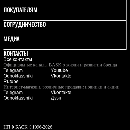
PEAK
ПОКУПАТЕЛЯМ
ЗА ПОЛЯРНЫМ КРУГОМ
TREK
BASK kids
СОТРУДНИЧЕСТВО
CITY
BASK juno
ИДЁМ В ПОХОД
МЕДИА
Дневник капитана
Каталог дилеров
КОНТАКТЫ
Компания
Баск сегодня
Все контакты
История
Официальные каналы BASK о жизни и развитии бренда
Отцы основатели
Telegram
Youtube
Производство
Odnoklassniki
Vkontakte
Баск в вашем городе
Rutube
Контроль качества
Интернет-магазин, розничные продажи: новинки и акции
Технологии
Telegram
Vkontakte
Команда Баск
Odnoklassniki
Дзэн
Сотрудничество
Дилерам
Стать дилером
Корпоративным клиентам
Услуги
НПФ БАСК ©1996-2026
Медиа