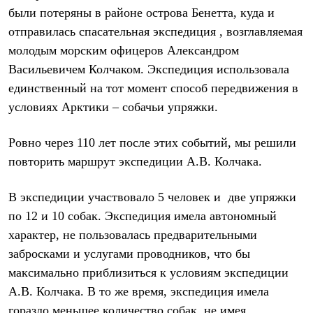
Рубашки
были потеряны в районе острова Бенетта, куда и
Футболки
отправилась спасательная экспедиция , возглавляемая
Толстовки
молодым морским офицеров Александром
Брюки
Термобелье
Васильевичем Колчаком. Экспедиция использовала
Теплое термобелье
единственный на тот момент способ передвижения в
Среднее термобелье
Легкое термобелье
условиях Арктики – собачьи упряжки.
Флисовая одежда
Куртки
Ровно через 110 лет после этих событий, мы решили
Брюки
Детская одежда
повторить маршрут экспедиции А.В. Колчака.
Утепленная пухом
Комбинезоны
В экспедиции участвовало 5 человек и
две упряжки
Куртки
Брюки
по 12 и 10 собак. Экспедиция имела автономный
Утепленная синтетикой
характер, не пользовалась предварительными
Комбинезоны
Куртки
забросками и услугами проводников, что бы
Брюки
максимально приблизиться к условиям экспедиции
Лёгкая одежда
Футболки
А.В. Колчака. В то же время, экспедиция имела
Толстовки
гораздо меньшее количество собак, не имея