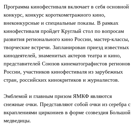
С синтетическим утеплителем
Программа кинофестиваля включает в себя основной
Аксессуары для спальников
конкурс, конкурс короткометражного кино,
Сумки и баулы
Баулы
внеконкурсные и специальные показы. В рамках
Кошельки
кинофестиваля пройдет Круглый стол по вопросам
Сумки
Гермомешки
развития регионального кино России, мастер-классы,
Полезные аксессуары
творческие встречи. Запланирован приезд известных
Книги
кинодеятелей, знаменитых актеров театра и кино,
Еда
Коврики
представителей Союзов кинематографистов регионов
Обувь
России, участников кинофестиваля из зарубежных
Женская обувь
Сапоги
стран, российских кинокритиков и журналистов.
Ботинки
Мужская обувь
Ботинки
Эмблемой и главным призом ЯМКФ являются
Кроссовки
снежные очки. Представляют собой очки из серебра с
Сапоги
вкраплениями циркониев в форме созвездия Большой
Гамаши и бахилы
Гамаши
медведицы.
Бахилы
Тапочки и чуни