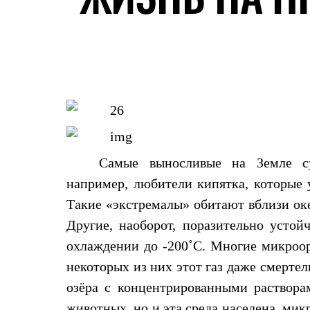
Жилеты
Термобелье
Теплое термобелье
Среднее термобелье
Легкое термобелье
Лёгкая одежда
Футболки
Рубашки
Толстовки
Брюки
Шорты
Женская одежда
Самые выносливые на Земле су
Утепленная пухом
Куртки
например, любители кипятка, которые 
Брюки
Такие «экстремалы» обитают вблизи ок
Жилеты
Утепленная синтетикой
Другие, наоборот, поразительно усто
Куртки
охлаждении до -200˚С. Многие микроор
Брюки
Штормовая одежда
некоторых из них этот газ даже смерте
Куртки
Софтшелл одежда
озёра с концентрированными раствор
Куртки
животных, но и эта среда населена
микр