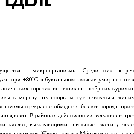
щества – микроорганизмы. Среди них встреч
уже при +80˚С в буквальном смысле умирают от х
еанических горячих источников – «чёрных курильщ
йчивы к морозу: их споры могут оставаться живы
ганизмы прекрасно обходятся без кислорода, прич
льно ядовит. В районах действующих вулканов встр
ами кислот, вызывающими
сильные ожоги у чело
оорганизмами. Живут они и в Мёртвом море, и на 