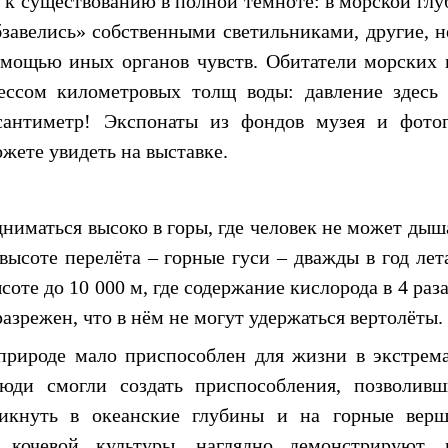
 существованию в полной темноте: в морской глуб
бзавелись» собственными светильниками, другие, н
омощью иных органов чувств. Обитатели морских 
ссом километровых толщ воды: давление здесь
сантиметр! Экспонаты из фондов музея и фото
жете увидеть на выставке.
иматься высоко в горы, где человек не может дыша
ысоте перелёта – горные гуси – дважды в год лет
оте до 10 000 м, где содержание кислорода в 4 раз
разрежен, что в нём не могут удержаться вертолёты.
 природе мало приспособлен для жизни в экстрем
люди смогли создать приспособления, позволив
никнуть в океанские глубины и на горные ве
 кочевой культуры, наглядно демонстрируют, 