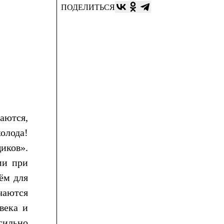
ПОДЕЛИТЬСЯ
аются,
олода!
иков».
ми при
ём для
ечаются
века и
сильно