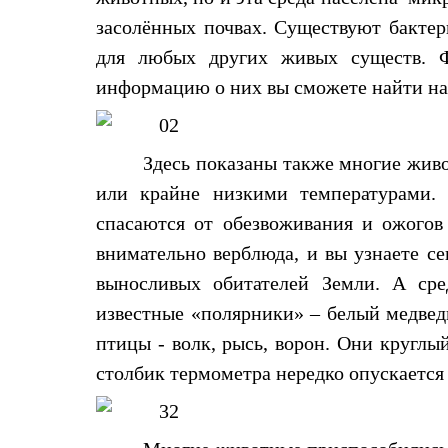
Брюки
Лёгкая одежда
засолённых почвах. Существуют бактер
Рубашки
для любых других живых существ. Ф
Футболки
Толстовки
информацию о них вы сможете найти на 
Брюки
Термобелье
Теплое термобелье
Среднее термобелье
Здесь показаны также многие жив
Легкое термобелье
или крайне низкими температурами. 
Флисовая одежда
Куртки
спасаются от обезвоживания и ожого
Брюки
Детская одежда
внимательно верблюда, и вы узнаете с
Утепленная пухом
выносливых обитателей Земли. А сре
Комбинезоны
Куртки
известные «полярники» – белый медведь
Брюки
птицы - волк, рысь, ворон. Они круглы
Утепленная синтетикой
Комбинезоны
столбик термометра нередко опускается
Куртки
Брюки
Лёгкая одежда
Футболки