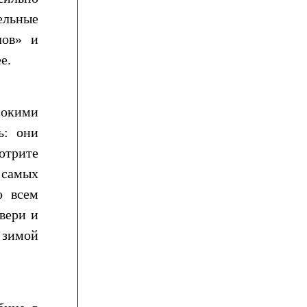
ельные
лов» и
е.
сокими
ь: они
отрите
 самых
о всем
вери и
е зимой