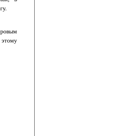
гу.
уровым
 этому