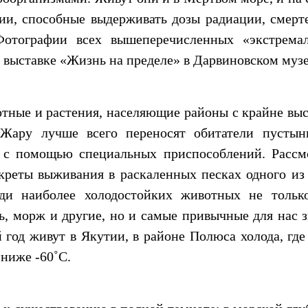
ии, способные выдерживать дозы радиации, смерт
отографии всех вышеперечисленных «экстрема
выставке «Жизнь на пределе» в Дарвиновском музе
отные и растения, населяющие районы с крайне вы
Жару лучше всего переносят обитатели пустын
в с помощью специальных приспособлений. Рассм
екреты выживания в раскаленных песках одного из
ди наиболее холодостойких животных не тольк
, морж и другие, но и самые привычные для нас з
й год живут в Якутии, в районе Полюса холода, гд
 ниже -60˚С.