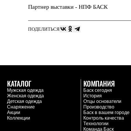
Тапочки и чуни
Партнер выставки -
НПФ БАСК
Тапочки
Чуни
Уход за обувью
Аксессуары
ПОДЕЛИТЬСЯ
Головные уборы
Шапки
Балаклавы и маски
Кепки и бейсболки
Повязки
Шарфы
Панамы
Перчатки и рукавицы
Перчатки
Рукавицы
КАТАЛОГ
КОМПАНИЯ
Носки
Мужская одежда
Баск сегодня
Полезные аксессуары
Женская одежда
История
Брелки
Детская одежда
Отцы основатели
Ремни
Снаряжение
Производство
Шевроны
Акции
Баск в вашем городе
Опушки
Коллекции
Контроль качества
Термоковрики
Технологии
Уход за одеждой
Команда Баск
В Арктику