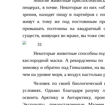
Многие животные приспособились к
Толстовки
Брюки
пещерах, в почве. Некоторые из них «о
Софтшелл одежда
зрения, находят пищу и партнёров с п
Куртки
Флисовая одежда
живут к тому же под постоянным пре
Куртки
превышать полтонны на квадратный 
Брюки
Жилеты
существ, живущих во мраке, вы тоже смо
Комбинезоны
Термобелье
Комплект термобелья
Снаряжение
Некоторые животные способны подн
Палатки и тенты
кислородной маски. А рекордсмены по в
Палатки
Тенты
зимовку и обратно над Гималаями, на выс
Аксессуары для палаток
Рюкзаки
чем на уровне моря, а воздух настолько 
Экспедиционные
Легкоходные
Человек по своей биологической
Альпинистские
условиях. Однако благодаря разуму 
Городские
Аксессуары для рюкзаков
освоить Арктику и Антарктику, про
Спальные мешки
Экспонаты, предоставленные Музеем
Пуховые