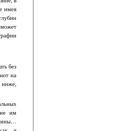
ине, в
е имея
глубин
 может
графии
ть без
ают на
а ниже,
альных
шие им
ршины…
как, в