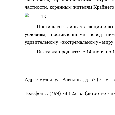
Комбинированные
частности, коренным жителям Крайнего
С синтетическим утеплителем
Аксессуары для спальников
Сумки и баулы
Баулы
Постичь все тайны эволюции и все
Кошельки
условиям, поставленными перед ни
Сумки
Гермомешки
удивительному «экстремальному» миру в
Полезные аксессуары
Книги
Выставка продлится с 14 июня по 18
Еда
Коврики
Обувь
Женская обувь
Сапоги
Ботинки
Адрес музея: ул. Вавилова, д. 57 (ст. м.
Мужская обувь
Ботинки
Кроссовки
Телефоны: (499) 783-22-53 (автоответчик
Сапоги
Гамаши и бахилы
Гамаши
Бахилы