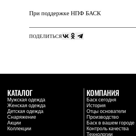
Брюки
Лёгкая одежда
Рубашки
При поддержке
НПФ БАСК
Футболки
Толстовки
Брюки
Термобелье
ПОДЕЛИТЬСЯ
Теплое термобелье
Среднее термобелье
Легкое термобелье
Флисовая одежда
Куртки
Брюки
Детская одежда
Утепленная пухом
Комбинезоны
КАТАЛОГ
КОМПАНИЯ
Куртки
Брюки
Мужская одежда
Баск сегодня
Утепленная синтетикой
Женская одежда
История
Комбинезоны
Детская одежда
Отцы основатели
Куртки
Снаряжение
Производство
Брюки
Акции
Баск в вашем городе
Лёгкая одежда
Коллекции
Контроль качества
Футболки
Технологии