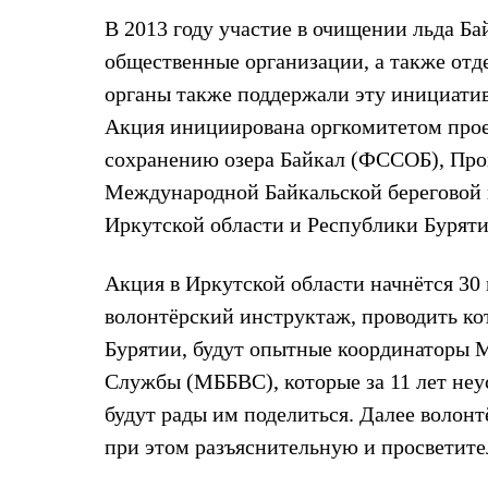
Брюки
Лёгкая одежда
В 2013 году участие в очищении льда Б
Рубашки
общественные организации, а также отд
Футболки
Толстовки
органы также поддержали эту инициати
Брюки
Акция инициирована оргкомитетом прое
Термобелье
Теплое термобелье
сохранению озера Байкал (ФССОБ), Про
Среднее термобелье
Легкое термобелье
Международной Байкальской береговой
Флисовая одежда
Иркутской области и Республики Буряти
Куртки
Брюки
Детская одежда
Акция в Иркутской области начнётся 30 
Утепленная пухом
Комбинезоны
волонтёрский инструктаж, проводить кот
Куртки
Бурятии, будут опытные координаторы 
Брюки
Утепленная синтетикой
Службы (МББВС), которые за 11 лет неу
Комбинезоны
будут рады им поделиться. Далее волонт
Куртки
Брюки
при этом разъяснительную и просветит
Лёгкая одежда
Футболки