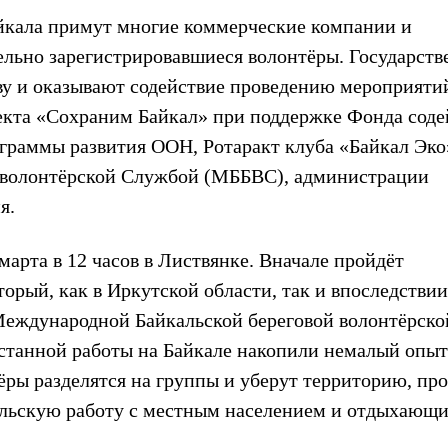
айкала примут многие коммерческие компании и
ельно зарегистрировавшиеся волонтёры. Государст
ву и оказывают содействие проведению мероприяти
кта «Сохраним Байкал» при поддержке Фонда соде
граммы развития ООН, Ротаракт клуба «Байкал Эко
 волонтёрской Службой (МББВС), администрации
я.
марта в 12 часов в Листвянке. Вначале пройдёт
орый, как в Иркутской области, так и впоследствии
Международной Байкальской береговой волонтёрско
станной работы на Байкале накопили немалый опыт
ёры разделятся на группы и уберут территорию, пр
ельскую работу с местным населением и отдыхающ