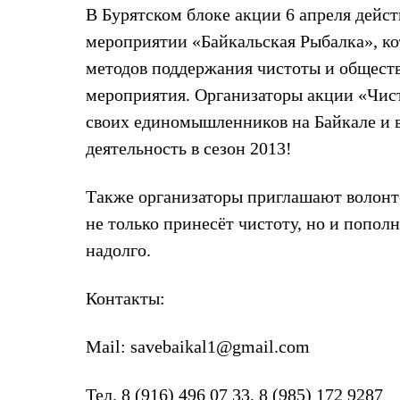
Толстовки
В Бурятском блоке акции 6 апреля дейс
Брюки
мероприятии «Байкальская Рыбалка», ко
Софтшелл одежда
Куртки
методов поддержания чистоты и обществ
Флисовая одежда
мероприятия. Организаторы акции «Чис
Куртки
Брюки
своих единомышленников на Байкале и 
Жилеты
Комбинезоны
деятельность в сезон 2013!
Термобелье
Комплект термобелья
Также организаторы приглашают волонтё
Снаряжение
Палатки и тенты
не только принесёт чистоту, но и попол
Палатки
Тенты
надолго.
Аксессуары для палаток
Рюкзаки
Контакты:
Экспедиционные
Легкоходные
Альпинистские
Mail: savebaikal1@gmail.com
Городские
Аксессуары для рюкзаков
Спальные мешки
Тел. 8 (916) 496 07 33, 8 (985) 172 9287
Пуховые