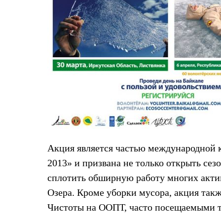
Жилеты
Термобелье
Теплое термобелье
Среднее термобелье
Легкое термобелье
Лёгкая одежда
Футболки
Рубашки
Толстовки
Брюки
Шорты
Женская одежда
Утепленная пухом
Куртки
Брюки
Жилеты
Акция является частью международной ка
Утепленная синтетикой
2013» и призвана не только открыть сез
Куртки
Брюки
сплотить обширную работу многих актив
Штормовая одежда
Озера. Кроме уборки мусора, акция так
Куртки
Софтшелл одежда
Чистоты на ООПТ, часто посещаемыми 
Куртки