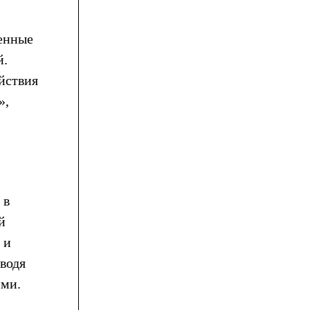
венные
й.
йствия
»,
 в
й
 и
оводя
ими.