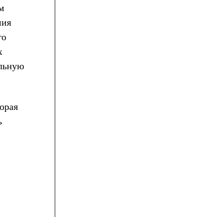
м
ния
го
х
ельную
орая
ь