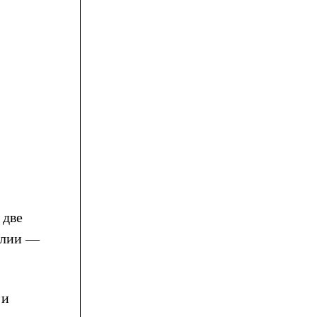
 две
елии —
 и