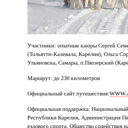
Коллекции
PEAK
ЗА ПОЛЯРНЫМ КРУГОМ
TREK
BASK kids
CITY
BASK juno
ИДЁМ В ПОХОД
Участники:
опытные каюры Сергей Семен
Дневник капитана
Каталог дилеров
(Тольятти-Калевала, Карелия), Ольга Со
Компания
Ульяновска, Самары, п.Пяозерский (Каре
Баск сегодня
История
Отцы основатели
Маршрут:
до 230 километров
Производство
Баск в вашем городе
Контроль качества
Официальный сайт путешествия:
WWW.A
Технологии
Команда Баск
Сотрудничество
Официальная поддержка:
Национальный 
Дилерам
Республики Карелия, Администрация Пяо
Стать дилером
Корпоративным клиентам
ездового спорта, Общество содействи