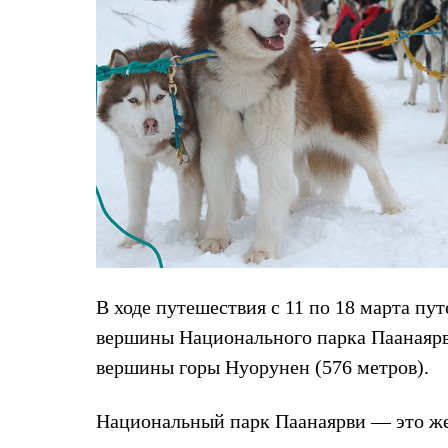
Брюки
Лёгкая одежда
Рубашки
Футболки
Толстовки
Брюки
Термобелье
Теплое термобелье
Среднее термобелье
Легкое термобелье
Флисовая одежда
Куртки
Брюки
Детская одежда
Утепленная пухом
Комбинезоны
В ходе путешествия с 11 по 18 марта пу
Куртки
Брюки
вершины Национального парка Паанаярв
Утепленная синтетикой
Комбинезоны
вершины горы Нуорунен (576 метров).
Куртки
Брюки
Национальный парк Паанаярви — это же
Лёгкая одежда
Футболки