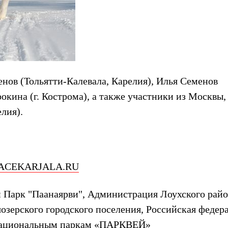
ов (Тольятти-Калевала, Карелия), Илья Семенов
рокина (г. Кострома), а также участники из Москвы,
лия).
CEKARJALA.RU
Парк "Паанаярви", Администрация Лоухского рай
зерского городского поселения, Российская федер
я национальным паркам «ПАРКВЕЙ»