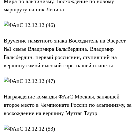
Мира по альпинизму. Восхождение по новому
С синтетическим утеплителем
маршруту на пик Ленина.
Аксессуары для спальников
Сумки и баулы
Баулы
Кошельки
Сумки
Гермомешки
Вручение памятного знака Восходитель на Эверест
Полезные аксессуары
№1 семье Владимира Балыбердина. Владимир
Книги
Еда
Балыбердин, первый россиянин, ступивший на
Коврики
вершину самой высокой горы нашей планеты.
Обувь
Женская обувь
Сапоги
Ботинки
Мужская обувь
Награждение команды ФАиС Москвы, занявшей
Ботинки
Кроссовки
второе место в Чемпионате России по альпинизму, за
Сапоги
восхождение на вершину Музтаг Тауэр
Гамаши и бахилы
Гамаши
Бахилы
Тапочки и чуни