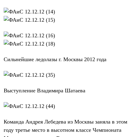
Брюки
Софтшелл одежда
Куртки
Флисовая одежда
Куртки
Брюки
Жилеты
Комбинезоны
Термобелье
Комплект термобелья
Сильнейшие ледолазы г. Москвы 2012 года
Снаряжение
Палатки и тенты
Палатки
Тенты
Аксессуары для палаток
Рюкзаки
Выступление Владимира Шатаева
Экспедиционные
Легкоходные
Альпинистские
Городские
Аксессуары для рюкзаков
Команда Андрея Лебедева из Москвы заняла в этом
Спальные мешки
Пуховые
году третье место в высотном классе Чемпионата
Комбинированные