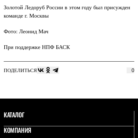
Тапочки
Чуни
Золотой Ледоруб России в этом году был присужден
Уход за обувью
команде г. Москвы
Аксессуары
Головные уборы
Шапки
Фото
:
Леонид Мач
Балаклавы и маски
Кепки и бейсболки
При поддержке
НПФ БАСК
Повязки
Шарфы
Панамы
Перчатки и рукавицы
ПОДЕЛИТЬСЯ
0
Перчатки
Рукавицы
Носки
Полезные аксессуары
Брелки
Ремни
Шевроны
Опушки
КАТАЛОГ
Термоковрики
Уход за одеждой
КОМПАНИЯ
В Арктику
Коллекции