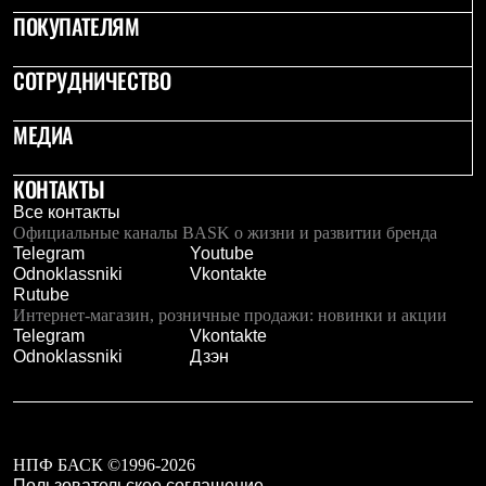
PEAK
ПОКУПАТЕЛЯМ
ЗА ПОЛЯРНЫМ КРУГОМ
TREK
BASK kids
СОТРУДНИЧЕСТВО
CITY
BASK juno
МЕДИА
ИДЁМ В ПОХОД
Дневник капитана
Каталог дилеров
КОНТАКТЫ
Компания
Все контакты
Баск сегодня
Официальные каналы BASK о жизни и развитии бренда
История
Telegram
Youtube
Отцы основатели
Odnoklassniki
Vkontakte
Производство
Rutube
Баск в вашем городе
Интернет-магазин, розничные продажи: новинки и акции
Контроль качества
Telegram
Vkontakte
Технологии
Odnoklassniki
Дзэн
Команда Баск
Сотрудничество
Дилерам
Стать дилером
Корпоративным клиентам
Услуги
НПФ БАСК ©1996-2026
Медиа
Пользовательское соглашение