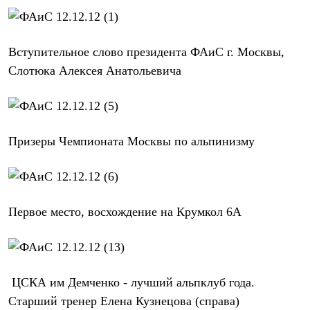
Рубашки
Футболки
Толстовки
Брюки
Вступительное слово президента ФАиС г. Москвы,
Термобелье
Слотюка Алексея Анатольевича
Теплое термобелье
Среднее термобелье
Легкое термобелье
Флисовая одежда
Куртки
Призеры Чемпионата Москвы по альпинизму
Брюки
Детская одежда
Утепленная пухом
Комбинезоны
Куртки
Брюки
Первое место, восхождение на Крумкол 6А
Утепленная синтетикой
Комбинезоны
Куртки
Брюки
Лёгкая одежда
ЦСКА им Демченко - лучший альпклуб года.
Футболки
Толстовки
Старший тренер Елена Кузнецова (справа)