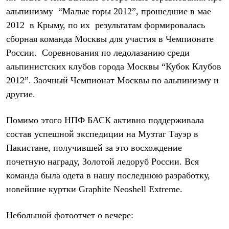
Термобелье
альпинизму
“Малые горы 2012”, прошедшие в мае
Теплое термобелье
Среднее термобелье
2012
в Крыму, по их
результатам формировалась
Легкое термобелье
сборная команда Москвы для участия в Чемпионате
Лёгкая одежда
России.
Соревнования по ледолазанию среди
Футболки
Рубашки
альпинистских клубов города Москвы “Кубок Клубов
Толстовки
2012”. Заочный Чемпионат Москвы по альпинизму и
Брюки
Шорты
другие.
Женская одежда
Утепленная пухом
Помимо этого НПФ БАСК активно поддерживала
Куртки
Брюки
состав успешной экспедиции на Музтаг Тауэр в
Жилеты
Пакистане, получившей за это восхождение
Утепленная синтетикой
Куртки
почетную награду, Золотой ледоруб России. Вся
Брюки
команда была одета в нашу последнюю разработку,
Штормовая одежда
Куртки
новейшие куртки
Graphite
Neoshell
Extreme
.
Софтшелл одежда
Куртки
Небольшой фотоотчет о вечере:
Брюки
Лёгкая одежда