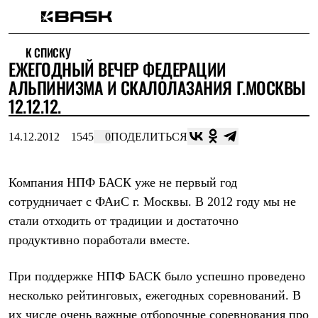
Каталог
К СПИСКУ
Интернет-магазин
ЕЖЕГОДНЫЙ ВЕЧЕР ФЕДЕРАЦИИ
Мужская одежда
Утепленная пухом
АЛЬПИНИЗМА И СКАЛОЛАЗАНИЯ Г.МОСКВЫ
Куртки
12.12.12.
Брюки
Жилеты
Комбинезоны
14.12.2012
1545
0
ПОДЕЛИТЬСЯ
Утепленная синтетикой
Куртки
Брюки
Компания НПФ БАСК уже не первый год
Штормовая одежда
сотрудничает с ФАиС г. Москвы. В 2012 году мы не
Куртки
Брюки
стали отходить от традиции и достаточно
Софтшелл одежда
продуктивно поработали вместе.
Куртки
Брюки
Флисовая одежда
При поддержке НПФ БАСК было успешно проведено
Куртки
несколько рейтинговых, ежегодных соревнований. В
Брюки
Жилеты
их числе очень важные отборочные соревнования про