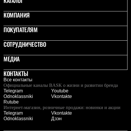
КАТАЛОГ
Рубашки
Футболки
КОМПАНИЯ
Толстовки
Брюки
Термобелье
ПОКУПАТЕЛЯМ
Теплое термобелье
Среднее термобелье
СОТРУДНИЧЕСТВО
Легкое термобелье
Флисовая одежда
Куртки
МЕДИА
Брюки
Детская одежда
Утепленная пухом
КОНТАКТЫ
Комбинезоны
Все контакты
Куртки
Официальные каналы BASK о жизни и развитии бренда
Брюки
Telegram
Youtube
Утепленная синтетикой
Odnoklassniki
Vkontakte
Комбинезоны
Rutube
Куртки
Интернет-магазин, розничные продажи: новинки и акции
Брюки
Telegram
Vkontakte
Лёгкая одежда
Odnoklassniki
Дзэн
Футболки
Толстовки