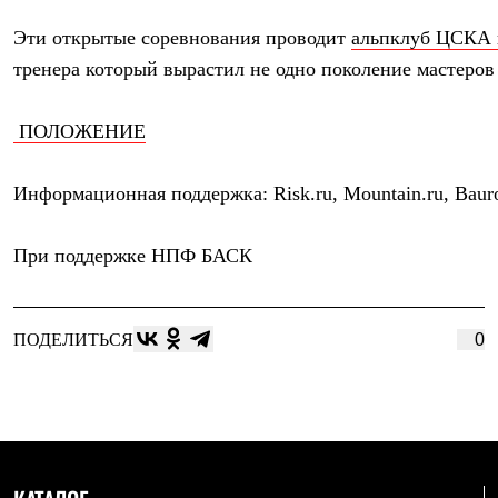
Термобелье
Теплое термобелье
Эти открытые соревнования проводит 
альпклуб ЦСКА 
Среднее термобелье
тренера 
который вырастил не одно поколение мастеров
Легкое термобелье
Лёгкая одежда
Футболки
 ПОЛОЖЕНИЕ
Рубашки
Толстовки
Брюки
Информационная поддержка: Risk.ru, Mountain.ru, Baurock.r
Шорты
Женская одежда
Утепленная пухом
При поддержке 
НПФ БАСК
Куртки
Брюки
Жилеты
Утепленная синтетикой
ПОДЕЛИТЬСЯ
0
Куртки
Брюки
Штормовая одежда
Куртки
Софтшелл одежда
Куртки
Брюки
Лёгкая одежда