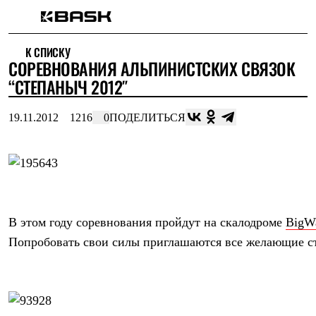
Каталог
К СПИСКУ
Интернет-магазин
СОРЕВНОВАНИЯ АЛЬПИНИСТСКИХ СВЯЗОК
Мужская одежда
Утепленная пухом
“СТЕПАНЫЧ 2012″
Куртки
Брюки
19.11.2012
1216
0
ПОДЕЛИТЬСЯ
Жилеты
Комбинезоны
Утепленная синтетикой
Куртки
Брюки
Штормовая одежда
Куртки
Брюки
В этом году соревнования пройдут на скалодроме 
BigWa
Софтшелл одежда
Куртки
Попробовать свои силы приглашаются все желающие ст
Брюки
Флисовая одежда
Куртки
Брюки
Жилеты