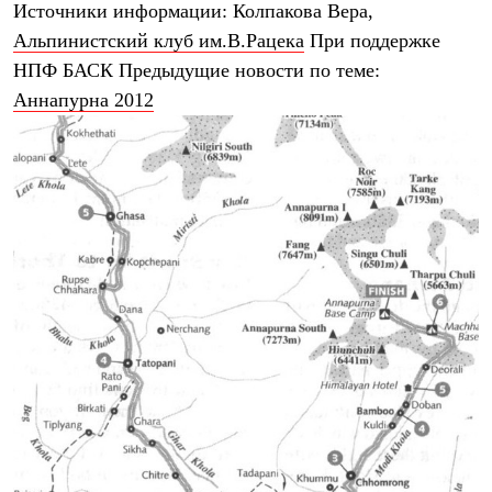
Источники информации:
Колпакова Вера,
Рубашки
Футболки
Альпинистский клуб им.В.Рацека
При поддержке
Толстовки
НПФ БАСК
Предыдущие новости по теме:
Брюки
Аннапурна 2012
Термобелье
Теплое термобелье
Среднее термобелье
Легкое термобелье
Флисовая одежда
Куртки
Брюки
Детская одежда
Утепленная пухом
Комбинезоны
Куртки
Брюки
Утепленная синтетикой
Комбинезоны
Куртки
Брюки
Лёгкая одежда
Футболки
Толстовки