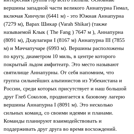
Термобелье
вершины западной части великого Аннапурна Гимал,
Теплое термобелье
Среднее термобелье
включая Хинчули (6441 м) - это Южная Аннапурна
Легкое термобелье
(7279 м), Варах Шикар (Varah Shikar) (также
Лёгкая одежда
Футболки
называемой Клык ( The Fang ) 7647 м ), Аннапурна
Рубашки
(8091 м), Дхаулагири I (8167 м) Аннапурна III (7855
Толстовки
Брюки
м) и Маччапучаре (6993 м). Вершины расположены
Шорты
по кругу, диаметром 10 миль, в центре которого
Женская одежда
покрытый льдом амфитеатр. Это место называют
Утепленная пухом
Куртки
святилище Аннапурны. От себя напомним, что
Брюки
группа сильнейших альпинистов из Узбекистана и
Жилеты
Утепленная синтетикой
России, среди которых присутствует и наш большой
Куртки
друг Глеб Соколов, продвигается к базовому лагерю
Брюки
вершины Аннапурна I (8091 м). Это несколько
Штормовая одежда
Куртки
сильных команд, со своими идеями и планами.
Софтшелл одежда
Команды планируют взаимодействовать и
Куртки
Брюки
поддерживать друг друга во время восхождений.
Лёгкая одежда