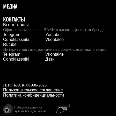
С синтетическим утеплителем
МЕДИА
Аксессуары для спальников
Сумки и баулы
КОНТАКТЫ
Баулы
Кошельки
Все контакты
Сумки
Официальные каналы BASK о жизни и развитии бренда
Гермомешки
Telegram
Youtube
Полезные аксессуары
Odnoklassniki
Vkontakte
Книги
Rutube
Еда
Интернет-магазин, розничные продажи: новинки и акции
Коврики
Telegram
Vkontakte
Обувь
Odnoklassniki
Дзэн
Женская обувь
Сапоги
Ботинки
Мужская обувь
Ботинки
НПФ БАСК ©1996-2026
Кроссовки
Пользовательское соглашение
Сапоги
Политика конфиденциальности
Гамаши и бахилы
Гамаши
Бахилы
Победитель конкурса
Тапочки и чуни
лучших брендов России