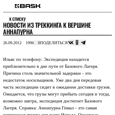
Каталог
К СПИСКУ
Интернет-магазин
НОВОСТИ ИЗ ТРЕККИНГА К ВЕРШИНЕ
Мужская одежда
Утепленная пухом
АННАПУРНА
Куртки
Брюки
26.09.2012
1996
0
ПОДЕЛИТЬСЯ
Жилеты
Комбинезоны
Утепленная синтетикой
Куртки
Ильяс по телефону:
Экспедиция находится
Брюки
приблизительно в дне пути от Базового Лагеря.
Штормовая одежда
Причина столь значительной задержки - это
Куртки
Брюки
недостаток носильщиков. Уже два дня передовая
Софтшелл одежда
часть экспедиции сидит в ожидании доставки грузов.
Куртки
Брюки
Ожидается, что грузы могут прибыть сегодня и тогда,
Флисовая одежда
возможно завтра, экспедиция достигнет Базового
Куртки
Брюки
Лагеря.
Справка:
Аннапурна Гимал - это самая
Жилеты
интересная группа гор всего Непала. Основные