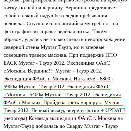
Термобелье
нитку, по ней на вершину. Вершина представляет
Теплое термобелье
Среднее термобелье
собой снежный надув без следов пребывания
Легкое термобелье
человека. Спускались по английскому гребню - на
Лёгкая одежда
Футболки
фотографии он справа- зелёная нитка. Таким
Рубашки
образом, удалось не только сделать певопрохождение
Толстовки
Брюки
северной стены Музтаг Тауэр, но и впервые
Шорты
совершить траверс массива. При поддержке
НПФ
Женская одежда
БАСК
Музтаг - Тауэр 2012. Экспедиция ФАиС
Утепленная пухом
Куртки
г.Москвы. Вершина!!!
Музтаг - Тауэр 2012.
Брюки
Экспедиция ФАиС г. Москвы. На ключе - 6800 -
Жилеты
Утепленная синтетикой
6900м
Музтаг - Тауэр 2012. Экспедиция ФАиС
Куртки
г.Москвы - 6400м
Музтаг - Тауэр 2012. Экспедиция
Брюки
ФАиС г.Москвы. Пройдена треть маршрута
Музтаг -
Штормовая одежда
Куртки
Тауэр 2012. Первый выход, звери и фотки + UPDATE
Софтшелл одежда
(непогода)
Команда экспедиции ФАиС г. Москвы на
Куртки
Брюки
Музтаг-Тауэр добралась до Скарду
Музтаг - Тауэр
Лёгкая одежда