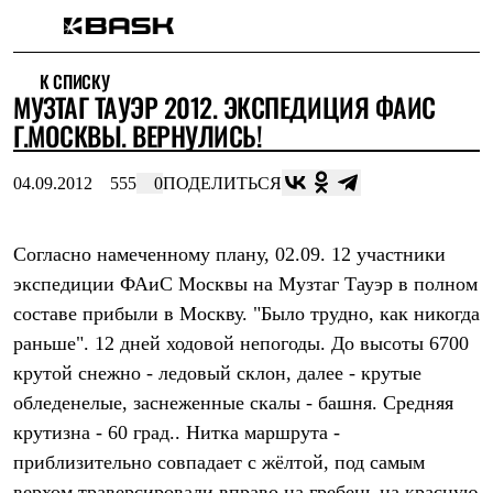
Каталог
К СПИСКУ
Интернет-магазин
МУЗТАГ ТАУЭР 2012. ЭКСПЕДИЦИЯ ФАИС
Мужская одежда
Утепленная пухом
Г.МОСКВЫ. ВЕРНУЛИСЬ!
Куртки
Брюки
04.09.2012
555
0
ПОДЕЛИТЬСЯ
Жилеты
Комбинезоны
Утепленная синтетикой
Куртки
Согласно намеченному плану, 02.09. 12 участники
Брюки
экспедиции ФАиС Москвы на Музтаг Тауэр в полном
Штормовая одежда
составе прибыли в Москву. "Было трудно, как никогда
Куртки
Брюки
раньше". 12 дней ходовой непогоды. До высоты 6700
Софтшелл одежда
крутой снежно - ледовый склон, далее - крутые
Куртки
Брюки
обледенелые, заснеженные скалы - башня. Средняя
Флисовая одежда
крутизна - 60 град.. Нитка маршрута -
Куртки
Брюки
приблизительно совпадает с жёлтой, под самым
Жилеты
верхом траверсировали вправо на гребень на красную