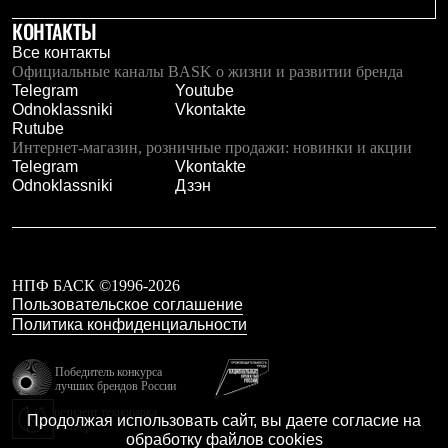
Брюки
Софтшелл одежда
КОНТАКТЫ
Куртки
Все контакты
Флисовая одежда
Официальные каналы BASK о жизни и развитии бренда
Куртки
Telegram
Youtube
Брюки
Odnoklassniki
Vkontakte
Жилеты
Rutube
Комбинезоны
Интернет-магазин, розничные продажи: новинки и акции
Термобелье
Telegram
Vkontakte
Комплект термобелья
Odnoklassniki
Дзэн
Снаряжение
Палатки и тенты
Палатки
Тенты
Аксессуары для палаток
НПФ БАСК ©1996-2026
Рюкзаки
Пользовательское соглашение
Экспедиционные
Политика конфиденциальности
Легкоходные
Альпинистские
Городские
Победитель конкурса
Аксессуары для рюкзаков
лучших брендов России
Спальные мешки
резидент технопарка
Продолжая использовать сайт, вы даете согласие на
Пуховые
Калибр
обработку файлов cookies
Комбинированные