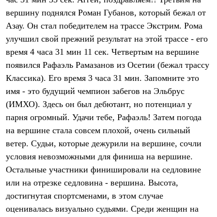
Термобелье
вершину поднялся Роман Губанов, который бежал от
Теплое термобелье
Среднее термобелье
Азау. Он стал победителем на трассе Экстрим. Рома
Легкое термобелье
улучшил свой прежний результат на этой трассе - его
Лёгкая одежда
Футболки
время 4 часа 31 мин 11 сек. Четвертым на вершине
Рубашки
появился Рафаэль Рамазанов из Осетии (бежал трассу
Толстовки
Брюки
Классика). Его время 3 часа 31 мин. Запомните это
Шорты
имя - это будущий чемпион забегов на Эльбрус
Женская одежда
(ИМХО). Здесь он был дебютант, но потенциал у
Утепленная пухом
Куртки
парня огромный. Удачи тебе, Рафаэль! Затем погода
Брюки
на вершине стала совсем плохой, очень сильный
Жилеты
Утепленная синтетикой
ветер. Судьи, которые дежурили на вершине, сочли
Куртки
условия невозможными для финиша на вершине.
Брюки
Остальные участники финишировали на седловине
Штормовая одежда
Куртки
или на отрезке седловина - вершина. Высота,
Софтшелл одежда
достигнутая спортсменами, в этом случае
Куртки
Брюки
оценивалась визуально судьями. Среди женщин на
Лёгкая одежда