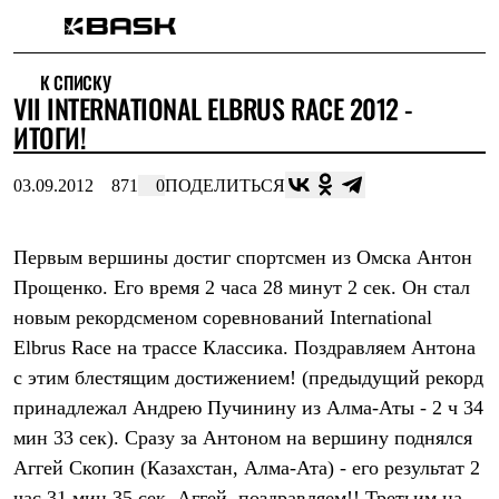
Каталог
К СПИСКУ
Интернет-магазин
VII INTERNATIONAL ELBRUS RACE 2012 -
Мужская одежда
Утепленная пухом
ИТОГИ!
Куртки
Брюки
03.09.2012
871
0
ПОДЕЛИТЬСЯ
Жилеты
Комбинезоны
Утепленная синтетикой
Куртки
Первым вершины достиг спортсмен из Омска Антон
Брюки
Прощенко. Его время 2 часа 28 минут 2 сек. Он стал
Штормовая одежда
новым рекордсменом соревнований International
Куртки
Брюки
Elbrus Race на трассе Классика. Поздравляем Антона
Софтшелл одежда
с этим блестящим достижением! (предыдущий рекорд
Куртки
Брюки
принадлежал Андрею Пучинину из Алма-Аты - 2 ч 34
Флисовая одежда
мин 33 сек). Сразу за Антоном на вершину поднялся
Куртки
Брюки
Аггей Скопин (Казахстан, Алма-Ата) - его результат 2
Жилеты
час 31 мин 35 сек. Аггей, поздравляем!! Третьим на