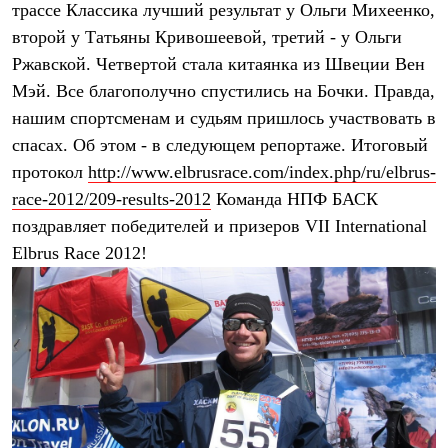
трассе Классика лучший результат у Ольги Михеенко,
Рубашки
Футболки
второй у Татьяны Кривошеевой, третий - у Ольги
Толстовки
Ржавской. Четвертой стала китаянка из Швеции Вен
Брюки
Мэй. Все благополучно спустились на Бочки. Правда,
Термобелье
Теплое термобелье
нашим спортсменам и судьям пришлось участвовать в
Среднее термобелье
спасах. Об этом - в следующем репортаже. Итоговый
Легкое термобелье
Флисовая одежда
протокол
http://www.elbrusrace.com/index.php/ru/elbrus-
Куртки
race-2012/209-results-2012
Команда
НПФ БАСК
Брюки
Детская одежда
поздравляет победителей и призеров VII International
Утепленная пухом
Elbrus Race 2012!
Комбинезоны
Куртки
Брюки
Утепленная синтетикой
Комбинезоны
Куртки
Брюки
Лёгкая одежда
Футболки
Толстовки