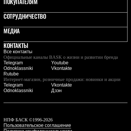
ПОКУПАТЕЛЯМ
Рубашки
Футболки
СОТРУДНИЧЕСТВО
Толстовки
Брюки
Термобелье
МЕДИА
Теплое термобелье
Среднее термобелье
Легкое термобелье
КОНТАКТЫ
Флисовая одежда
Все контакты
Куртки
Официальные каналы BASK о жизни и развитии бренда
Брюки
Telegram
Youtube
Детская одежда
Odnoklassniki
Vkontakte
Утепленная пухом
Rutube
Комбинезоны
Интернет-магазин, розничные продажи: новинки и акции
Куртки
Telegram
Vkontakte
Брюки
Odnoklassniki
Дзэн
Утепленная синтетикой
Комбинезоны
Куртки
Брюки
Лёгкая одежда
НПФ БАСК ©1996-2026
Футболки
Пользовательское соглашение
Толстовки