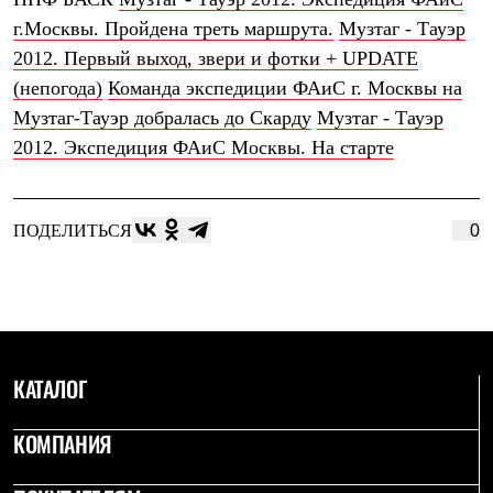
Термобелье
г.Москвы. Пройдена треть маршрута.
Музтаг - Тауэр
Теплое термобелье
Среднее термобелье
2012. Первый выход, звери и фотки + UPDATE
Легкое термобелье
(непогода)
Команда экспедиции ФАиС г. Москвы на
Лёгкая одежда
Футболки
Музтаг-Тауэр добралась до Скарду
Музтаг - Тауэр
Рубашки
2012. Экспедиция ФАиС Москвы. На старте
Толстовки
Брюки
Шорты
Женская одежда
ПОДЕЛИТЬСЯ
0
Утепленная пухом
Куртки
Брюки
Жилеты
Утепленная синтетикой
Куртки
Брюки
КАТАЛОГ
Штормовая одежда
Куртки
Софтшелл одежда
КОМПАНИЯ
Куртки
Брюки
Лёгкая одежда