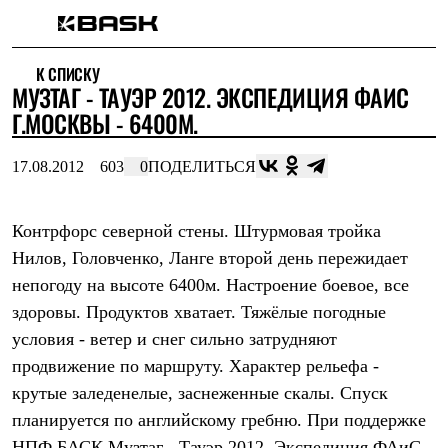
Каталог
К СПИСКУ
Интернет-магазин
МУЗТАГ - ТАУЭР 2012. ЭКСПЕДИЦИЯ ФАИС
Мужская одежда
Утепленная пухом
Г.МОСКВЫ - 6400М.
Куртки
Брюки
17.08.2012
603
0
ПОДЕЛИТЬСЯ
Жилеты
Комбинезоны
Утепленная синтетикой
Куртки
Контрфорс северной стены.
Штурмовая тройка
Брюки
Нилов, Головченко, Ланге второй день пережидает
Штормовая одежда
непогоду на высоте 6400м. Настроение боевое, все
Куртки
Брюки
здоровы. Продуктов хватает. Тяжёлые погодные
Софтшелл одежда
условия - ветер и снег сильно затрудняют
Куртки
Брюки
продвижение по маршруту. Характер рельефа -
Флисовая одежда
крутые заледенелые, заснеженные скалы. Спуск
Куртки
Брюки
планируется по английскому гребню. При поддержке
Жилеты
НПФ БАСК
Музтаг - Тауэр 2012. Экспедиция ФАиС