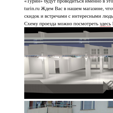
«Турин» будут проводиться именно в это
Брюки
Лёгкая одежда
turin.ru Ждем Вас в нашем магазине, ч
Рубашки
Футболки
скидок и встречами с интересными людьм
Толстовки
Схему проезда можно посмотреть
здесь
Брюки
Термобелье
Теплое термобелье
Среднее термобелье
Легкое термобелье
Флисовая одежда
Куртки
Брюки
Детская одежда
Утепленная пухом
Комбинезоны
Куртки
Брюки
Утепленная синтетикой
Комбинезоны
Куртки
Брюки
Лёгкая одежда
Футболки