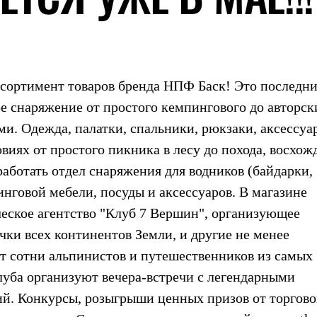
ссортимент товаров бренда
НПФ Баск
! Это последн
е снаряжение от простого кемпингового до авторск
и. Одежда, палатки, спальники, рюкзаки, аксессуар
виях от простого пикника в лесу до похода, восхож
аботать отдел снаряжения для водников (байдарки,
инговой мебели, посуды и аксессуаров. В магазине
ческое агентство
"Клуб 7 Вершин"
, организующее
ки всех континентов Земли, и другие не менее
т сотни альпинистов и путешественников из самых
луба организуют вечера-встречи с легендарными
й. Конкурсы, розыгрыши ценных призов от торгово