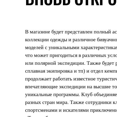
Жилеты
Термобелье
Теплое термобелье
Среднее термобелье
Легкое термобелье
Лёгкая одежда
В магазине будет представлен полный а
Футболки
Рубашки
коллекции одежды и различное бивуачно
Толстовки
моделей с уникальными характеристикам
Брюки
Шорты
что может пригодиться в различных усло
Женская одежда
или полярной экспедиции. Также будет р
Утепленная пухом
Куртки
сплавная экипировка и тп) и отдел кемп
Брюки
Жилеты
продолжает работать известное туристи
Утепленная синтетикой
впечатляющие экспедиции на высшие точ
Куртки
Брюки
уникальные программы. Клуб объединяе
Штормовая одежда
разных стран мира. Также сотрудники к
Куртки
Софтшелл одежда
спортсменами и искателями приключени
Куртки