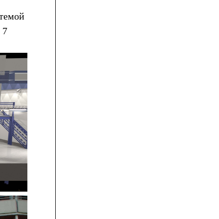
стемой
 7