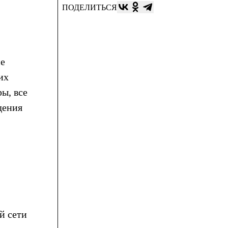
ПОДЕЛИТЬСЯ
ие
их
ы, все
дения
й сети