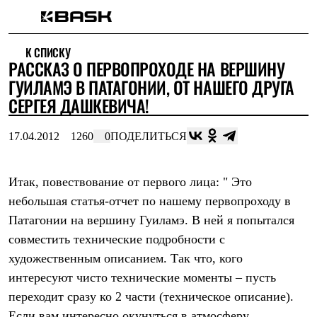
Каталог
К СПИСКУ
Интернет-магазин
РАССКАЗ О ПЕРВОПРОХОДЕ НА ВЕРШИНУ
Мужская одежда
Утепленная пухом
ГУИЛАМЭ В ПАТАГОНИИ, ОТ НАШЕГО ДРУГА
Куртки
СЕРГЕЯ ДАШКЕВИЧА!
Брюки
Жилеты
Комбинезоны
17.04.2012
1260
0
ПОДЕЛИТЬСЯ
Утепленная синтетикой
Куртки
Брюки
Итак, повествование от первого лица:
" Это
Штормовая одежда
небольшая статья-отчет по нашему первопроходу в
Куртки
Брюки
Патагонии на вершину Гуиламэ. В ней я попытался
Софтшелл одежда
совместить технические подробности с
Куртки
Брюки
художественным описанием. Так что, кого
Флисовая одежда
интересуют чисто технические моменты – пусть
Куртки
Брюки
переходит сразу ко 2 части (техническое описание).
Жилеты
Если вам интересно окунуться в атмосферу