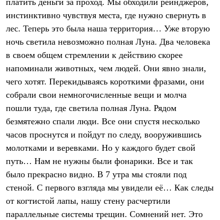
платить деньги за проход. Мы обходили рейнджеров,
С синтетическим утеплителем
инстинктивно чувствуя места, где нужно свернуть в
Аксессуары для спальников
Сумки и баулы
лес. Теперь это была наша территория… Уже вторую
Баулы
ночь светила невозможно полная Луна. Два человека
Кошельки
Сумки
в своем общем стремлении к действию скорее
Гермомешки
напоминали животных, чем людей. Они явно знали,
Полезные аксессуары
Книги
чего хотят. Перекидываясь короткими фразами, они
Еда
собрали свои немногочисленные вещи и молча
Коврики
пошли туда, где светила полная Луна. Рядом
Обувь
Женская обувь
безмятежно спали люди. Все они спустя несколько
Сапоги
часов проснутся и пойдут по следу, вооружившись
Ботинки
Мужская обувь
молотками и веревками. Но у каждого будет свой
Ботинки
путь… Нам не нужны были фонарики. Все и так
Кроссовки
было прекрасно видно. В 7 утра мы стояли под
Сапоги
Гамаши и бахилы
стеной. С первого взгляда мы увидели её… Как следы
Гамаши
от когтистой лапы, нашу стену расчертили
Бахилы
Тапочки и чуни
параллельные системы трещин. Сомнений нет. Это