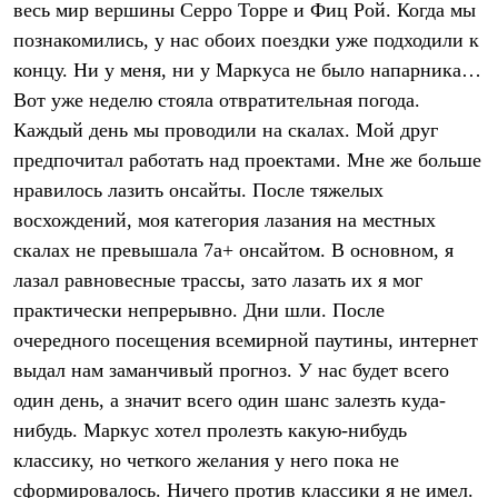
весь мир вершины Серро Торре и Фиц Рой. Когда мы
Рубашки
Футболки
познакомились, у нас обоих поездки уже подходили к
Толстовки
концу. Ни у меня, ни у Маркуса не было напарника…
Брюки
Вот уже неделю стояла отвратительная погода.
Термобелье
Теплое термобелье
Каждый день мы проводили на скалах. Мой друг
Среднее термобелье
предпочитал работать над проектами. Мне же больше
Легкое термобелье
Флисовая одежда
нравилось лазить онсайты. После тяжелых
Куртки
восхождений, моя категория лазания на местных
Брюки
скалах не превышала 7а+ онсайтом. В основном, я
Детская одежда
Утепленная пухом
лазал равновесные трассы, зато лазать их я мог
Комбинезоны
практически непрерывно. Дни шли. После
Куртки
Брюки
очередного посещения всемирной паутины, интернет
Утепленная синтетикой
выдал нам заманчивый прогноз. У нас будет всего
Комбинезоны
Куртки
один день, а значит всего один шанс залезть куда-
Брюки
нибудь. Маркус хотел пролезть какую-нибудь
Лёгкая одежда
классику, но четкого желания у него пока не
Футболки
Толстовки
сформировалось. Ничего против классики я не имел.