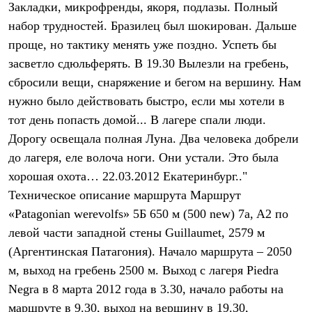
Закладки, микрофренды, якоря, подлазы. Полный
Где купить
набор трудностей. Бразилец был шокирован. Дальше
проще, но тактику менять уже поздно. Успеть бы
засветло сдюльферять. В 19.30 Вылезли на гребень,
сбросили вещи, снаряжение и бегом на вершину. Нам
нужно было действовать быстро, если мы хотели в
тот день попасть домой... В лагере спали люди.
Дорогу освещала полная Луна. Два человека добрели
до лагеря, еле волоча ноги. Они устали. Это была
хорошая охота… 22.03.2012 Екатеринбург.."
Техническое описание маршрута
Маршрут
«Patagonian werevolfs» 5Б 650 м (500 new) 7a, A2 по
левой части западной стены Guillaumet, 2579 м
(Аргентинская Патагония). Начало маршрута – 2050
м, выход на гребень 2500 м. Выход с лагеря Piedra
Negra в 8 марта 2012 года в 3.30, начало работы на
маршруте в 9.30, выход на вершину в 19.30,