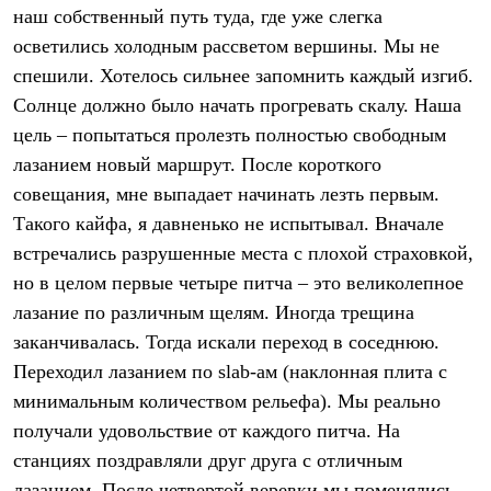
Тапочки
наш собственный путь туда, где уже слегка
Чуни
Уход за обувью
осветились холодным рассветом вершины. Мы не
Аксессуары
спешили. Хотелось сильнее запомнить каждый изгиб.
Головные уборы
Солнце должно было начать прогревать скалу. Наша
Шапки
Балаклавы и маски
цель – попытаться пролезть полностью свободным
Кепки и бейсболки
лазанием новый маршрут. После короткого
Повязки
Шарфы
совещания, мне выпадает начинать лезть первым.
Панамы
Такого кайфа, я давненько не испытывал. Вначале
Перчатки и рукавицы
Перчатки
встречались разрушенные места с плохой страховкой,
Рукавицы
но в целом первые четыре питча – это великолепное
Носки
лазание по различным щелям. Иногда трещина
Полезные аксессуары
Брелки
заканчивалась. Тогда искали переход в соседнюю.
Ремни
Переходил лазанием по slab-ам (наклонная плита с
Шевроны
Опушки
минимальным количеством рельефа). Мы реально
Термоковрики
получали удовольствие от каждого питча. На
Уход за одеждой
станциях поздравляли друг друга с отличным
В Арктику
Коллекции
лазанием. После четвертой веревки мы поменялись.