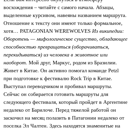
Термобелье
восхождения – читайте с самого начала. Абзацы,
Теплое термобелье
Среднее термобелье
выделенные курсивом, навеяны названием маршрута.
Легкое термобелье
Отношение к тексту они имеют только формальное,
Лёгкая одежда
Футболки
хотя…
PATAGONIAN WEREWOLVES
Из википедии:
Рубашки
Оборотень — мифологическое существо, обладающее
Толстовки
способностью превращаться (оборачиваться,
Брюки
Шорты
перекидываться) из человека в животное или
Женская одежда
наоборот.
Мой друг, Маркус, родом из Бразилии.
Утепленная пухом
Куртки
Живет в Китае. Он активно помогал команде Petzl
Брюки
при подготовке к фестивалю Rock Trip в Китае.
Жилеты
Утепленная синтетикой
Выступал переводчиком и пробивал маршруты.
Куртки
Сейчас он собирается готовить маршруты для
Брюки
следующего фестиваля, который пройдет в Аргентине
Штормовая одежда
Куртки
недалеко от Барилоче. Перед тяжелой работой он
Софтшелл одежда
заскочил на месяц полазить в Патагонии недалеко от
Куртки
Брюки
поселка Эл Чалтен. Здесь находятся знаменитые на
Лёгкая одежда