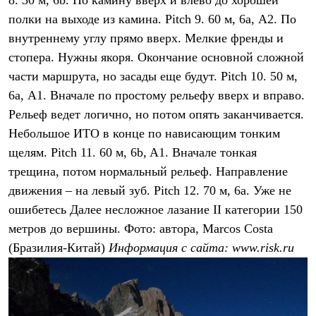
8.
30 м, 6b. По камину вверх и влево до хорошей
полки на выходе из камина.
Pitch 9.
60 м, 6а, А2. По
внутреннему углу прямо вверх. Мелкие френды и
стопера. Нужны якоря. Окончание основной сложной
части маршрута, но засады еще будут.
Pitch 10.
50 м,
6а, А1. Вначале по простому рельефу вверх и вправо.
Рельеф ведет логично, но потом опять заканчивается.
Небольшое ИТО в конце по нависающим тонким
щелям.
Pitch 11.
60 м, 6b, A1. Вначале тонкая
трещина, потом нормальный рельеф. Направление
движения – на левый зуб.
Pitch 12.
70 м, 6a. Уже не
ошибетесь Далее несложное лазание II категории 150
метров до вершины. Фото: автора, Marcos Costa
(Бразилия-Китай)
Информация с сайта: www.risk.ru