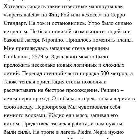
Брюки
Хотелось сходить такие известные маршруты как
Софтшелл одежда
Куртки
«supercanaleta» на Фиц Рой или «exocet» на Серро
Флисовая одежда
Стандарт. На том и остановились. Утро было сильно
Куртки
Брюки
ветреным. Не было никакой возможности подойти в
Жилеты
базовый лагерь Niponino. Пришлось поменять планы.
Комбинезоны
Мне приглянулась западная стена вершины
Термобелье
Комплект термобелья
Guillaumet, 2579 м. Здесь явно можно было
Снаряжение
проложить несколько новых логичных и сложных
Палатки и тенты
Палатки
линий. Перепад стенной части порядка 500 метров, а
Тенты
также теплая ориентация стены позволяли
Аксессуары для палаток
рассчитывать на быстрое прохождение. Решено –
Рюкзаки
Экспедиционные
лезем первопроход. Это была лотерея, но мы верили в
Легкоходные
свою звезду.
Первопроход
Мы чувствовали себя
Альпинистские
Городские
немного волками. Жадно ели мясо, запивая его
Аксессуары для рюкзаков
вином. Предстояла тяжелая работа, и нам нужны
Спальные мешки
Пуховые
были силы. На тропе в лагерь Piedra Negra нужно
Комбинированные