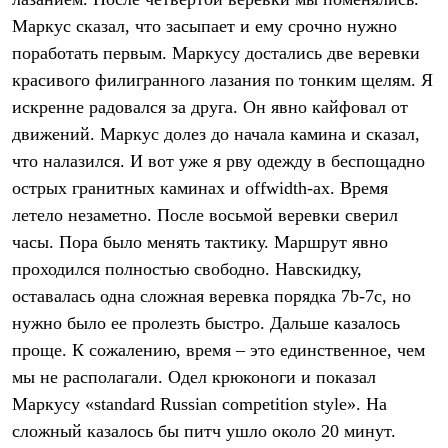
PEAK
Маркус сказал, что засыпает и ему срочно нужно
ЗА ПОЛЯРНЫМ КРУГОМ
TREK
поработать первым. Маркусу достались две веревки
BASK kids
красивого филигранного лазания по тонким щелям. Я
CITY
BASK juno
искренне радовался за друга. Он явно кайфовал от
ИДЁМ В ПОХОД
движений. Маркус долез до начала камина и сказал,
Дневник капитана
что налазился. И вот уже я рву одежду в беспощадно
Каталог дилеров
Компания
острых гранитных каминах и offwidth-ах. Время
Баск сегодня
летело незаметно. После восьмой веревки сверил
История
Отцы основатели
часы. Пора было менять тактику. Маршрут явно
Производство
проходился полностью свободно. Навскидку,
Баск в вашем городе
Контроль качества
оставалась одна сложная веревка порядка 7b-7c, но
Технологии
нужно было ее пролезть быстро. Дальше казалось
Команда Баск
проще. К сожалению, время – это единственное, чем
Сотрудничество
Дилерам
мы не располагали. Одел крюконоги и показал
Стать дилером
Маркусу «standard Russian competition style». На
Корпоративным клиентам
Услуги
сложный казалось бы питч ушло около 20 минут.
Медиа