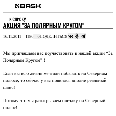
Каталог
К СПИСКУ
Интернет-магазин
АКЦИЯ "ЗА ПОЛЯРНЫМ КРУГОМ"
Мужская одежда
Утепленная пухом
Куртки
16.11.2011
1186
0
ПОДЕЛИТЬСЯ
Брюки
Жилеты
Комбинезоны
Мы приглашаем вас поучаствовать в нашей акции “За
Утепленная синтетикой
Куртки
Полярным Кругом”!!!
Брюки
Штормовая одежда
Если вы всю жизнь мечтали побывать на Северном
Куртки
Брюки
полюсе, то сейчас у вас появился вполне реальный
Софтшелл одежда
шанс!
Куртки
Брюки
Флисовая одежда
Потому что мы разыгрываем поездку на
Северный
Куртки
полюс
!
Брюки
Жилеты