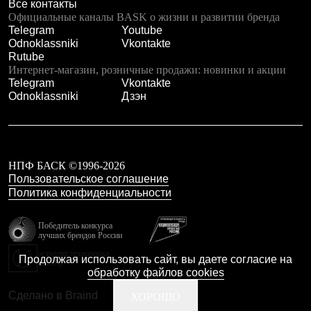
Брюки
Все контакты
Софтшелл одежда
Официальные каналы BASK о жизни и развитии бренда
Куртки
Telegram
Youtube
Флисовая одежда
Odnoklassniki
Vkontakte
Куртки
Rutube
Брюки
Интернет-магазин, розничные продажи: новинки и акции
Жилеты
Telegram
Vkontakte
Комбинезоны
Odnoklassniki
Дзэн
Термобелье
Комплект термобелья
Снаряжение
Палатки и тенты
Палатки
НПФ БАСК ©1996-2026
Тенты
Пользовательское соглашение
Аксессуары для палаток
Политика конфиденциальности
Рюкзаки
Экспедиционные
Победитель конкурса
Легкоходные
лучших брендов России
Альпинистские
Городские
резидент технопарка
Продолжая использовать сайт, вы даете согласие на
Калибр
Аксессуары для рюкзаков
обработку файлов cookies
Спальные мешки
Пуховые
Сделано в Braind
ХОРОШО
Комбинированные