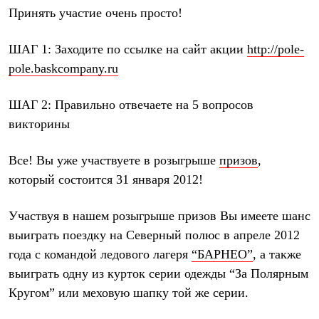
Термобелье
Принять участие очень просто!
Теплое термобелье
Среднее термобелье
Легкое термобелье
ШАГ 1:
Заходите по ссылке на сайт акции
http://pole-
Лёгкая одежда
pole.baskcompany.ru
Футболки
Рубашки
Толстовки
ШАГ 2:
Правильно отвечаете на 5 вопросов
Брюки
викторины
Шорты
Женская одежда
Утепленная пухом
Все! Вы уже участвуете в розыгрыше
призов
,
Куртки
который состоится 31 января 2012!
Брюки
Жилеты
Утепленная синтетикой
Участвуя в нашем розыгрыше призов Вы имеете шанс
Куртки
выиграть поездку на Северный полюс в апреле 2012
Брюки
Штормовая одежда
года с командой ледового лагеря
“БАРНЕО”
, а также
Куртки
выиграть одну из курток серии одежды “За Полярным
Софтшелл одежда
Куртки
Кругом” или меховую шапку той же серии.
Брюки
Лёгкая одежда