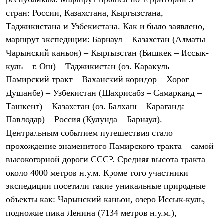
Термобелье
стран: России, Казахстана, Кыргызстана,
Теплое термобелье
Среднее термобелье
Таджикистана и Узбекистана. Как и было заявлено,
Легкое термобелье
маршрут экспедиции: Барнаул – Казахстан (Алматы –
Лёгкая одежда
Футболки
Чарынский каньон) – Кыргызстан (Бишкек – Иссык-
Рубашки
куль – г. Ош) – Таджикистан (оз. Каракуль –
Толстовки
Брюки
Памирский тракт – Ваханский коридор – Хорог –
Шорты
Душанбе) – Узбекистан (Шахрисабз – Самарканд –
Женская одежда
Ташкент) – Казахстан (оз. Балхаш – Караганда –
Утепленная пухом
Куртки
Павлодар) – Россия (Кулунда – Барнаул).
Брюки
Центральным событием путешествия стало
Жилеты
Утепленная синтетикой
прохождение знаменитого Памирского тракта – самой
Куртки
высокогорной дороги СССР. Средняя высота тракта
Брюки
около 4000 метров н.у.м. Кроме того участники
Штормовая одежда
Куртки
экспедиции посетили такие уникальные природные
Софтшелл одежда
объекты как: Чарынский каньон, озеро Иссык-куль,
Куртки
Брюки
подножие пика Ленина (7134 метров н.у.м.),
Лёгкая одежда