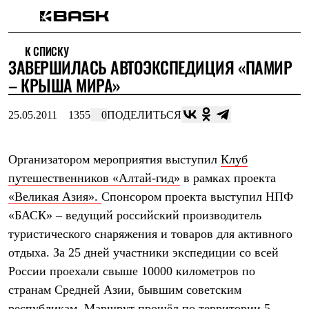
Каталог
К СПИСКУ
Интернет-магазин
ЗАВЕРШИЛАСЬ АВТОЭКСПЕДИЦИЯ «ПАМИР
Мужская одежда
Утепленная пухом
– КРЫША МИРА»
Куртки
Брюки
25.05.2011
1355
0
ПОДЕЛИТЬСЯ
Жилеты
Комбинезоны
Утепленная синтетикой
Куртки
Организатором мероприятия выступил
Клуб
Брюки
путешественников «Алтай-гид»
в рамках проекта
Штормовая одежда
«Великая Азия».
Спонсором проекта выступил НПФ
Куртки
Брюки
«БАСК» – ведущий российский производитель
Софтшелл одежда
туристического снаряжения и товаров для активного
Куртки
Брюки
отдыха. За 25 дней участники экспедиции со всей
Флисовая одежда
России проехали свыше 10000 километров по
Куртки
Брюки
странам Средней Азии, бывшим советским
Жилеты
республикам. Маршрут прошёл по территории 5