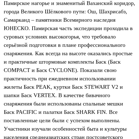
Памирское нагорье и знаменитый Ваханский коридор,
Рубашки
Футболки
города Великого Шёлкового пути: Ош, Шахрисабз,
Толстовки
Самарканд – памятники Всемирного наследия
Брюки
ЮНЕСКО. Памирская часть экспедиции проходила в
Термобелье
Теплое термобелье
суровых условиях высокогорья, что требовало
Среднее термобелье
серьёзной подготовки в плане профессионального
Легкое термобелье
Флисовая одежда
снаряжения. Как всегда на высоте оказались простые
Куртки
и практичные штормовые комплекты Баск (Баск
Брюки
Детская одежда
COMPACT и Баск CYCLONE). Показали свою
Утепленная пухом
практичность при ежедневном использовании
Комбинезоны
жилеты Баск PEAK, куртки Баск STEWART V2 и
Куртки
Брюки
шапки Баск VERTEX. В качестве бивачного
Утепленная синтетикой
снаряжения были использованы спальные мешки
Комбинезоны
Куртки
Баск PACIFIC и палатки Баск SHARK FIN. Все
Брюки
поставленные цели были с успехом выполнены.
Лёгкая одежда
Участники изучали особенностей быта и культуры
Футболки
Толстовки
населения среднеазиатских стран постсоветского