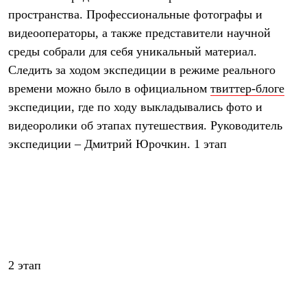
Брюки
пространства. Профессиональные фотографы и
Софтшелл одежда
Куртки
видеооператоры, а также представители научной
Флисовая одежда
среды собрали для себя уникальный материал.
Куртки
Брюки
Следить за ходом экспедиции в режиме реального
Жилеты
времени можно было в официальном
твиттер-блоге
Комбинезоны
экспедиции, где по ходу выкладывались фото и
Термобелье
Комплект термобелья
видеоролики об этапах путешествия. Руководитель
Снаряжение
экспедиции – Дмитрий Юрочкин. 1 этап
Палатки и тенты
Палатки
Тенты
Аксессуары для палаток
Рюкзаки
Экспедиционные
Легкоходные
Альпинистские
Городские
Аксессуары для рюкзаков
2 этап
Спальные мешки
Пуховые
Комбинированные