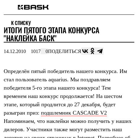
Каталог
К СПИСКУ
Интернет-магазин
ИТОГИ ПЯТОГО ЭТАПА КОНКУРСА
Мужская одежда
Утепленная пухом
"НАКЛЕЙКА БАСК"
Куртки
Брюки
14.12.2010
1017
0
ПОДЕЛИТЬСЯ
Жилеты
Комбинезоны
Утепленная синтетикой
Куртки
Определён пятый победитель нашего конкурса. Им
Брюки
стал пользователь aquarius. Мы поздравляем
Штормовая одежда
победителя 5-го этапа нашего конкурса! Тем
Куртки
Брюки
временем наш конкурс продолжается! На шестом
Софтшелл одежда
этапе, который продлится до 27 декабря, будет
Куртки
Брюки
разыгран приз:
подшлемник CASCADE V2
Флисовая одежда
Напоминаем, что наклейки можно получить у наших
Куртки
Брюки
дилеров. Участники также могут разместить наш
Жилеты
логотип на своих страницах в Internet. Подробнее об