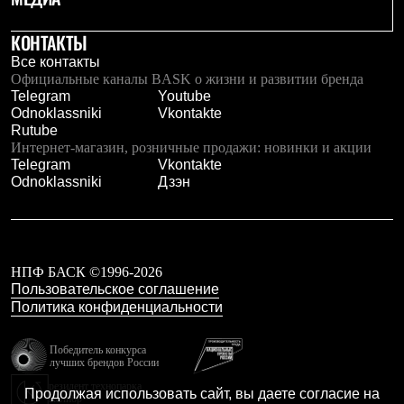
Рубашки
Футболки
КОНТАКТЫ
Толстовки
Все контакты
Брюки
Официальные каналы BASK о жизни и развитии бренда
Термобелье
Telegram
Youtube
Теплое термобелье
Odnoklassniki
Vkontakte
Среднее термобелье
Rutube
Легкое термобелье
Интернет-магазин, розничные продажи: новинки и акции
Флисовая одежда
Telegram
Vkontakte
Куртки
Odnoklassniki
Дзэн
Брюки
Детская одежда
Утепленная пухом
Комбинезоны
Куртки
Брюки
НПФ БАСК ©1996-2026
Утепленная синтетикой
Пользовательское соглашение
Комбинезоны
Политика конфиденциальности
Куртки
Брюки
Победитель конкурса
Лёгкая одежда
лучших брендов России
Футболки
резидент технопарка
Толстовки
Продолжая использовать сайт, вы даете согласие на
Калибр