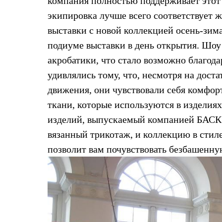
компания полностью поддерживает этот д
Жилеты
экипировка лучше всего соответствует
Термобелье
Теплое термобелье
выставки с новой коллекцией осень-зим
Среднее термобелье
Легкое термобелье
подиуме выставки в день открытия. Шо
Лёгкая одежда
акробатики, что стало возможно благод
Футболки
Рубашки
удивлялись тому, что, несмотря на дост
Толстовки
движения, они чувствовали себя комфо
Брюки
Шорты
ткани, которые используются в изделия
Женская одежда
изделий, выпускаемый компанией БАСК:
Утепленная пухом
Куртки
вязанный трикотаж, и коллекцию в стиле
Брюки
Жилеты
позволит вам почувствовать безбашенну
Утепленная синтетикой
Куртки
Брюки
Штормовая одежда
Куртки
Софтшелл одежда
Куртки