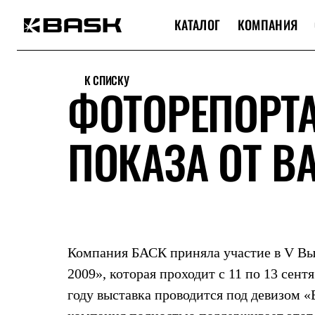
КАТАЛОГ
КОМПАНИЯ
Каталог
Интернет-магазин
К СПИСКУ
Мужская одежда
ФОТОРЕПОРТ
Утепленная пухом
Куртки
Брюки
ПОКАЗА ОТ B
Жилеты
Комбинезоны
Утепленная синтетикой
Куртки
Брюки
Штормовая одежда
Куртки
Брюки
Софтшелл одежда
Компания БАСК приняла участие в V Выс
Куртки
Брюки
2009», которая проходит с 11 по 13 сен
Флисовая одежда
году выставка проводится под девизом «
Куртки
Брюки