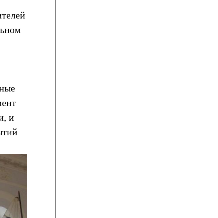
ителей
льном
чные
мент
и, и
ытий