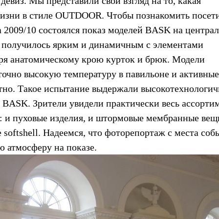
евиз. Мы представили свой взгляд на то, какая
 жизни в стиле OUTDOOR. Чтобы познакомить посет
а 2009/10 состоялся показ моделей BASK на центра
у получилось ярким и динамичным с элементами
аря анатомическому крою курток и брюк. Модели
аточно высокую температуру в павильоне и активные
ртно. Такое испытание выдержали высокотехнологи
х BASK. Зрители увидели практически весь ассорти
 и пуховые изделия, и штормовые мембранные вещ
 softshell. Надеемся, что фоторепортаж с места соб
ю атмосферу на показе.