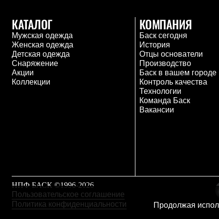
Комбинированные
С синтетическим утеплителем
КАТАЛОГ
КОМПАНИЯ
Аксессуары для спальников
Мужская одежда
Баск сегодня
Сумки и баулы
Женская одежда
История
Баулы
Детская одежда
Отцы основатели
Кошельки
Снаряжение
Производство
Сумки
Акции
Баск в вашем городе
Гермомешки
Коллекции
Контроль качества
Полезные аксессуары
Технологии
Книги
Команда Баск
Еда
Вакансии
Коврики
Обувь
Женская обувь
Сапоги
Ботинки
Мужская обувь
Ботинки
Кроссовки
Сапоги
НПФ БАСК ©1996-2026
Гамаши и бахилы
Пользовательское соглашение
Гамаши
Политика конфиденциальности
Продолжая исполь
Бахилы