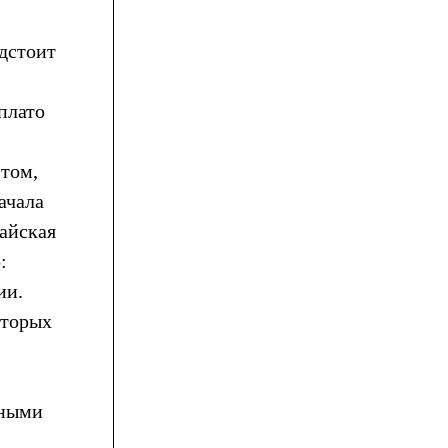
дстоит
плато
том,
ачала
тайская
:
ии.
оторых
мными