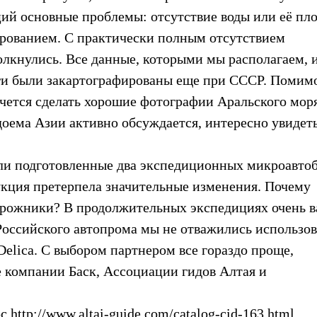
ий основные проблемы: отсутствие воды или её пл
ированием. С практически полным отсутствием
олкнулись. Все данные, которыми мы располагаем,
ги были закартографированы еще при СССР. Помим
очется сделать хорошие фотографии Аральского мор
оема Азии активно обсуждается, интересно увидет
 подготовленные два экспедиционных микроавтоб
кция претерпела значительные изменения. Почему
орожники? В продолжительных экспедициях очень 
оссийского автопрома мы не отважились использов
Delica. С выбором партнером все гораздо проще,
 компании Баск, Ассоциации гидов Алтая и
ttp://www.altai-guide.com/catalog-cid-163.html