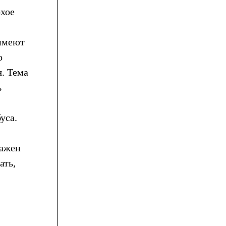
охое
 имеют
о
я. Тема
ь
уса.
важен
ать,