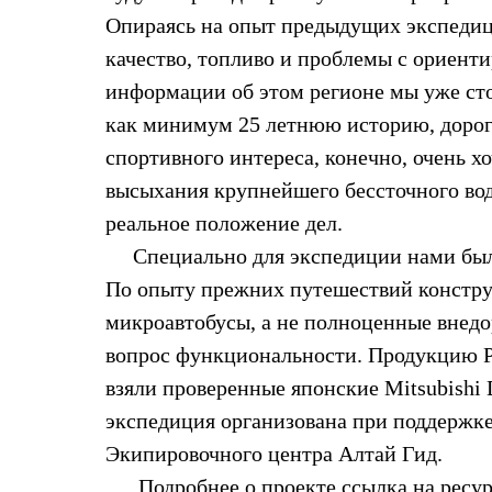
Брюки
Лёгкая одежда
Опираясь на опыт предыдущих экспедиц
Рубашки
качество, топливо и проблемы с ориент
Футболки
Толстовки
информации об этом регионе мы уже ст
Брюки
как минимум 25 летнюю историю, доро
Термобелье
Теплое термобелье
спортивного интереса, конечно, очень х
Среднее термобелье
высыхания крупнейшего бессточного вод
Легкое термобелье
Флисовая одежда
реальное положение дел.
Куртки
Брюки
Специально для экспедиции нами были
Детская одежда
По опыту прежних путешествий констру
Утепленная пухом
Комбинезоны
микроавтобусы, а не полноценные внед
Куртки
вопрос функциональности. Продукцию Р
Брюки
Утепленная синтетикой
взяли проверенные японские Mitsubishi 
Комбинезоны
экспедиция организована при поддержке
Куртки
Брюки
Экипировочного центра Алтай Гид.
Лёгкая одежда
Футболки
Подробнее о проекте ссылка на ресурс h