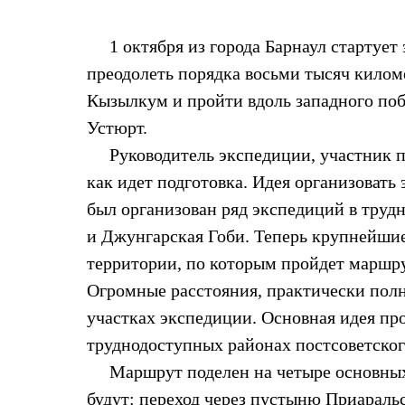
Жилеты
Термобелье
1 октября из города Барнаул стартует 
Теплое термобелье
Среднее термобелье
преодолеть порядка восьми тысяч килом
Легкое термобелье
Лёгкая одежда
Кызылкум и пройти вдоль западного поб
Футболки
Устюрт.
Рубашки
Толстовки
Руководитель экспедиции, участник пр
Брюки
как идет подготовка. Идея организовать 
Шорты
Женская одежда
был организован ряд экспедиций в труд
Утепленная пухом
и Джунгарская Гоби. Теперь крупнейшие
Куртки
Брюки
территории, по которым пройдет маршр
Жилеты
Утепленная синтетикой
Огромные расстояния, практически полн
Куртки
участках экспедиции. Основная идея про
Брюки
Штормовая одежда
труднодоступных районах постсоветског
Куртки
Маршрут поделен на четыре основных
Софтшелл одежда
Куртки
будут: переход через пустыню Приараль