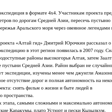
экспедиция в формате 4х4. Участникам проекта пре
етров по дорогам Средней Азии, пересечь пустыню
ережья Аральского моря через овеянное легендами 
оекта «Алтай гид» Дмитрий Юрочкин рассказал о 
экспедицию в этот регион появилась в 2007 году. Сн
нодоступные районы высокогорья Алтая, затем Заал
 пустыни Средней Азии. Район выбран не случайно
ут экспедиции, изучены менее чем джунгли Амазон
ое отсутствие дорог и полная автономность на нек
екта: снять фильм о жизни и быте людей в
о пространства.
 этапа, самыми сложными и максимально автоно
ские Каракумы, плато Устюрт и пески Кызылкум.