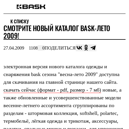
Каталог
К СПИСКУ
Интернет-магазин
СМОТРИТЕ НОВЫЙ КАТАЛОГ BASK-ЛЕТО
Мужская одежда
Утепленная пухом
2009!
Куртки
Брюки
27.04.2009
1108
0
ПОДЕЛИТЬСЯ
Жилеты
Комбинезоны
Утепленная синтетикой
Куртки
электронная версия нового каталога одежды и
Брюки
снаряжения bask сезона "весна-лето 2009" доступна
Штормовая одежда
для скачивания на главной странице нашего сайта.
Куртки
Брюки
скачать сейчас (формат - pdf, размер - 7 мб)
новые, а
Софтшелл одежда
также обновленные и усовершенствованные модели
Куртки
Брюки
весенне-летнего ассортимента сгруппированы по
Флисовая одежда
разделам - штормовая коллекция, softshell, polartec,
Куртки
Брюки
термобельё, лёгкая одежда и трикотаж, аксессуары,
Жилеты
палатки, спальные мешки и рюкзаки. для упрощения