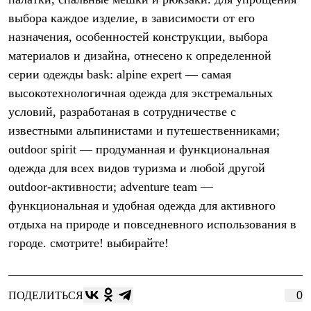
Термобелье
выбора каждое изделие, в зависимости от его
Теплое термобелье
Среднее термобелье
назначения, особенностей конструкции, выбора
Легкое термобелье
материалов и дизайна, отнесено к определенной
Лёгкая одежда
Футболки
серии одежды bask: alpine expert — самая
Рубашки
высокотехнологичная одежда для экстремальных
Толстовки
Брюки
условий, разработаная в сотрудничестве с
Шорты
известными альпинистами и путешественниками;
Женская одежда
outdoor spirit — продуманная и функциональная
Утепленная пухом
Куртки
одежда для всех видов туризма и любой другой
Брюки
outdoor-активности; adventure team —
Жилеты
Утепленная синтетикой
функциональная и удобная одежда для активного
Куртки
отдыха на природе и повседневного использования в
Брюки
городе. смотрите! выбирайте!
Штормовая одежда
Куртки
Софтшелл одежда
Куртки
ПОДЕЛИТЬСЯ
0
Брюки
Лёгкая одежда