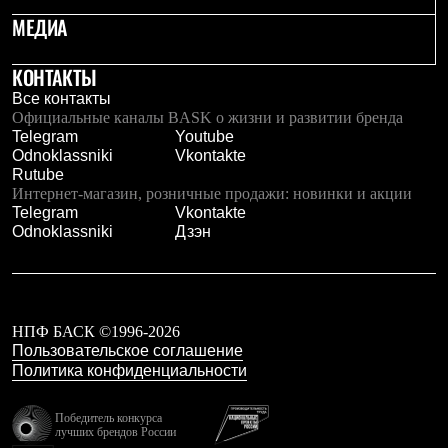
Брюки
МЕДИА
Софтшелл одежда
Куртки
Флисовая одежда
КОНТАКТЫ
Куртки
Все контакты
Брюки
Официальные каналы BASK о жизни и развитии бренда
Жилеты
Telegram
Youtube
Комбинезоны
Odnoklassniki
Vkontakte
Термобелье
Rutube
Комплект термобелья
Интернет-магазин, розничные продажи: новинки и акции
Снаряжение
Telegram
Vkontakte
Палатки и тенты
Odnoklassniki
Дзэн
Палатки
Тенты
Аксессуары для палаток
Рюкзаки
Экспедиционные
Легкоходные
НПФ БАСК ©1996-2026
Альпинистские
Пользовательское соглашение
Городские
Политика конфиденциальности
Аксессуары для рюкзаков
Спальные мешки
Победитель конкурса
Пуховые
лучших брендов России
Комбинированные