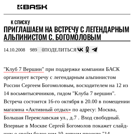
Каталог
К СПИСКУ
Интернет-магазин
ПРИГЛАШАЕМ НА ВСТРЕЧУ С ЛЕГЕНДАРНЫМ
Мужская одежда
Утепленная пухом
АЛЬПИНИСТОМ С. БОГОМОЛОВЫМ
Куртки
Брюки
14.10.2008
989
0
ПОДЕЛИТЬСЯ
Жилеты
Комбинезоны
Утепленная синтетикой
Куртки
"Клуб 7 Вершин"
при поддержке компании БАСК
Брюки
организует встречу с легендарным альпинистом
Штормовая одежда
России Сергеем Богомоловым, восходителем на 12 из
Куртки
Брюки
14 восьмитысячников, гидом "Клуба 7 вершин".
Софтшелл одежда
Встреча состоится 16-го октября в 20.00 в помещении
Куртки
Брюки
магазина «Активный отдых»
по адресу: Москва,
Флисовая одежда
Большая Переяславская ул., д.7 . Вход свободный.
Куртки
Брюки
Впервые в Москве Сергей Богомолов покажет слайд-
Жилеты
шоу о своём более чем 10-летнем проекте "14