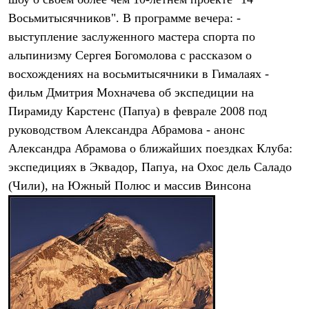
Термобелье
Восьмитысячников". В программе вечера: -
Теплое термобелье
Среднее термобелье
выступление заслуженного мастера спорта по
Легкое термобелье
альпинизму Сергея Богомолова с рассказом о
Лёгкая одежда
Футболки
восхождениях на восьмитысячники в Гималаях -
Рубашки
фильм Дмитрия Мохначева об экспедиции на
Толстовки
Брюки
Пирамиду Карстенс (Папуа) в феврале 2008 под
Шорты
руководством Александра Абрамова - анонс
Женская одежда
Александра Абрамова о ближайших поездках Клуба:
Утепленная пухом
Куртки
экспедициях в Эквадор, Папуа, на Охос дель Саладо
Брюки
(Чили), на Южный Полюс и массив Винсона
Жилеты
Утепленная синтетикой
Куртки
Брюки
Штормовая одежда
Куртки
Софтшелл одежда
Куртки
Брюки
Лёгкая одежда