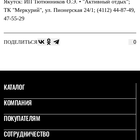
Якутск: ИП Тютюнников О.Э. • "Активный отдых";
С синтетическим утеплителем
ТК "Меркурий", ул. Пионерская 24/1; (4112) 44-87-49,
Аксессуары для спальников
Сумки и баулы
47-55-29
Баулы
Кошельки
Сумки
Гермомешки
ПОДЕЛИТЬСЯ
0
Полезные аксессуары
Книги
Еда
Коврики
Обувь
Женская обувь
Сапоги
КАТАЛОГ
Ботинки
Мужская обувь
Ботинки
КОМПАНИЯ
Кроссовки
Сапоги
ПОКУПАТЕЛЯМ
Гамаши и бахилы
Гамаши
Бахилы
СОТРУДНИЧЕСТВО
Тапочки и чуни