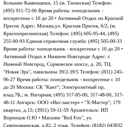
Большие Каменщики, 15 (м. Таганская) Телефон:
Рубашки
Футболки
(495) 911-72-06 Время работы: понедельник -
Толстовки
воскресенье с 10 до 20 • Активный Отдых на Красной
Брюки
Пресне Адрес: Москва,ул. Красная Пресня, 6/2; (м.
Термобелье
Теплое термобелье
Краснопресненская) Телефон: (495) 605-95-44, (495)
Среднее термобелье
255-00-93 Единая справочная служба: (495) 505-00-33
Легкое термобелье
Флисовая одежда
Время работы: понедельник - воскресенье с 10 до 20 •
Куртки
Активный Отдых в Нижнем Новгороде Адрес: г.
Брюки
Детская одежда
Нижний Новгород, Сормовское шоссе, д. 20, ТЦ
Утепленная пухом
"Новая Эра", павильоны 39/2-39/5 Телефон: (831) 245-
Комбинезоны
96-27 Время работы: понедельник - воскресенье с 10
Куртки
Брюки
до 20 Москва: СК "Кант"; Электролитный пр,
Утепленная синтетикой
влад.7Б,; м. Нагорная; (495) 317-85-00, 317-48-00, 317-
Комбинезоны
Куртки
48-11 Ангарск: ООО «Икс-мастер» • "Х-Мастер"; 179
Брюки
квартал, д.15; (3951) 59-11-59 Архангельск: ИП
Лёгкая одежда
Воронцов О.Ю • Магазин "Red Fox", ул.
Футболки
Толстовки
Северодвинская, д.82, 2 этаж, Телефон: (8182) 643832