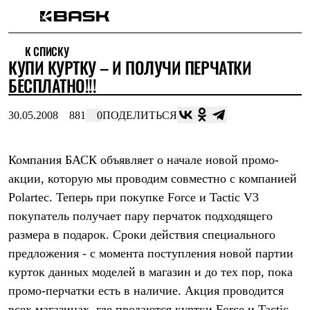
Каталог
К СПИСКУ
Интернет-магазин
КУПИ КУРТКУ – И ПОЛУЧИ ПЕРЧАТКИ
Мужская одежда
Утепленная пухом
БЕСПЛАТНО!!!
Куртки
Брюки
30.05.2008
881
0
ПОДЕЛИТЬСЯ
Жилеты
Комбинезоны
Утепленная синтетикой
Куртки
Компания БАСК объявляет о начале новой промо-
Брюки
акции, которую мы проводим совместно с компанией
Штормовая одежда
Polartec. Теперь при покупке Force и Tactic V3
Куртки
Брюки
покупатель получает пару перчаток подходящего
Софтшелл одежда
размера в подарок. Сроки действия специального
Куртки
Брюки
предложения - с момента поступления новой партии
Флисовая одежда
курток данных моделей в магазин и до тех пор, пока
Куртки
Брюки
промо-перчатки есть в наличие. Акция проводится
Жилеты
всех магазинах, где продаются куртки Force и Tactic