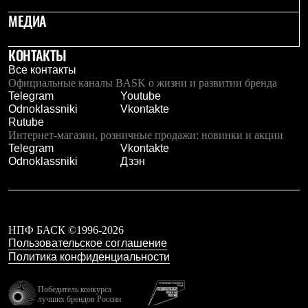
Тапочки
Чуни
МЕДИА
Уход за обувью
Аксессуары
КОНТАКТЫ
Головные уборы
Шапки
Все контакты
Балаклавы и маски
Официальные каналы BASK о жизни и развитии бренда
Кепки и бейсболки
Telegram
Youtube
Повязки
Odnoklassniki
Vkontakte
Шарфы
Rutube
Панамы
Интернет-магазин, розничные продажи: новинки и акции
Перчатки и рукавицы
Telegram
Vkontakte
Перчатки
Odnoklassniki
Дзэн
Рукавицы
Носки
Полезные аксессуары
Брелки
Ремни
НПФ БАСК ©1996-2026
Шевроны
Пользовательское соглашение
Опушки
Политика конфиденциальности
Термоковрики
Уход за одеждой
В Арктику
Победитель конкурса
лучших брендов России
Коллекции