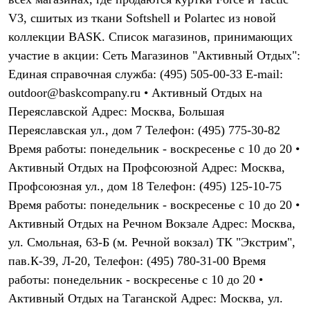
Термобелье
V3, сшитых из ткани Softshell и Polartec из новой
Теплое термобелье
Среднее термобелье
коллекции BASK. Список магазинов, принимающих
Легкое термобелье
участие в акции: Сеть Магазинов "Активный Отдых":
Лёгкая одежда
Футболки
Единая справочная служба: (495) 505-00-33 E-mail:
Рубашки
outdoor@baskcompany.ru • Активный Отдых на
Толстовки
Брюки
Переяславской Адрес: Москва, Большая
Шорты
Переяславская ул., дом 7 Телефон: (495) 775-30-82
Женская одежда
Время работы: понедельник - воскресенье с 10 до 20 •
Утепленная пухом
Куртки
Активный Отдых на Профсоюзной Адрес: Москва,
Брюки
Профсоюзная ул., дом 18 Телефон: (495) 125-10-75
Жилеты
Утепленная синтетикой
Время работы: понедельник - воскресенье с 10 до 20 •
Куртки
Активный Отдых на Речном Вокзале Адрес: Москва,
Брюки
ул. Смольная, 63-Б (м. Речной вокзал) ТК "Экстрим",
Штормовая одежда
Куртки
пав.К-39, Л-20, Телефон: (495) 780-31-00 Время
Софтшелл одежда
работы: понедельник - воскресенье с 10 до 20 •
Куртки
Брюки
Активный Отдых на Таганской Адрес: Москва, ул.
Лёгкая одежда