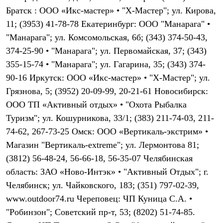
Брюки
Братск : ООО «Икс-мастер» • "X-Мастер"; ул. Кирова,
Софтшелл одежда
Куртки
11; (3953) 41-78-78 Екатеринбург: ООО "Манарага" •
Флисовая одежда
"Манарага"; ул. Комсомольская, 6б; (343) 374-50-43,
Куртки
Брюки
374-25-90 • "Манарага"; ул. Первомайская, 37; (343)
Жилеты
355-15-74 • "Манарага"; ул. Гагарина, 35; (343) 374-
Комбинезоны
90-16 Иркутск: ООО «Икс-мастер» • "X-Мастер"; ул.
Термобелье
Комплект термобелья
Грязнова, 5; (3952) 20-09-99, 20-21-61 Новосибирск:
Снаряжение
ООО ТП «Активный отдых» • "Охота Рыбалка
Палатки и тенты
Палатки
Туризм"; ул. Кошурникова, 33/1; (383) 211-74-03, 211-
Тенты
74-62, 267-73-25 Омск: ООО «Вертикаль-экстрим» •
Аксессуары для палаток
Рюкзаки
Магазин "Вертикаль-extreme"; ул. Лермонтова 81;
Экспедиционные
(3812) 56-48-24, 56-66-18, 56-35-07 Челябинская
Легкоходные
область: ЗАО «Ново-Интэк» • "Активный Отдых"; г.
Альпинистские
Городские
Челябинск; ул. Чайковского, 183; (351) 797-02-39,
Аксессуары для рюкзаков
www.outdoor74.ru Череповец: ЧП Куница С.А. •
Спальные мешки
Пуховые
"Робинзон"; Советский пр-т, 53; (8202) 51-74-85.
Комбинированные