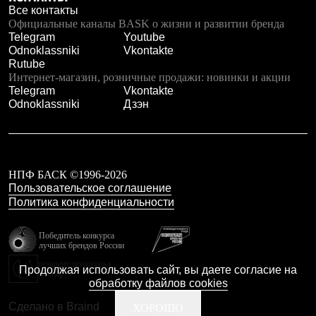
Все контакты
Рубашки
Официальные каналы BASK о жизни и развитии бренда
Футболки
Telegram
Youtube
Толстовки
Odnoklassniki
Vkontakte
Брюки
Rutube
Термобелье
Интернет-магазин, розничные продажи: новинки и акции
Теплое термобелье
Telegram
Vkontakte
Среднее термобелье
Odnoklassniki
Дзэн
Легкое термобелье
Флисовая одежда
Куртки
Брюки
Детская одежда
Утепленная пухом
НПФ БАСК ©1996-2026
Комбинезоны
Пользовательское соглашение
Куртки
Политика конфиденциальности
Брюки
Утепленная синтетикой
Победитель конкурса
Комбинезоны
лучших брендов России
Куртки
резидент технопарка
Брюки
Продолжая использовать сайт, вы даете согласие на
Калибр
Лёгкая одежда
обработку файлов cookies
Футболки
Толстовки
Сделано в Braind
ХОРОШО