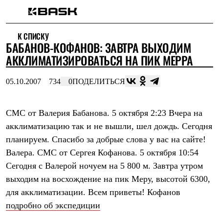
Каталог
К СПИСКУ
Интернет-магазин
БАБАНОВ-КОФАНОВ: ЗАВТРА ВЫХОДИМ
Мужская одежда
Утепленная пухом
АККЛИМАТИЗИРОВАТЬСЯ НА ПИК МЕРРА
Куртки
Брюки
05.10.2007
734
0
ПОДЕЛИТЬСЯ
Жилеты
Комбинезоны
Утепленная синтетикой
Куртки
СМС от Валерия Бабанова. 5 октября 2:23
Вчера на
Брюки
акклиматизацию так и не вышли, шел дождь. Сегодня
Штормовая одежда
планируем. Спасибо за добрые слова у вас на сайте!
Куртки
Брюки
Валера.
СМС от Сергея Кофанова. 5 октября 10:54
Софтшелл одежда
Сегодня с Валерой ночуем на 5 800 м. Завтра утром
Куртки
Брюки
выходим на восхождение на пик Меру, высотой 6300,
Флисовая одежда
для акклиматизации. Всем приветы! Кофанов
Куртки
Брюки
подробно об экспедиции
Жилеты