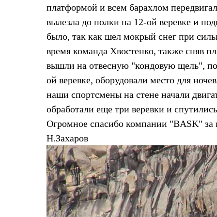
Толстовки
платформой и всем барахлом передвигал
Брюки
вылезла до полки на 12-ой веревке и по
Софтшелл одежда
Куртки
было, так как шел мокрый снег при силь
Флисовая одежда
время команда Хвостенко, также сняв пл
Куртки
Брюки
вышли на отвесную "кондовую щель", по 
Жилеты
Комбинезоны
ой веревке, оборудовали место для ночев
Термобелье
наши спортсмены на стене начали двига
Комплект термобелья
Снаряжение
обработали еще три веревки и спутились 
Палатки и тенты
Огромное спасибо компании "BASK" за 
Палатки
Тенты
Н.Захаров
Аксессуары для палаток
Рюкзаки
Экспедиционные
Легкоходные
Альпинистские
Городские
Аксессуары для рюкзаков
Спальные мешки
Пуховые