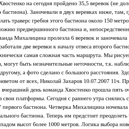
востенко на сегодня пройдено 35,5 веревок (не дол
бастиона). Заночевали в двух веревках ниже, там, г
лать траверс гребня этого бастиона около 150 метро
дножию предвершинного бастиона и, непосредственн
манда Михалицина пролезла 6 веревок и заночевала
аботали две веревки к началу отвеса второго басти
технически самая сложная часть маршрута. Мы рисуе
могут быть незначительные неточности, т.к. набл
-другому, а фото сделано с большого расстояния. Зд
иветом от всех, Николай Захаров 10.07.2007 11ч. П
а вчерашний день команда Хвостенко прошла пять о
в свои платформы. Сегодня с раннего утра снялись 
 первого бастиона. Четверка Михалицина ночевала 
кального бастиона. Теперь им предстоит преодолеть
падом высот более 1000 метров. Логика выбора нов