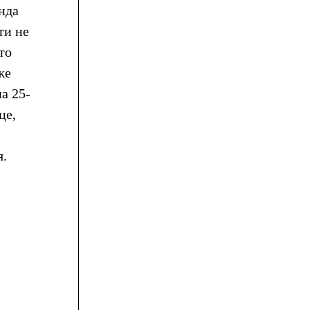
нда
ти не
то
же
а 25-
це,
я.