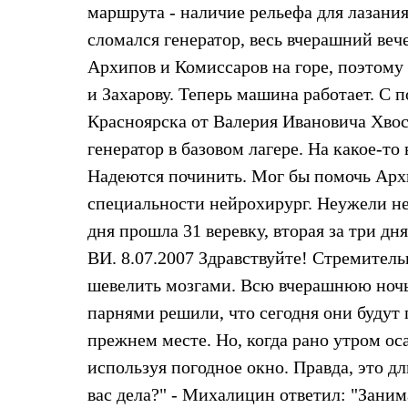
Брюки
маршрута - наличие рельефа для лазания
Лёгкая одежда
Рубашки
сломался генератор, весь вчерашний веч
Футболки
Архипов и Комиссаров на горе, поэтому
Толстовки
Брюки
и Захарову. Теперь машина работает. С 
Термобелье
Красноярска от Валерия Ивановича Хвос
Теплое термобелье
Среднее термобелье
генератор в базовом лагере. На какое-то
Легкое термобелье
Надеются починить. Мог бы помочь Архи
Флисовая одежда
Куртки
специальности нейрохирург. Неужели не 
Брюки
Детская одежда
дня прошла 31 веревку, вторая за три д
Утепленная пухом
ВИ. 8.07.2007 Здравствуйте! Стремител
Комбинезоны
Куртки
шевелить мозгами. Всю вчерашнюю ночь 
Брюки
парнями решили, что сегодня они будут 
Утепленная синтетикой
Комбинезоны
прежнем месте. Но, когда рано утром ос
Куртки
Брюки
используя погодное окно. Правда, это дл
Лёгкая одежда
вас дела?" - Михалицин ответил: "Заним
Футболки