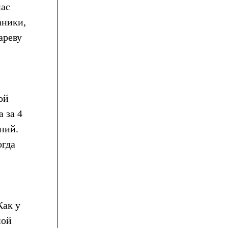
нас
аники,
ареву
ой
 за 4
ний.
огда
Как у
ной