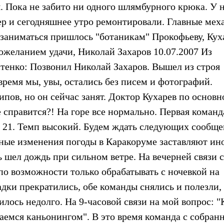
. Пока не забито ни одного шлямбурного крюка. У 
ер и сегодняшнее утро ремонтировали. Главные мех
 заниматься пришлось "ботаникам" Прокофьеву, Кух
пожеланием удачи, Николай Захаров 10.07.2007 Из
тенко: Позвонил Николай Захаров. Вышел из строя
 время мы, увы, остались без писем и фотографий.
пов, но он сейчас занят. Доктор Кухарев по основн
справится?! На горе все нормально. Первая команда
ня 21. Темп высокий. Будем ждать следующих сообще
ьные изменения погоды в Каракоруме заставляют ин
шел дождь при сильном ветре. На вечерней связи с
по возможности только обрабатывать с ночевкой на
адки прекратились, обе команды снялись и полезли,
илось недолго. На 9-часовой связи на мой вопрос: "
аемся каньонингом". В это время команда с собран