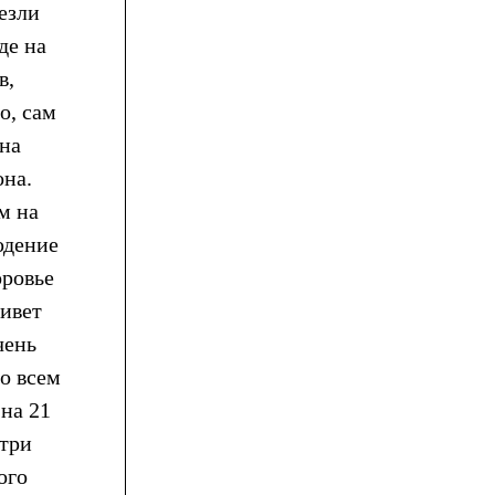
езли
де на
в,
о, сам
 на
она.
м на
юдение
оровье
ривет
чень
со всем
на 21
 три
ого