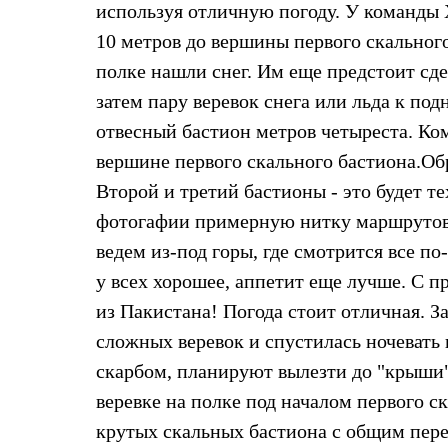
используя отличную погоду. У команды Х
Жилеты
Термобелье
10 метров до вершины первого скального 
Теплое термобелье
полке нашли снег. Им еще предстоит сде
Среднее термобелье
Легкое термобелье
затем пару веревок снега или льда к по
Лёгкая одежда
Футболки
отвесный бастион метров четыреста. Ко
Рубашки
вершине первого скального бастиона.Обр
Толстовки
Брюки
Второй и третий бастионы - это будет 
Шорты
фотогафии примерную нитку маршрутов, 
Женская одежда
Утепленная пухом
ведем из-под горы, где смотрится все по
Куртки
Брюки
у всех хорошее, аппетит еще лучше. С пр
Жилеты
из Пакистана! Погода стоит отличная. З
Утепленная синтетикой
Куртки
сложных веревок и спустилась ночевать 
Брюки
скарбом, планируют вылезти до "крыши"
Штормовая одежда
Куртки
веревке на полке под началом первого с
Софтшелл одежда
крутых скальных бастиона с общим пере
Куртки