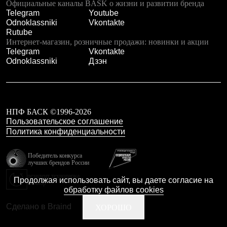
Официальные каналы BASK о жизни и развитии бренда
Рубашки
Telegram
Youtube
Футболки
Odnoklassniki
Vkontakte
Толстовки
Rutube
Брюки
Интернет-магазин, розничные продажи: новинки и акции
Термобелье
Telegram
Vkontakte
Теплое термобелье
Odnoklassniki
Дзэн
Среднее термобелье
Легкое термобелье
Флисовая одежда
Куртки
Брюки
НПФ БАСК ©1996-2026
Детская одежда
Пользовательское соглашение
Утепленная пухом
Политика конфиденциальности
Комбинезоны
Куртки
Брюки
Победитель конкурса
Утепленная синтетикой
лучших брендов России
Комбинезоны
резидент технопарка
Продолжая использовать сайт, вы даете согласие на
Куртки
Калибр
обработку файлов cookies
Брюки
Лёгкая одежда
Сделано в Braind
ХОРОШО
Футболки
Толстовки