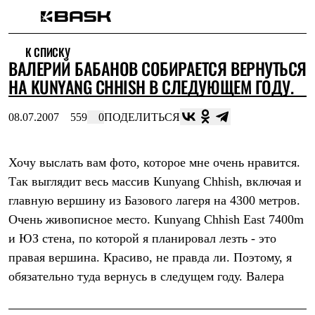
Каталог
К СПИСКУ
Интернет-магазин
ВАЛЕРИЙ БАБАНОВ СОБИРАЕТСЯ ВЕРНУТЬСЯ
Мужская одежда
Утепленная пухом
НА KUNYANG CHHISH В СЛЕДУЮЩЕМ ГОДУ.
Куртки
Брюки
08.07.2007
559
0
ПОДЕЛИТЬСЯ
Жилеты
Комбинезоны
Утепленная синтетикой
Куртки
Хочу выслать вам фото, которое мне очень нравится.
Брюки
Так выглядит весь массив Kunyang Chhish, включая и
Штормовая одежда
главную вершину из Базового лагеря на 4300 метров.
Куртки
Брюки
Очень живописное место. Kunyang Chhish East 7400m
Софтшелл одежда
и ЮЗ стена, по которой я планировал лезть - это
Куртки
Брюки
правая вершина. Красиво, не правда ли. Поэтому, я
Флисовая одежда
обязательно туда вернусь в следущем году. Валера
Куртки
Брюки
Жилеты