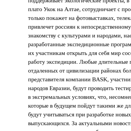
поддерживает экологические проекты, в
Жилеты
плато Укок на Алтае, сотрудничает с пр
Термобелье
Теплое термобелье
только покажет на фотовыставках, телека
Среднее термобелье
Легкое термобелье
привлечет россиян к непосредственному
Лёгкая одежда
знакомству с культурами и народами, н
Футболки
Рубашки
разработанные экспедиционные программ
Толстовки
их участникам открыть для себя мир сос
Брюки
Шорты
работу экспедиции. Любые длительные п
Женская одежда
отдаленных от цивилизации районах бо
Утепленная пухом
Куртки
представителя компании BASK, участни
Брюки
Жилеты
народов Евразии, будут проводить тести
Утепленная синтетикой
в экстремальных условиях, что, несомн
Куртки
Брюки
которые в будущем пойдут такими же 
Штормовая одежда
будут учитываться при разработке новы
Куртки
Софтшелл одежда
выпускающихся. За актуальными новост
Куртки