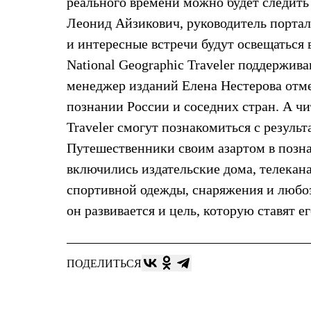
реального времени можно будет следить 
Брюки
Лёгкая одежда
Леонид Айзикович, руководитель порта
Рубашки
Футболки
и интересные встречи будут освещаться 
Толстовки
National Geographic Traveler поддержи
Брюки
Термобелье
менеджер изданий Елена Нестерова отме
Теплое термобелье
познании России и соседних стран. А чит
Среднее термобелье
Легкое термобелье
Traveler смогут познакомиться с резуль
Флисовая одежда
Куртки
Путешественники своим азартом в позн
Брюки
включились издательские дома, телека
Детская одежда
Утепленная пухом
спортивной одежды, снаряжения и любозн
Комбинезоны
он развивается и цель, которую ставят е
Куртки
Брюки
Утепленная синтетикой
Комбинезоны
ПОДЕЛИТЬСЯ
Куртки
Брюки
Лёгкая одежда
Футболки