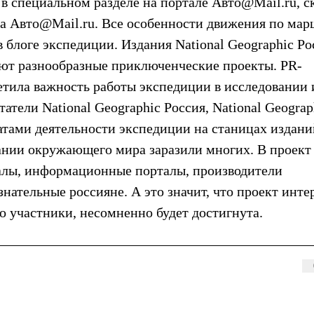
в специальном разделе на портале Авто@Mail.ru, с
ла Авто@Mail.ru. Все особенности движения по ма
в блоге экспедиции. Издания National Geographic Ро
вают разнообразные приключенческие проекты. PR-
тила важность работы экспедиции в исследовании 
атели National Geographic Россия, National Geograp
татами деятельности экспедиции на станицах издани
ании окружающего мира заразили многих. В проект
налы, информационные порталы, производители
ательные россияне. А это значит, что проект инте
го участники, несомненно будет достигнута.