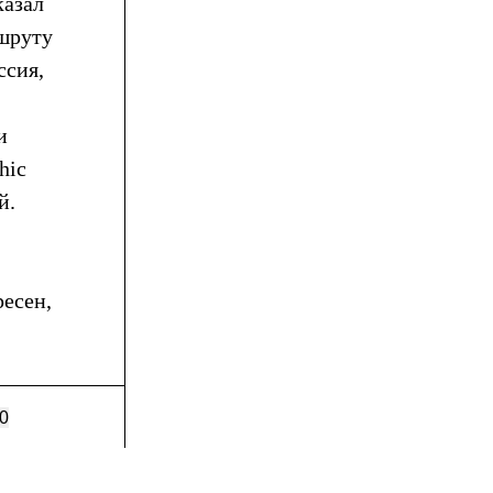
казал
ршруту
ссия,
и
hic
й.
ресен,
0