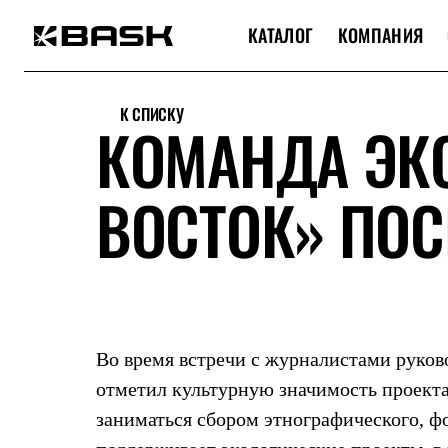
КАТАЛОГ
КОМПАНИЯ
Каталог
Интернет-магазин
К СПИСКУ
Мужская одежда
КОМАНДА ЭК
Утепленная пухом
Куртки
Брюки
ВОСТОК» ПОС
Жилеты
Комбинезоны
Утепленная синтетикой
Куртки
Брюки
Штормовая одежда
Куртки
Брюки
Софтшелл одежда
Во время встречи с журналистами руко
Куртки
Брюки
отметил культурную значимость проекта
Флисовая одежда
заниматься сбором этнографического, ф
Куртки
Брюки