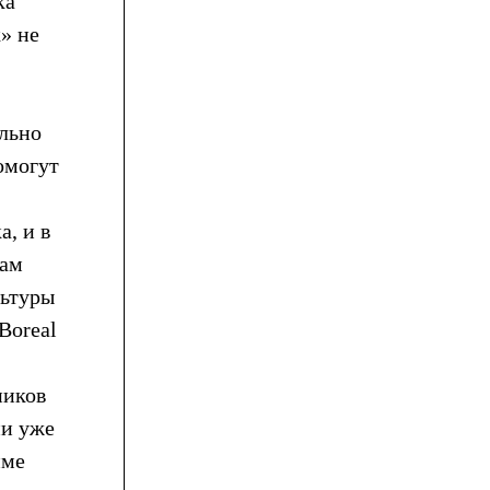
ка
» не
ально
омогут
, и в
вам
льтуры
Boreal
ников
ии уже
име