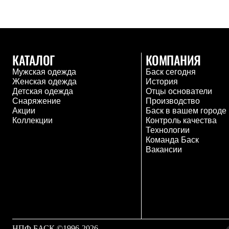
Толстовки
Брюки
Софтшелл одежда
Куртки
Флисовая одежда
Куртки
КАТАЛОГ
КОМПАНИЯ
Брюки
Мужская одежда
Баск сегодня
Жилеты
Женская одежда
История
Комбинезоны
Детская одежда
Отцы основатели
Термобелье
Снаряжение
Производство
Комплект термобелья
Акции
Баск в вашем городе
Снаряжение
Коллекции
Контроль качества
Палатки и тенты
Технологии
Палатки
Команда Баск
Тенты
Вакансии
Аксессуары для палаток
Рюкзаки
Экспедиционные
Легкоходные
Альпинистские
Городские
Аксессуары для рюкзаков
Спальные мешки
Пуховые
НПФ БАСК ©1996-2026