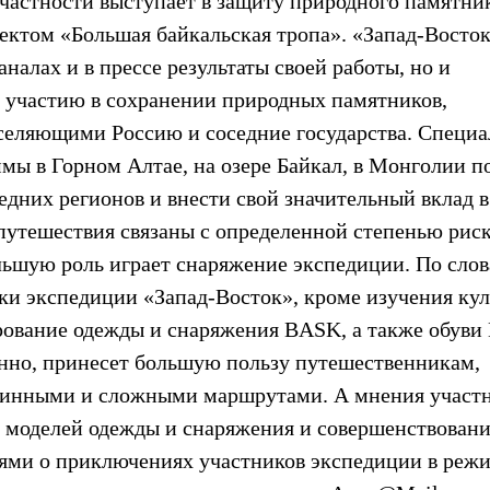
 частности выступает в защиту природного памятни
оектом «Большая байкальская тропа». «Запад-Восток
налах и в прессе результаты своей работы, но и
 участию в сохранении природных памятников,
аселяющими Россию и соседние государства. Специ
ы в Горном Алтае, на озере Байкал, в Монголии п
едних регионов и внести свой значительный вклад в
утешествия связаны с определенной степенью риска
льшую роль играет снаряжение экспедиции. По сло
ки экспедиции «Запад-Восток», кроме изучения ку
рование одежды и снаряжения BASK, а также обуви 
енно, принесет большую пользу путешественникам,
длинными и сложными маршрутами. А мнения участ
х моделей одежды и снаряжения и совершенствован
ями о приключениях участников экспедиции в реж