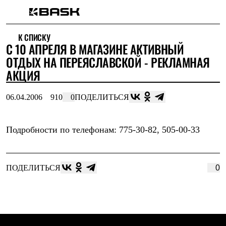
Каталог
К СПИСКУ
Интернет-магазин
С 10 АПРЕЛЯ В МАГАЗИНЕ АКТИВНЫЙ
Мужская одежда
Утепленная пухом
ОТДЫХ НА ПЕРЕЯСЛАВСКОЙ - РЕКЛАМНАЯ
Куртки
АКЦИЯ
Брюки
Жилеты
Комбинезоны
06.04.2006
910
0
ПОДЕЛИТЬСЯ
Утепленная синтетикой
Куртки
Брюки
Подробности по телефонам: 775-30-82, 505-00-33
Штормовая одежда
Куртки
Брюки
Софтшелл одежда
ПОДЕЛИТЬСЯ
0
Куртки
Брюки
Флисовая одежда
Куртки
Брюки
Жилеты