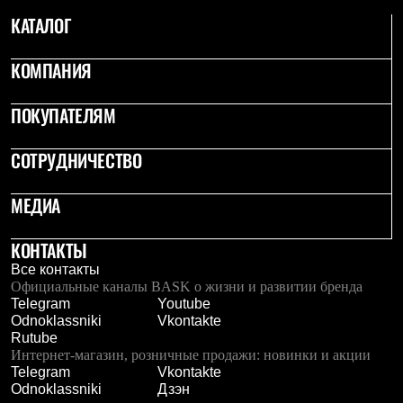
Термобелье
КАТАЛОГ
Теплое термобелье
Среднее термобелье
Легкое термобелье
КОМПАНИЯ
Лёгкая одежда
Футболки
Рубашки
ПОКУПАТЕЛЯМ
Толстовки
Брюки
СОТРУДНИЧЕСТВО
Шорты
Женская одежда
Утепленная пухом
МЕДИА
Куртки
Брюки
КОНТАКТЫ
Жилеты
Утепленная синтетикой
Все контакты
Куртки
Официальные каналы BASK о жизни и развитии бренда
Брюки
Telegram
Youtube
Штормовая одежда
Odnoklassniki
Vkontakte
Куртки
Rutube
Софтшелл одежда
Интернет-магазин, розничные продажи: новинки и акции
Куртки
Telegram
Vkontakte
Брюки
Odnoklassniki
Дзэн
Лёгкая одежда