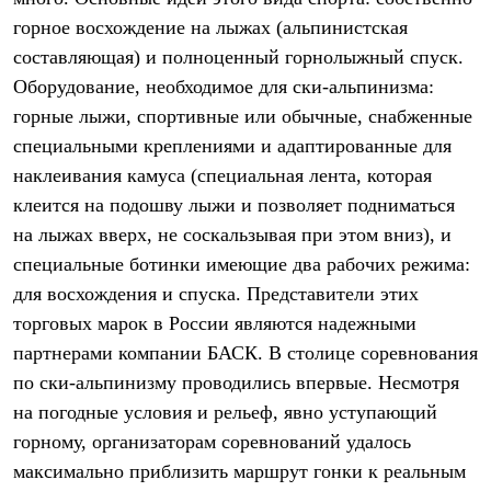
Термобелье
горное восхождение на лыжах (альпинистская
Теплое термобелье
Среднее термобелье
составляющая) и полноценный горнолыжный спуск.
Легкое термобелье
Оборудование, необходимое для ски-альпинизма:
Лёгкая одежда
Футболки
горные лыжи, спортивные или обычные, снабженные
Рубашки
специальными креплениями и адаптированные для
Толстовки
наклеивания камуса (специальная лента, которая
Брюки
Шорты
клеится на подошву лыжи и позволяет подниматься
Женская одежда
на лыжах вверх, не соскальзывая при этом вниз), и
Утепленная пухом
Куртки
специальные ботинки имеющие два рабочих режима:
Брюки
для восхождения и спуска. Представители этих
Жилеты
Утепленная синтетикой
торговых марок в России являются надежными
Куртки
партнерами компании БАСК. В столице соревнования
Брюки
по ски-альпинизму проводились впервые. Несмотря
Штормовая одежда
Куртки
на погодные условия и рельеф, явно уступающий
Софтшелл одежда
горному, организаторам соревнований удалось
Куртки
Брюки
максимально приблизить маршрут гонки к реальным
Лёгкая одежда