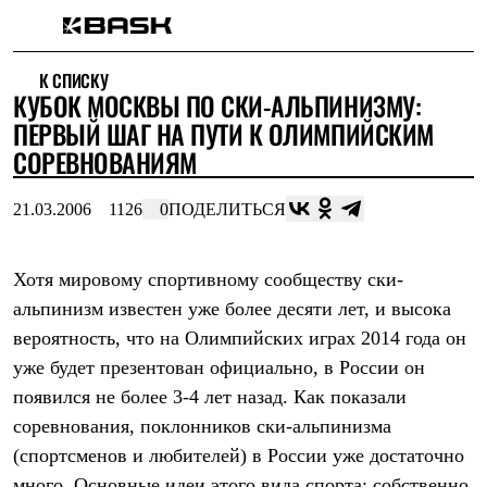
Каталог
К СПИСКУ
Интернет-магазин
КУБОК МОСКВЫ ПО СКИ-АЛЬПИНИЗМУ:
Мужская одежда
Утепленная пухом
ПЕРВЫЙ ШАГ НА ПУТИ К ОЛИМПИЙСКИМ
Куртки
СОРЕВНОВАНИЯМ
Брюки
Жилеты
Комбинезоны
21.03.2006
1126
0
ПОДЕЛИТЬСЯ
Утепленная синтетикой
Куртки
Брюки
Хотя мировому спортивному сообществу ски-
Штормовая одежда
альпинизм известен уже более десяти лет, и высока
Куртки
Брюки
вероятность, что на Олимпийских играх 2014 года он
Софтшелл одежда
уже будет презентован официально, в России он
Куртки
Брюки
появился не более 3-4 лет назад. Как показали
Флисовая одежда
соревнования, поклонников ски-альпинизма
Куртки
Брюки
(спортсменов и любителей) в России уже достаточно
Жилеты
много. Основные идеи этого вида спорта: собственно