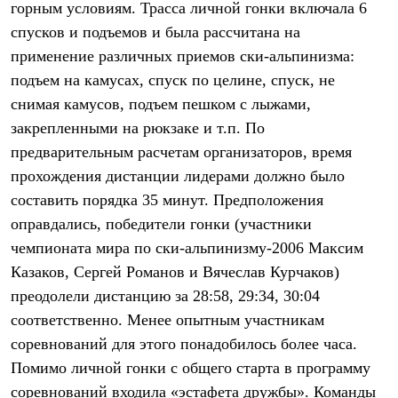
горным условиям. Трасса личной гонки включала 6
Рубашки
Футболки
спусков и подъемов и была рассчитана на
Толстовки
применение различных приемов ски-альпинизма:
Брюки
подъем на камусах, спуск по целине, спуск, не
Термобелье
Теплое термобелье
снимая камусов, подъем пешком с лыжами,
Среднее термобелье
закрепленными на рюкзаке и т.п. По
Легкое термобелье
Флисовая одежда
предварительным расчетам организаторов, время
Куртки
прохождения дистанции лидерами должно было
Брюки
составить порядка 35 минут. Предположения
Детская одежда
Утепленная пухом
оправдались, победители гонки (участники
Комбинезоны
чемпионата мира по ски-альпинизму-2006 Максим
Куртки
Брюки
Казаков, Сергей Романов и Вячеслав Курчаков)
Утепленная синтетикой
преодолели дистанцию за 28:58, 29:34, 30:04
Комбинезоны
Куртки
соответственно. Менее опытным участникам
Брюки
соревнований для этого понадобилось более часа.
Лёгкая одежда
Помимо личной гонки с общего старта в программу
Футболки
Толстовки
соревнований входила «эстафета дружбы». Команды