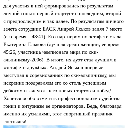
Брюки
для участия в ней формировались по результатам
Софтшелл одежда
Куртки
личной гонки: первый стартует с последним, второй
Флисовая одежда
с предпоследним и так далее. По результатам личного
Куртки
Брюки
зачета сотрудник БАСК Андрей Яськов занял 7 место
Жилеты
(его время – 48:41). Его партнером по эстафете стала
Комбинезоны
Екатерина Елькова (лучшая среди женщин, ее время
Термобелье
Комплект термобелья
45:26, участница чемпионата мира по ски-
Снаряжение
альпинизму-2006). В итоге, их дуэт стал лучшим в
Палатки и тенты
Палатки
«эстафете дружбы». Андрей Яськов впервые
Тенты
выступал в соревнованиях по ски-альпинизму, мы
Аксессуары для палаток
искренне поздравляем его со столь успешным
Рюкзаки
Экспедиционные
дебютом и ждем от него новых стартов и побед!
Легкоходные
Хочется особо отметить профессионализм судейства
Альпинистские
Городские
гонки и энтузиазм ее организаторов. Ведь, благодаря
Аксессуары для рюкзаков
именно их усилиями, этот спортивный праздник
Спальные мешки
Пуховые
состоялся!
Комбинированные