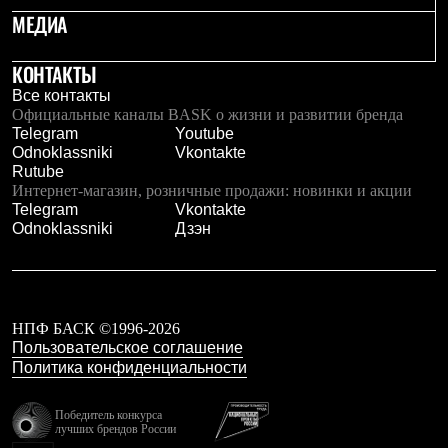
Рубашки
МЕДИА
Футболки
Толстовки
КОНТАКТЫ
Брюки
Термобелье
Все контакты
Теплое термобелье
Официальные каналы BASK о жизни и развитии бренда
Среднее термобелье
Telegram
Youtube
Легкое термобелье
Odnoklassniki
Vkontakte
Флисовая одежда
Rutube
Куртки
Интернет-магазин, розничные продажи: новинки и акции
Брюки
Telegram
Vkontakte
Детская одежда
Odnoklassniki
Дзэн
Утепленная пухом
Комбинезоны
Куртки
Брюки
Утепленная синтетикой
НПФ БАСК ©1996-2026
Комбинезоны
Пользовательское соглашение
Куртки
Политика конфиденциальности
Брюки
Лёгкая одежда
Футболки
Победитель конкурса
лучших брендов России
Толстовки