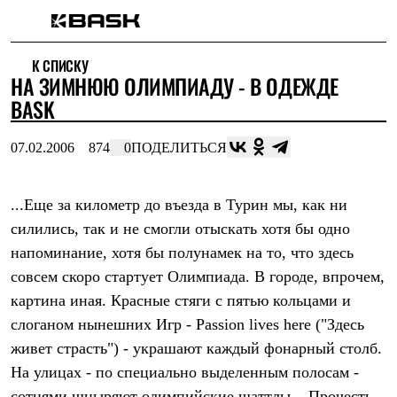
Каталог
К СПИСКУ
Интернет-магазин
НА ЗИМНЮЮ ОЛИМПИАДУ - В ОДЕЖДЕ
Мужская одежда
Утепленная пухом
BASK
Куртки
Брюки
07.02.2006
874
0
ПОДЕЛИТЬСЯ
Жилеты
Комбинезоны
Утепленная синтетикой
Куртки
...Еще за километр до въезда в Турин мы, как ни
Брюки
силились, так и не смогли отыскать хотя бы одно
Штормовая одежда
напоминание, хотя бы полунамек на то, что здесь
Куртки
Брюки
совсем скоро стартует Олимпиада. В городе, впрочем,
Софтшелл одежда
картина иная. Красные стяги с пятью кольцами и
Куртки
Брюки
слоганом нынешних Игр - Passion lives here ("Здесь
Флисовая одежда
живет страсть") - украшают каждый фонарный столб.
Куртки
Брюки
На улицах - по специально выделенным полосам -
Жилеты
сотнями шныряют олимпийские шаттлы...
Прочесть