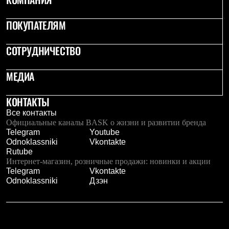
Термобелье
Теплое термобелье
ПОКУПАТЕЛЯМ
Среднее термобелье
Легкое термобелье
Лёгкая одежда
СОТРУДНИЧЕСТВО
Футболки
Рубашки
Толстовки
МЕДИА
Брюки
Шорты
КОНТАКТЫ
Женская одежда
Утепленная пухом
Все контакты
Куртки
Официальные каналы BASK о жизни и развитии бренда
Брюки
Telegram
Youtube
Жилеты
Odnoklassniki
Vkontakte
Утепленная синтетикой
Rutube
Куртки
Интернет-магазин, розничные продажи: новинки и акции
Брюки
Telegram
Vkontakte
Штормовая одежда
Odnoklassniki
Дзэн
Куртки
Софтшелл одежда
Куртки
Брюки
Лёгкая одежда