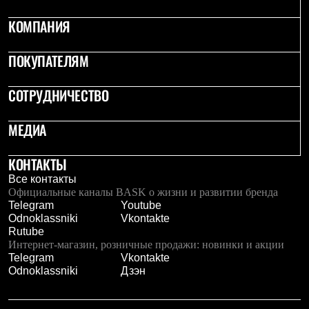
Рубашки
КОМПАНИЯ
Футболки
Толстовки
Брюки
ПОКУПАТЕЛЯМ
Термобелье
Теплое термобелье
Среднее термобелье
СОТРУДНИЧЕСТВО
Легкое термобелье
Флисовая одежда
МЕДИА
Куртки
Брюки
Детская одежда
КОНТАКТЫ
Утепленная пухом
Все контакты
Комбинезоны
Официальные каналы BASK о жизни и развитии бренда
Куртки
Telegram
Youtube
Брюки
Odnoklassniki
Vkontakte
Утепленная синтетикой
Rutube
Комбинезоны
Интернет-магазин, розничные продажи: новинки и акции
Куртки
Telegram
Vkontakte
Брюки
Odnoklassniki
Дзэн
Лёгкая одежда
Футболки
Толстовки