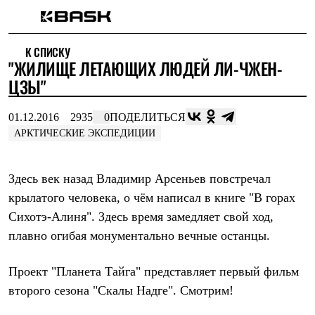
Каталог
К СПИСКУ
Интернет-магазин
​"ЖИЛИЩЕ ЛЕТАЮЩИХ ЛЮДЕЙ ЛИ-ЧЖЕН-
Мужская одежда
Утепленная пухом
ЦЗЫ"
Куртки
Брюки
01.12.2016
2935
0
ПОДЕЛИТЬСЯ
Жилеты
Комбинезоны
АРКТИЧЕСКИЕ ЭКСПЕДИЦИИ
Утепленная синтетикой
Куртки
Брюки
Здесь век назад Владимир Арсеньев повстречал
Штормовая одежда
крылатого человека, о чём написал в книге "В горах
Куртки
Брюки
Сихотэ-Алиня". Здесь время замедляет свой ход,
Софтшелл одежда
плавно огибая монументально вечные останцы.
Куртки
Брюки
Флисовая одежда
Проект "Планета Тайга" представляет первый фильм
Куртки
второго сезона "Скалы Надге". Смотрим!
Брюки
Жилеты