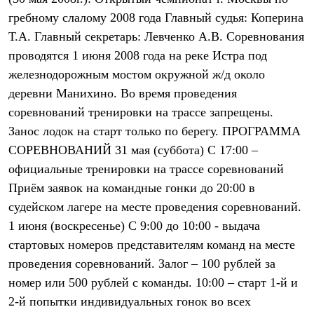
Термобелье
гребному слалому 2008 года Главный судья: Коперина
Теплое термобелье
Среднее термобелье
Т.А. Главный секретарь: Левченко А.В. Соревнования
Легкое термобелье
проводятся 1 июня 2008 года на реке Истра под
Лёгкая одежда
Футболки
железнодорожным мостом окружной ж/д около
Рубашки
деревни Манихино. Во время проведения
Толстовки
соревнований тренировки на трассе запрещены.
Брюки
Шорты
Занос лодок на старт только по берегу. ПРОГРАMMА
Женская одежда
СОРЕВНОВАНИЙ 31 мая (суббота) С 17:00 –
Утепленная пухом
Куртки
официальные тренировки на трассе соревнований
Брюки
Приём заявок на командные гонки до 20:00 в
Жилеты
Утепленная синтетикой
судейском лагере на месте проведения соревнований.
Куртки
1 июня (воскресенье) С 9:00 до 10:00 - выдача
Брюки
стартовых номеров представителям команд на месте
Штормовая одежда
Куртки
проведения соревнований. Залог – 100 рублей за
Софтшелл одежда
номер или 500 рублей с команды. 10:00 – старт 1-й и
Куртки
Брюки
2-й попытки индивидуальных гонок во всех
Лёгкая одежда