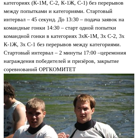
категориях (К-1М, С-2, К-1Ж, С-1) без перерывов
Рубашки
Футболки
между попытками и категориями. Стартовый
Толстовки
интервал – 45 секунд. До 13:30 – подача заявок на
Брюки
командные гонки 14:30 – старт одной попытки
Термобелье
Теплое термобелье
командной гонки в категориях 3хК-1М, 3х С-2, 3х
Среднее термобелье
К-1Ж, 3х С-1 без перерывов между категориями.
Легкое термобелье
Флисовая одежда
Стартовый интервал – 2 минуты 17:00 –церемония
Куртки
награждения победителей и призёров, закрытие
Брюки
соревнований ОРГКОМИТЕТ
Детская одежда
Утепленная пухом
Комбинезоны
Куртки
Брюки
Утепленная синтетикой
Комбинезоны
Куртки
Брюки
Лёгкая одежда
Футболки
Толстовки