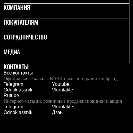
PEAK
КОМПАНИЯ
ЗА ПОЛЯРНЫМ КРУГОМ
TREK
BASK kids
ПОКУПАТЕЛЯМ
CITY
BASK juno
СОТРУДНИЧЕСТВО
ИДЁМ В ПОХОД
Дневник капитана
Каталог дилеров
МЕДИА
Компания
Баск сегодня
КОНТАКТЫ
История
Отцы основатели
Все контакты
Производство
Официальные каналы BASK о жизни и развитии бренда
Баск в вашем городе
Telegram
Youtube
Контроль качества
Odnoklassniki
Vkontakte
Технологии
Rutube
Команда Баск
Интернет-магазин, розничные продажи: новинки и акции
Сотрудничество
Telegram
Vkontakte
Дилерам
Odnoklassniki
Дзэн
Стать дилером
Корпоративным клиентам
Услуги
Медиа