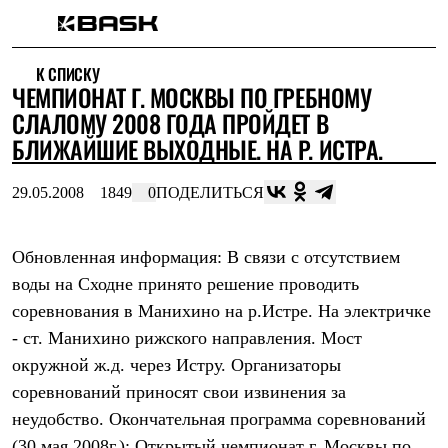
Каталог
К СПИСКУ
Интернет-магазин
ЧЕМПИОНАТ Г. МОСКВЫ ПО ГРЕБНОМУ
Мужская одежда
Утепленная пухом
СЛАЛОМУ 2008 ГОДА ПРОЙДЕТ В
Куртки
БЛИЖАЙШИЕ ВЫХОДНЫЕ. НА Р. ИСТРА.
Брюки
Жилеты
Комбинезоны
29.05.2008
1849
0
ПОДЕЛИТЬСЯ
Утепленная синтетикой
Куртки
Брюки
Обновленная информация: В связи с отсутствием
Штормовая одежда
воды на Сходне принято решение проводить
Куртки
Брюки
соревнования в Манихино на р.Истре. На электричке
Софтшелл одежда
- ст. Манихино рижского направления. Мост
Куртки
Брюки
окружной ж.д. через Истру. Организаторы
Флисовая одежда
соревнований приносят свои извинения за
Куртки
Брюки
неудобство. Окончательная программа соревнований
Жилеты
(30 мая 2008г.): Открытый чемпионат г. Москвы по