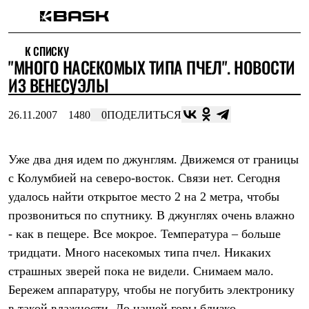
Каталог
К СПИСКУ
Интернет-магазин
"МНОГО НАСЕКОМЫХ ТИПА ПЧЕЛ". НОВОСТИ
Мужская одежда
Утепленная пухом
ИЗ ВЕНЕСУЭЛЫ
Куртки
Брюки
26.11.2007
1480
0
ПОДЕЛИТЬСЯ
Жилеты
Комбинезоны
Утепленная синтетикой
Куртки
Уже два дня идем по джунглям. Движемся от границы
Брюки
с Колумбией на северо-восток. Связи нет. Сегодня
Штормовая одежда
удалось найти открытое место 2 на 2 метра, чтобы
Куртки
Брюки
прозвониться по спутнику. В джунглях очень влажно
Софтшелл одежда
- как в пещере. Все мокрое. Температура – больше
Куртки
Брюки
тридцати. Много насекомых типа пчел. Никаких
Флисовая одежда
страшных зверей пока не видели. Снимаем мало.
Куртки
Брюки
Бережем аппаратуру, чтобы не погубить электронику
Жилеты
в такой влажности. До нашей горы близко –