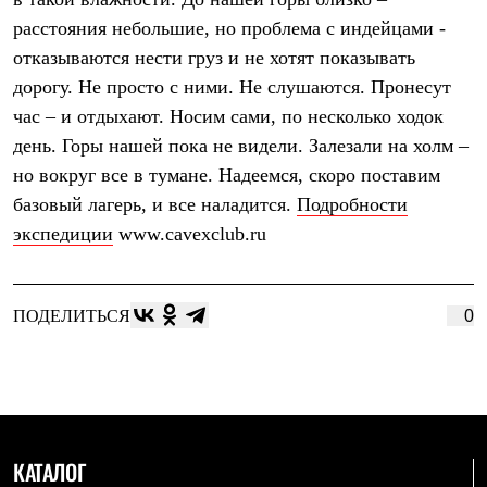
Термобелье
расстояния небольшие, но проблема с индейцами -
Теплое термобелье
Среднее термобелье
отказываются нести груз и не хотят показывать
Легкое термобелье
дорогу. Не просто с ними. Не слушаются. Пронесут
Лёгкая одежда
Футболки
час – и отдыхают. Носим сами, по несколько ходок
Рубашки
день. Горы нашей пока не видели. Залезали на холм –
Толстовки
Брюки
но вокруг все в тумане. Надеемся, скоро поставим
Шорты
базовый лагерь, и все наладится.
Подробности
Женская одежда
экспедиции
www.cavexclub.ru
Утепленная пухом
Куртки
Брюки
Жилеты
ПОДЕЛИТЬСЯ
0
Утепленная синтетикой
Куртки
Брюки
Штормовая одежда
Куртки
Софтшелл одежда
Куртки
Брюки
КАТАЛОГ
Лёгкая одежда