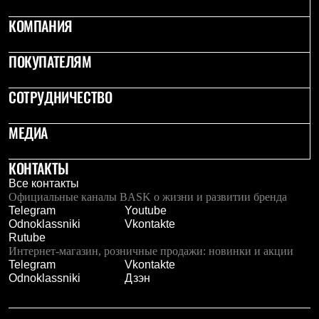
Рубашки
КОМПАНИЯ
Футболки
Толстовки
Брюки
ПОКУПАТЕЛЯМ
Термобелье
Теплое термобелье
Среднее термобелье
СОТРУДНИЧЕСТВО
Легкое термобелье
Флисовая одежда
МЕДИА
Куртки
Брюки
Детская одежда
КОНТАКТЫ
Утепленная пухом
Все контакты
Комбинезоны
Официальные каналы BASK о жизни и развитии бренда
Куртки
Telegram
Youtube
Брюки
Odnoklassniki
Vkontakte
Утепленная синтетикой
Rutube
Комбинезоны
Интернет-магазин, розничные продажи: новинки и акции
Куртки
Telegram
Vkontakte
Брюки
Odnoklassniki
Дзэн
Лёгкая одежда
Футболки
Толстовки