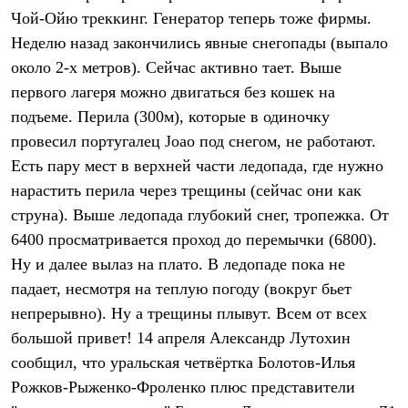
Брюки
Чой-Ойю треккинг. Генератор теперь тоже фирмы.
Софтшелл одежда
Куртки
Неделю назад закончились явные снегопады (выпало
Флисовая одежда
около 2-х метров). Сейчас активно тает. Выше
Куртки
Брюки
первого лагеря можно двигаться без кошек на
Жилеты
подъеме. Перила (300м), которые в одиночку
Комбинезоны
провесил португалец Joao под снегом, не работают.
Термобелье
Комплект термобелья
Есть пару мест в верхней части ледопада, где нужно
Снаряжение
нарастить перила через трещины (сейчас они как
Палатки и тенты
Палатки
струна). Выше ледопада глубокий снег, тропежка. От
Тенты
6400 просматривается проход до перемычки (6800).
Аксессуары для палаток
Ну и далее вылаз на плато. В ледопаде пока не
Рюкзаки
Экспедиционные
падает, несмотря на теплую погоду (вокруг бьет
Легкоходные
непрерывно). Ну а трещины плывут. Всем от всех
Альпинистские
Городские
большой привет! 14 апреля Александр Лутохин
Аксессуары для рюкзаков
сообщил, что уральская четвёртка Болотов-Илья
Спальные мешки
Пуховые
Рожков-Рыженко-Фроленко плюс представители
Комбинированные