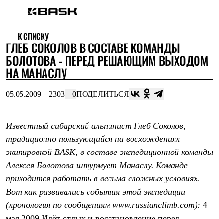
Каталог
К СПИСКУ
Интернет-магазин
ГЛЕБ СОКОЛОВ В СОСТАВЕ КОМАНДЫ
Мужская одежда
Утепленная пухом
БОЛОТОВА - ПЕРЕД РЕШАЮЩИМ ВЫХОДОМ
Куртки
НА МАНАСЛУ
Брюки
Жилеты
Комбинезоны
05.05.2009
2303
0
ПОДЕЛИТЬСЯ
Утепленная синтетикой
Куртки
Брюки
Известный сибирский альпинист Глеб Соколов,
Штормовая одежда
традиционно пользующийся на восхождениях
Куртки
Брюки
экипировкой BASK, в составе экспедиционной команды
Софтшелл одежда
Алексея Болотова штурмует Манаслу. Команде
Куртки
Брюки
приходится работать в весьма сложных условиях.
Флисовая одежда
Вот как развивались события этой экспедиции
Куртки
Брюки
(хронология по сообщениям www.russianclimb.com):
4
Жилеты
мая 2009 Идёт отдых и восстановление перед