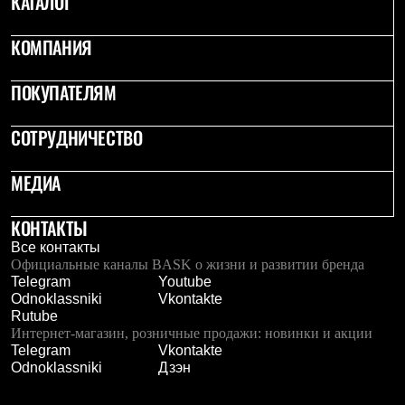
КАТАЛОГ
PEAK
ЗА ПОЛЯРНЫМ КРУГОМ
КОМПАНИЯ
TREK
BASK kids
CITY
ПОКУПАТЕЛЯМ
BASK juno
ИДЁМ В ПОХОД
Дневник капитана
СОТРУДНИЧЕСТВО
Каталог дилеров
Компания
МЕДИА
Баск сегодня
История
Отцы основатели
КОНТАКТЫ
Производство
Все контакты
Баск в вашем городе
Официальные каналы BASK о жизни и развитии бренда
Контроль качества
Telegram
Youtube
Технологии
Odnoklassniki
Vkontakte
Команда Баск
Rutube
Сотрудничество
Интернет-магазин, розничные продажи: новинки и акции
Дилерам
Telegram
Vkontakte
Стать дилером
Odnoklassniki
Дзэн
Корпоративным клиентам
Услуги
Медиа