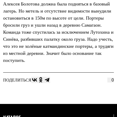
Тапочки
Алексея Болотова должна была подняться в базовый
Чуни
Уход за обувью
лагерь. Но метель и отсутствие видимости вынудили
Аксессуары
остановиться в 150м по высоте от цели. Портеры
Головные уборы
бросили груз и ушли назад в деревню Самагаон.
Шапки
Балаклавы и маски
Команда тоже спустилась за исключением Лутохина и
Кепки и бейсболки
Синёва, разбивших палатку около груза. Надо учесть,
Повязки
Шарфы
что это не холёные катмандинские портеры, а трудяги
Панамы
из местной деревни. Значит было основание так
Перчатки и рукавицы
Перчатки
поступить.
Рукавицы
Носки
Полезные аксессуары
Брелки
ПОДЕЛИТЬСЯ
0
Ремни
Шевроны
Опушки
Термоковрики
Уход за одеждой
В Арктику
Коллекции