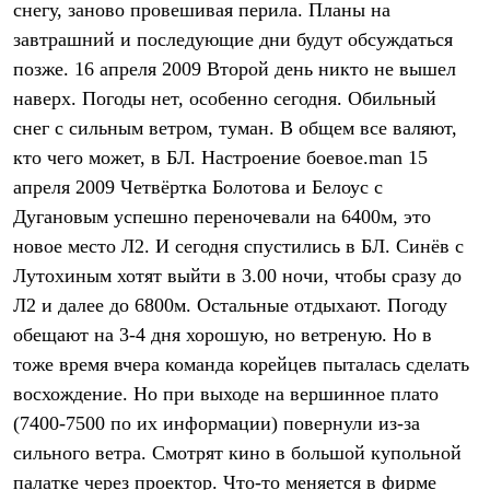
снегу, заново провешивая перила. Планы на
Рубашки
Футболки
завтрашний и последующие дни будут обсуждаться
Толстовки
позже. 16 апреля 2009 Второй день никто не вышел
Брюки
наверх. Погоды нет, особенно сегодня. Обильный
Термобелье
Теплое термобелье
снег с сильным ветром, туман. В общем все валяют,
Среднее термобелье
кто чего может, в БЛ. Настроение боевое.man 15
Легкое термобелье
Флисовая одежда
апреля 2009 Четвёртка Болотова и Белоус с
Куртки
Дугановым успешно переночевали на 6400м, это
Брюки
новое место Л2. И сегодня спустились в БЛ. Синёв с
Детская одежда
Утепленная пухом
Лутохиным хотят выйти в 3.00 ночи, чтобы сразу до
Комбинезоны
Л2 и далее до 6800м. Остальные отдыхают. Погоду
Куртки
Брюки
обещают на 3-4 дня хорошую, но ветреную. Но в
Утепленная синтетикой
тоже время вчера команда корейцев пыталась сделать
Комбинезоны
Куртки
восхождение. Но при выходе на вершинное плато
Брюки
(7400-7500 по их информации) повернули из-за
Лёгкая одежда
сильного ветра. Смотрят кино в большой купольной
Футболки
Толстовки
палатке через проектор. Что-то меняется в фирме