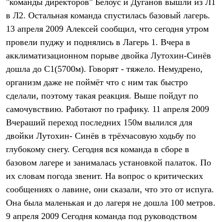
"команды директоров" Белоус и Дуганов вышли из Л1
С синтетическим утеплителем
в Л2. Остальная команда спустилась базовый лагерь.
Аксессуары для спальников
Сумки и баулы
13 апреля 2009 Алексей сообщил, что сегодня утром
Баулы
провели пуджу и поднялись в Лагерь 1. Вчера в
Кошельки
Сумки
акклиматизационном порыве двойка Лутохин-Синёв
Гермомешки
дошла до С1(5700м). Говорят - тяжело. Немудрено,
Полезные аксессуары
Книги
организм даже не поймёт что с ним так быстро
Еда
сделали, поэтому такая реакция. Выше пойдут по
Коврики
самочувствию. Работают по графику. 11 апреля 2009
Обувь
Женская обувь
Вчераший переход последних 150м вылился для
Сапоги
двойки Лутохин- Синёв в трёхчасовую ходьбу по
Ботинки
Мужская обувь
глубокому снегу. Сегодня вся команда в сборе в
Ботинки
базовом лагере и занималась установкой палаток. По
Кроссовки
их словам погода звенит. На вопрос о критических
Сапоги
Гамаши и бахилы
сообщениях о лавине, они сказали, что это от испуга.
Гамаши
Она была маленькая и до лагеря не дошла 100 метров.
Бахилы
Тапочки и чуни
9 апреля 2009 Сегодня команда под руководством