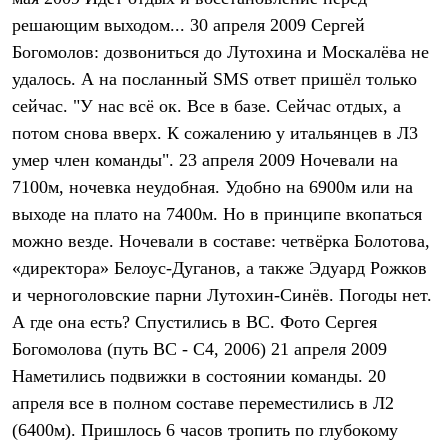
Термобелье
решающим выходом... 30 апреля 2009 Сергей
Теплое термобелье
Среднее термобелье
Богомолов: дозвониться до Лутохина и Москалёва не
Легкое термобелье
удалось. А на посланный SMS ответ пришёл только
Лёгкая одежда
Футболки
сейчас. "У нас всё ок. Все в базе. Сейчас отдых, а
Рубашки
потом снова вверх. К сожалению у итальянцев в Л3
Толстовки
умер член команды". 23 апреля 2009 Ночевали на
Брюки
Шорты
7100м, ночевка неудобная. Удобно на 6900м или на
Женская одежда
выходе на плато на 7400м. Но в принципе вкопаться
Утепленная пухом
Куртки
можно везде. Ночевали в составе: четвёрка Болотова,
Брюки
«директора» Белоус-Дуганов, а также Эдуард Рожков
Жилеты
Утепленная синтетикой
и черноголовские парни Лутохин-Синёв. Погоды нет.
Куртки
А где она есть? Спустились в ВС. Фото Сергея
Брюки
Богомолова (путь ВС - С4, 2006) 21 апреля 2009
Штормовая одежда
Куртки
Наметились подвижки в состоянии команды. 20
Софтшелл одежда
апреля все в полном составе переместились в Л2
Куртки
Брюки
(6400м). Пришлось 6 часов тропить по глубокому
Лёгкая одежда