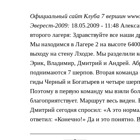
Жилеты
Термобелье
Официальный сайт Клуба 7 вершин www.
Теплое термобелье
Среднее термобелье
Эверест-2009:
18.05.2009 - 11:48 Алекс
Легкое термобелье
Лёгкая одежда
второго лагеря: Здравствуйте все наши д
Футболки
Мы находимся в Лагере 2 на высоте 640
Рубашки
Толстовки
выходу на стену Лходзе. Мы разделили 
Брюки
Эрик, Владимир, Дмитрий и Андрей. Абр
Шорты
Женская одежда
поднимаются 7 шерпов. Вторая команда 
Утепленная пухом
гиды Черный и Богатырев и четыре шерпа
Куртки
Брюки
Поэтому в первую команду мы взяли бол
Жилеты
Утепленная синтетикой
благоприятствует. Маршрут весь виден. 
Куртки
Дмитрий сегодня спросил: «А это норма
Брюки
Штормовая одежда
ответил: «Конечно!» Да и это понятно. В
Куртки
Софтшелл одежда
Куртки