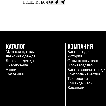
Брюки
ПОДЕЛИТЬСЯ
Лёгкая одежда
Рубашки
Футболки
Толстовки
Брюки
Термобелье
Теплое термобелье
Среднее термобелье
Легкое термобелье
КАТАЛОГ
КОМПАНИЯ
Флисовая одежда
Куртки
Мужская одежда
Баск сегодня
Брюки
Женская одежда
История
Детская одежда
Детская одежда
Отцы основатели
Утепленная пухом
Снаряжение
Производство
Комбинезоны
Акции
Баск в вашем городе
Куртки
Коллекции
Контроль качества
Брюки
Технологии
Утепленная синтетикой
Команда Баск
Комбинезоны
Вакансии
Куртки
Брюки
Лёгкая одежда
Футболки