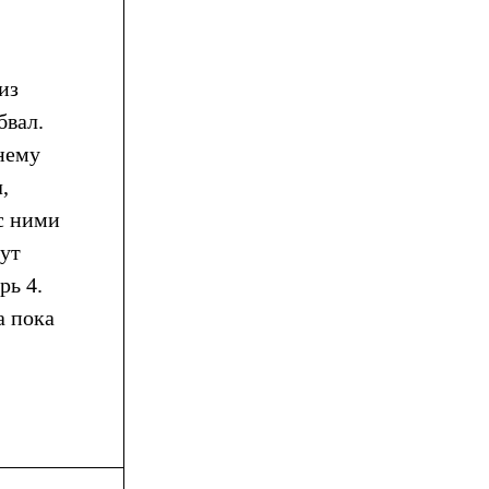
из
бвал.
нему
,
с ними
дут
рь 4.
а пока