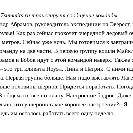
7summits.ru транслирует сообщение команды
андр Абрамов, руководитель экспедиции на Эверест, 
рузья! Как раз сейчас грохочет очередной ледовый о
0 метров. Сейчас уже ночь. Мы готовимся к завтраш
команду на две части. В первую группу вошли Майкл
амов и Бобок идут с этой командой наверх. Также 
– это три клиента Ноуэл, Линн и Патрик. С ними и
. Первая группа больше. Нам надо выставлять Лаге
ьше половины шерпов. Придется поработать. Погод
В общем-то, все по плану. Настроение бодрое. Даже
льно, что у шерпов такое хорошее настроение?» Я
едь им осталось работать всего одну неделю.