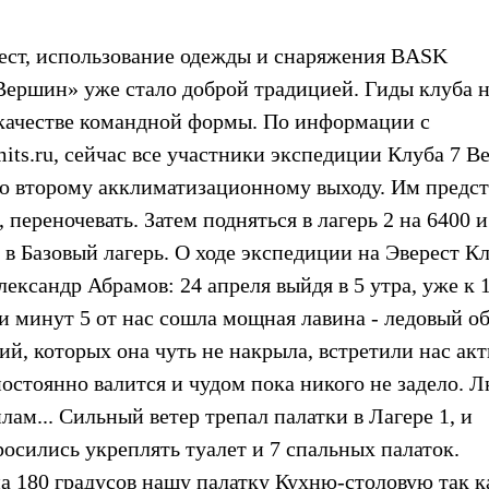
рест, использование одежды и снаряжения BASK
 Вершин» уже стало доброй традицией. Гиды клуба 
 качестве командной формы. По информации с
ts.ru, сейчас все участники экспедиции Клуба 7 
 ко второму акклиматизационному выходу. Им предс
, переночевать. Затем подняться в лагерь 2 на 6400 
 в Базовый лагерь. О ходе экспедиции на Эверест К
ександр Абрамов: 24 апреля выйдя в 5 утра, уже к 
ии минут 5 от нас сошла мощная лавина - ледовый об
ий, которых она чуть не накрыла, встретили нас ак
остоянно валится и чудом пока никого не задело. Л
ам... Сильный ветер трепал палатки в Лагере 1, и
осились укреплять туалет и 7 спальных палаток.
а 180 градусов нашу палатку Кухню-столовую так к