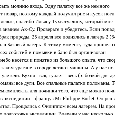
крыть молнию входа. Одну палатку всё же немного
ет повар, поэтому каждый получил рис и кусок ноги
 левые, спасибо Ильясу Тухватуллину, который мне
на зимнем Ак-Су. Проверьте и убедитесь. Если попад
брак природы. 25 апреля все поднялись в лагерь 2 (6
ь в Базовый лагерь. К этому моменту туда пришел г
всех событий и помывки в бане был организован
небо несётся и понятно из большого опыта, что ско
 таком урагане в городе летают машины. А у нас по
летели: Кухня - вся, туалет - весь ( с бочкой для де
сломаны все дуги. Все спальные палатки поломаны. 
ремкомплекты для починки того, что еще можно поч
в экспедиции – француз Mr Philippe Burlet. Он реши
спытал. Прощались с Филиппом всем лагерем. На пр
ю подготовку экспедиции. Впереди у нас несколько