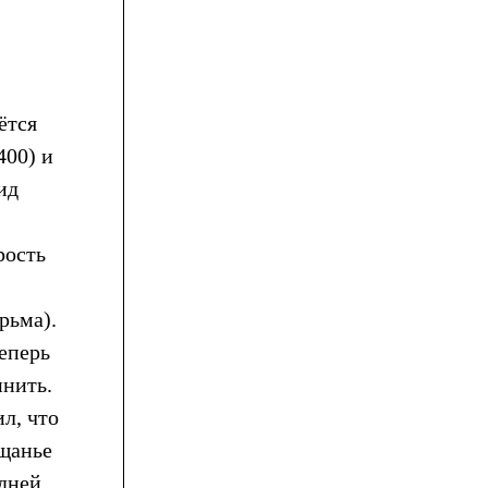
ётся
400) и
ид
рость
рьма).
Теперь
инить.
л, что
ощанье
 дней