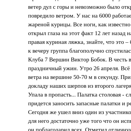
Брюки
Лёгкая одежда
ветер дул с горы и невозможно было от
Рубашки
повредило ветром. У нас на 6000 работа
Футболки
Толстовки
жареной курицы. Все ноги, как известно
Брюки
открыл глаза на этот факт 12 лет назад 
Термобелье
Теплое термобелье
правая куриная ляжка, знайте, что это – 
Среднее термобелье
к вечеру группа благополучно спустилас
Легкое термобелье
Флисовая одежда
Клуба 7 Вершин Виктор Бобок. В честь 
Куртки
Брюки
праздничный ужин. Утро 26 апреля. Всё 
Детская одежда
ветра на вершине 50-70 м в секунду. При
Утепленная пухом
Комбинезоны
докладу наших шерпов из второго лагеря у
Куртки
Упала в пропасть... Палатка столовая - 
Брюки
Утепленная синтетикой
придется заносить запасные палатки и 
Комбинезоны
Сегодня же ушел вниз один из участнико
Куртки
Брюки
для него достаточно уже того что он и
Лёгкая одежда
Футболки
он поблагодарил всех. Отметил отличну