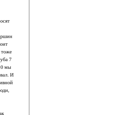
носят
Вершин
тоит
и тоже
луба 7
10 мы
вал. И
тивной
юди,
ак