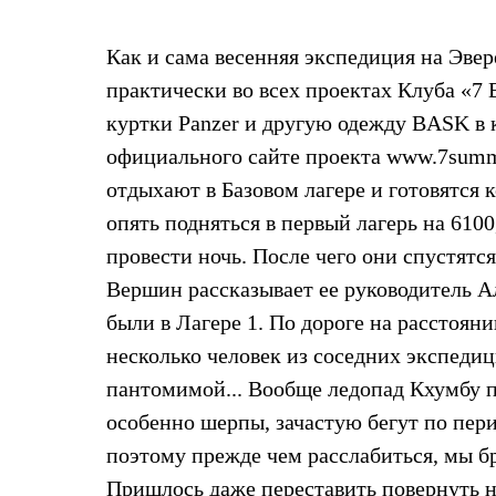
Жилеты
Термобелье
Как и сама весенняя экспедиция на Эве
Теплое термобелье
Среднее термобелье
практически во всех проектах Клуба «7
Легкое термобелье
Лёгкая одежда
куртки Panzer и другую одежду BASK в
Футболки
официального сайте проекта www.7summi
Рубашки
Толстовки
отдыхают в Базовом лагере и готовятся
Брюки
опять подняться в первый лагерь на 6100
Шорты
Женская одежда
провести ночь. После чего они спустятся
Утепленная пухом
Вершин рассказывает ее руководитель Ал
Куртки
Брюки
были в Лагере 1. По дороге на расстоян
Жилеты
Утепленная синтетикой
несколько человек из соседних экспедиц
Куртки
пантомимой... Вообще ледопад Кхумбу п
Брюки
Штормовая одежда
особенно шерпы, зачастую бегут по перил
Куртки
поэтому прежде чем расслабиться, мы бр
Софтшелл одежда
Куртки
Пришлось даже переставить повернуть н