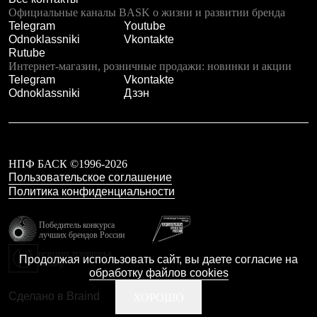
Брюки
Официальные каналы BASK о жизни и развитии бренда
Софтшелл одежда
Telegram
Youtube
Куртки
Odnoklassniki
Vkontakte
Флисовая одежда
Rutube
Куртки
Интернет-магазин, розничные продажи: новинки и акции
Брюки
Telegram
Vkontakte
Жилеты
Odnoklassniki
Дзэн
Комбинезоны
Термобелье
Комплект термобелья
Снаряжение
Палатки и тенты
НПФ БАСК ©1996-2026
Палатки
Пользовательское соглашение
Тенты
Аксессуары для палаток
Политика конфиденциальности
Рюкзаки
Экспедиционные
Победитель конкурса
Легкоходные
лучших брендов России
Альпинистские
резидент технопарка
Городские
Продолжая использовать сайт, вы даете согласие на
Калибр
Аксессуары для рюкзаков
обработку файлов cookies
Спальные мешки
Сделано в Braind
ХОРОШО
Пуховые
Комбинированные