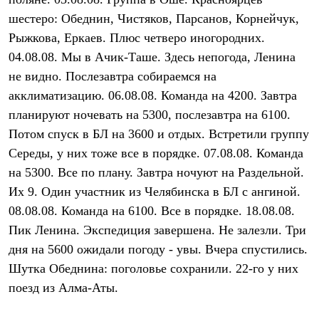
Термобелье
шестеро: Обеднин, Чистяков, Парсанов, Корнейчук,
Теплое термобелье
Среднее термобелье
Рыжкова, Еркаев. Плюс четверо иногородних.
Легкое термобелье
04.08.08. Мы в Ачик-Таше. Здесь непогода, Ленина
Лёгкая одежда
Футболки
не видно. Послезавтра собираемся на
Рубашки
акклиматизацию. 06.08.08. Команда на 4200. Завтра
Толстовки
Брюки
планируют ночевать на 5300, послезавтра на 6100.
Шорты
Потом спуск в БЛ на 3600 и отдых. Встретили группу
Женская одежда
Середы, у них тоже все в порядке. 07.08.08. Команда
Утепленная пухом
Куртки
на 5300. Все по плану. Завтра ночуют на Раздельной.
Брюки
Их 9. Один участник из Челябинска в БЛ с ангиной.
Жилеты
Утепленная синтетикой
08.08.08. Команда на 6100. Все в порядке. 18.08.08.
Куртки
Пик Ленина. Экспедиция завершена. Не залезли. Три
Брюки
дня на 5600 ожидали погоду - увы. Вчера спустились.
Штормовая одежда
Куртки
Шутка Обеднина: поголовье сохранили. 22-го у них
Софтшелл одежда
поезд из Алма-Аты.
Куртки
Брюки
Лёгкая одежда