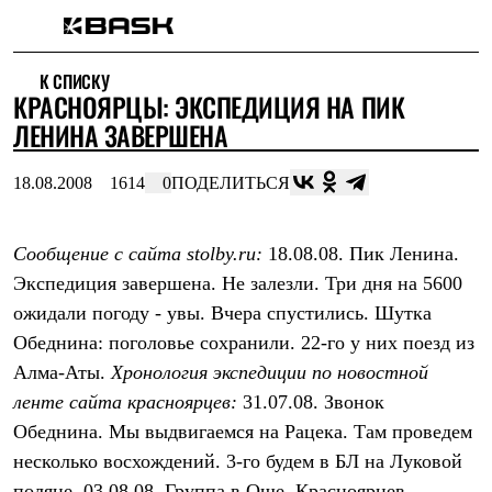
Каталог
К СПИСКУ
Интернет-магазин
КРАСНОЯРЦЫ: ЭКСПЕДИЦИЯ НА ПИК
Мужская одежда
Утепленная пухом
ЛЕНИНА ЗАВЕРШЕНА
Куртки
Брюки
18.08.2008
1614
0
ПОДЕЛИТЬСЯ
Жилеты
Комбинезоны
Утепленная синтетикой
Куртки
Сообщение с сайта stolby.ru:
18.08.08. Пик Ленина.
Брюки
Экспедиция завершена. Не залезли. Три дня на 5600
Штормовая одежда
ожидали погоду - увы. Вчера спустились. Шутка
Куртки
Брюки
Обеднина: поголовье сохранили. 22-го у них поезд из
Софтшелл одежда
Алма-Аты.
Хронология экспедиции по новостной
Куртки
Брюки
ленте сайта красноярцев:
31.07.08. Звонок
Флисовая одежда
Обеднина. Мы выдвигаемся на Рацека. Там проведем
Куртки
Брюки
несколько восхождений. 3-го будем в БЛ на Луковой
Жилеты
поляне. 03.08.08. Группа в Оше. Красноярцев