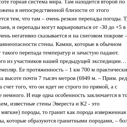
соте горная система мира. Там находится второй по
ожена в непосредственной близости от этого
ся тем, что там – очень резкие перепады погоды. Т
аев, и перепады могут варьироваться от -30 до +5 в
чень негативно сказывается и на снеговом покрове 
 камнеопасности стены. Камни, которые в обычном
 такого перепада температур и зачастую падают.
ного из участников нашей предыдущей экспедиции…
земпляр. Ее протяженность – 1 км 700 м практическ
а высоте почти 7 тысяч метров (6949 м. – Прим. ред.
счет того, что он идет не строго по прямой, а с
 немного. И еще одна особенность заключается в то
жем, известные стены Эвереста и К2 - это
мягкие) породы, то гранит как порода изверженная
ны, которые образуются гранитными породами, – бо