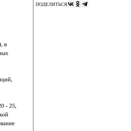
ПОДЕЛИТЬСЯ
, в
зных
иций,
0 - 25,
кой
звание