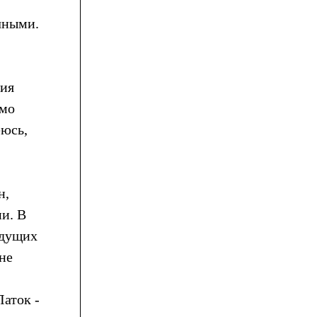
чными.
ция
имо
еюсь,
н,
и. В
ыдущих
не
Латок -