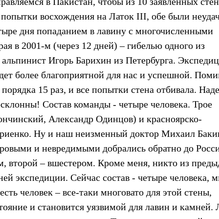
правляемся в Пакистан, чтобы из 10 заявленных стен
попытки восхождения на Латок III, обе были неуда
четыре дня попаданием в лавину с многочисленными
ая в 2001-м (через 12 дней) – гибелью одного из
 альпинист Игорь Барихин из Петербурга. Экспеди
будет более благоприятной для нас и успешной. Пом
порядка 15 раз, и все попытки стена отбивала. Над
осклонны! Состав команды - четыре человека. Трое
ончинский, Александр Одинцов) и красноярско-
риенко. Ну и наш неизменный доктор Михаил Баки
доровыми и невредимыми добрались обратно до Росси
ом, второй – вшестером. Кроме меня, никто из пред
ей экспедиции. Сейчас состав - четыре человека, м
ть человек – все-таки многовато для этой стены,
тояние и становится уязвимой для лавин и камней. 