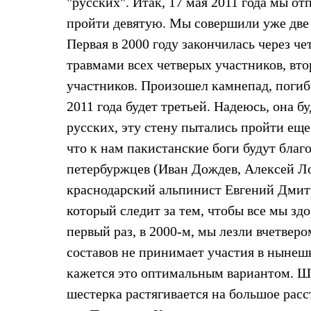
"русских". Итак, 17 мая 2011 года мы от
Брюки
Лёгкая одежда
пройти девятую. Мы совершили уже две 
Рубашки
Футболки
Первая в 2000 году закончилась через 
Толстовки
травмами всех четверых участников, втор
Брюки
Термобелье
участников. Произошел камнепад, погиб
Теплое термобелье
2011 года будет третьей. Надеюсь, она 
Среднее термобелье
Легкое термобелье
русских, эту стену пытались пройти еще 
Флисовая одежда
Куртки
что к нам пакистанские боги будут благ
Брюки
петербуржцев (Иван Дождев, Алексей Л
Детская одежда
Утепленная пухом
краснодарский альпинист Евгений Дмит
Комбинезоны
который следит за тем, чтобы все мы з
Куртки
Брюки
первый раз, в 2000-м, мы лезли вчетвер
Утепленная синтетикой
составов не принимает участия в нынешн
Комбинезоны
Куртки
кажется это оптимальным вариантом. Шес
Брюки
Лёгкая одежда
шестерка растягивается на большое расс
Футболки