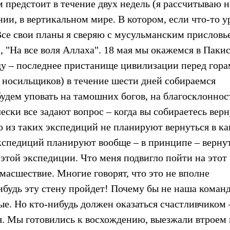
 предстоит в течение двух недель (я рассчитываю н
ии, в вертикальном мире. В котором, если что-то у
Все свои планы я сверяю с мусульманским присловь
, "На все воля Аллаха". 18 мая мы окажемся в Пакис
ду – последнее пристанище цивилизации перед гора
 носильщиков) в течение шести дней собираемся
 будем уповать на тамошних богов, на благосклоннос
ески все задают вопрос – когда вы собираетесь вер
о из таких экспедиций не планируют вернуться в ка
кспедиций планируют вообще – в принципе – вернут
этой экспедиции. Что меня подвигло пойти на этот
умасшествие. Многие говорят, что это не вполне
нибудь эту стену пройдет! Почему бы не наша коман
ые. Но кто-нибудь должен оказаться счастливчиком 
. Мы готовились к восхождению, выезжали втроем 