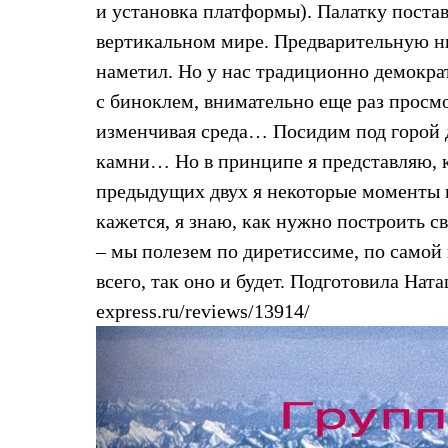
и установка платформы). Палатку постав
Коллекции
PEAK
вертикальном мире. Предварительную н
ЗА ПОЛЯРНЫМ КРУГОМ
наметил. Но у нас традиционно демократ
TREK
BASK kids
с биноклем, внимательно еще раз просм
CITY
BASK juno
изменчивая среда… Посидим под горой д
ИДЁМ В ПОХОД
камни… Но в принципе я представляю, ка
Дневник капитана
Каталог дилеров
предыдущих двух я некоторые моменты 
Компания
кажется, я знаю, как нужно построить с
Баск сегодня
История
– мы полезем по диретиссиме, по самой
Отцы основатели
всего, так оно и будет. Подготовила Ната
Производство
Баск в вашем городе
express.ru/reviews/13914/
Контроль качества
Технологии
Команда Баск
Сотрудничество
Дилерам
Стать дилером
Корпоративным клиентам