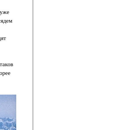
 уже
сядем
дят
таков
орее