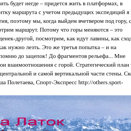
ить будет негде – придется жить в платформах, в
итку маршрута с учетом предыдущих экспедиций я
ия, поэтому мы, когда выйдем вчетвером под гору, 
отрим маршрут. Потому что горы меняются – это
енек-другой, посмотрим, как идут лавины, как схо
к нужно лезть. Это же третья попытка – и на
помню до зацепок! До фрагментов рельефа... Мне
вои взаимоотношения с горой. Стратегический план 
 центральной и самой вертикальной части стены. Ск
ша Полетаева, Спорт-Экспресс http://others.sport-