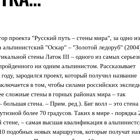
ор проекта "Русский путь – стены мира", за одно из
альпинистский "Оскар" – "Золотой ледоруб" (2004)
тикальной стены Латок III – одного из самых серье
 пройденного ни одним альпинистом. Рассказывает
 году, зародился проект, который получил название
заключается в том, чтобы силами российских экспед
е сложные стены в горных районах мира – так
– большая стена. – Прим. ред.). Биг волл – это стена
изной более 70 градусов. Таких в мире - порядка 2
 стене, – самая высшая квалификация в альпинистс
10 подобных новых маршрутов, которые получат на