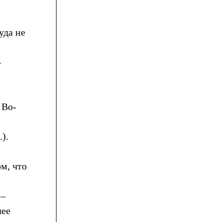
уда не
–
 Во-
и
).
м, что
 –
лее