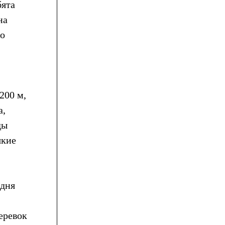
бята
на
то
200 м,
а,
ды
якие
 дня
еревок