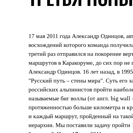
Жилеты
Термобелье
Теплое термобелье
Среднее термобелье
Легкое термобелье
Лёгкая одежда
17 мая 2011 года Александр Одинцов, авт
Футболки
Рубашки
восхождений которого команда получила 
Толстовки
третий раз отправился на покорение вер
Брюки
Шорты
маршрутов в Каракоруме, до сих пор не
Женская одежда
Александр Одинцов. 16 лет назад, в 1995
Утепленная пухом
Куртки
"Русский путь – стены мира". Суть его 
Брюки
Жилеты
российских альпинистов пройти наиболе
Утепленная синтетикой
называемые биг воллы (от англ. big wall 
Куртки
Брюки
протяженностью больше километра и крут
Штормовая одежда
и каждый маршрут, пройденный на такой
Куртки
Софтшелл одежда
иерархии. Мы поставили задачу пройти 
Куртки