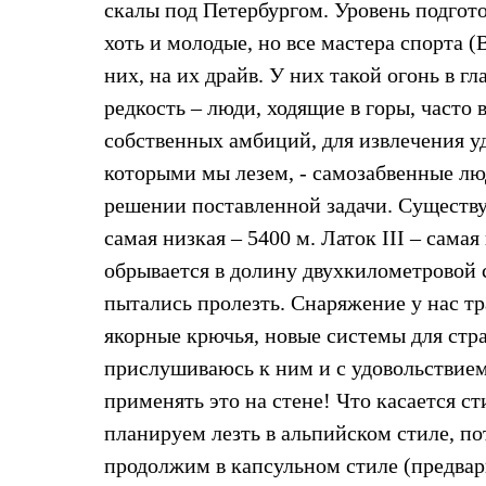
Тапочки и чуни
скалы под Петербургом. Уровень подгото
Тапочки
хоть и молодые, но все мастера спорта (
Чуни
Уход за обувью
них, на их драйв. У них такой огонь в г
Аксессуары
редкость – люди, ходящие в горы, част
Головные уборы
Шапки
собственных амбиций, для извлечения уд
Балаклавы и маски
которыми мы лезем, - самозабвенные лю
Кепки и бейсболки
Повязки
решении поставленной задачи. Существу
Шарфы
Панамы
самая низкая – 5400 м. Латок III – сама
Перчатки и рукавицы
обрывается в долину двухкилометровой 
Перчатки
Рукавицы
пытались пролезть. Снаряжение у нас т
Носки
якорные крючья, новые системы для стра
Полезные аксессуары
Брелки
прислушиваюсь к ним и с удовольствием
Ремни
применять это на стене! Что касается ст
Шевроны
Опушки
планируем лезть в альпийском стиле, по
Термоковрики
Уход за одеждой
продолжим в капсульном стиле (предвар
В Арктику