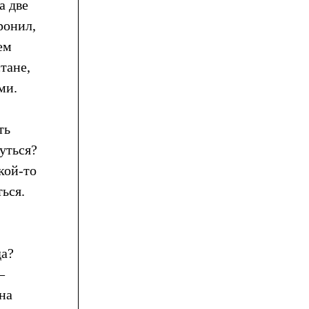
а две
ронил,
ем
тане,
ми.
ть
нуться?
кой-то
ься.
да?
–
на