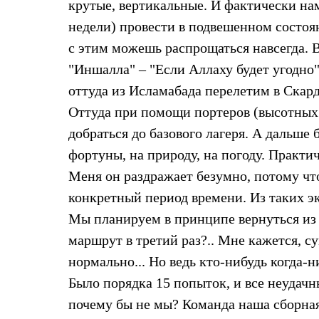
крутые, вертикальные. И фактически нам
Комбинированные
недели) провести в подвешенном состоян
С синтетическим утеплителем
Аксессуары для спальников
с этим можешь распрощаться навсегда. 
Сумки и баулы
Баулы
"Иншалла" – "Если Аллаху будет угодно"
Кошельки
оттуда из Исламабада перелетим в Скар
Сумки
Гермомешки
Оттуда при помощи портеров (высотных
Полезные аксессуары
добраться до базового лагеря. А дальше
Книги
Еда
фортуны, на природу, на погоду. Практич
Коврики
Меня он раздражает безумно, потому чт
Обувь
Женская обувь
конкретный период времени. Из таких э
Сапоги
Ботинки
Мы планируем в принципе вернуться из 
Мужская обувь
маршрут в третий раз?.. Мне кажется, с
Ботинки
Кроссовки
нормально... Но ведь кто-нибудь когда-
Сапоги
Было порядка 15 попыток, и все неудачн
Гамаши и бахилы
Гамаши
почему бы не мы? Команда наша сборная
Бахилы