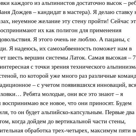
вки каждого из альпинистов достаточно высок – ре
Ваня Дождев – кандидат в мастера). Я делаю ставку 
лазах, неуемное желание эту стену пройти! Сейчас э
о воспринимают их как полигон для применения
овольствия. Я этого очень не люблю. А пацаны, с
ди. Я надеюсь, их самозабвенность поможет нам в
ет шесть вершин системы Латок. Самая высокая – 7
я интересная с точки зрения технического альпинизм
стеной, по которой уже много раз различные коман
радиционное – с учетом появившихся инноваций, вс
ховки… Ребята молодые, они все это знают – я
 воспринимаю все новое, что они приносят. Будем
иля, то он будет альпийско-капсульным. Первые два
том, когда дойдем до вертикальной части стены,
ительная обработка трех-четырех, максимум пяти в