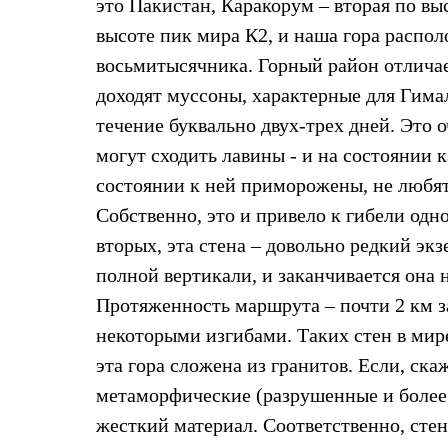
это Пакистан, Каракорум – вторая по вы
Толстовки
Брюки
высоте пик мира К2, и наша гора распол
Софтшелл одежда
восьмитысячника. Горный район отличает
Куртки
Флисовая одежда
доходят муссоны, характерные для Гимал
Куртки
течение буквально двух-трех дней. Это о
Брюки
Жилеты
могут сходить лавины - и на состоянии
Комбинезоны
Термобелье
состоянии к ней приморожены, не любят
Комплект термобелья
Собственно, это и привело к гибели од
Снаряжение
Палатки и тенты
вторых, эта стена – довольно редкий эк
Палатки
полной вертикали, и заканчивается она н
Тенты
Аксессуары для палаток
Протяженность маршрута – почти 2 км за 
Рюкзаки
Экспедиционные
некоторыми изгибами. Таких стен в мире
Легкоходные
эта гора сложена из гранитов. Если, ска
Альпинистские
Городские
метаморфические (разрушенные и более 
Аксессуары для рюкзаков
жесткий материал. Соответственно, сте
Спальные мешки
Пуховые