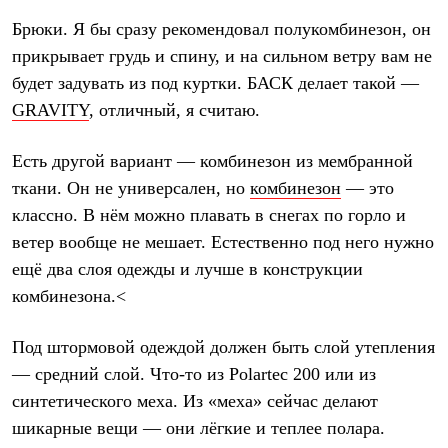
Тапочки
Чуни
Брюки.
Я бы сразу рекомендовал полукомбинезон, он
Уход за обувью
прикрывает грудь и спину, и на сильном ветру вам не
Аксессуары
Головные уборы
будет задувать из под куртки. БАСК делает такой —
Шапки
GRAVITY
, отличный, я считаю.
Балаклавы и маски
Кепки и бейсболки
Повязки
Есть другой вариант —
комбинезон из мембранной
Шарфы
ткани.
Он не универсален, но
комбинезон
— это
Панамы
Перчатки и рукавицы
классно. В нём можно плавать в снегах по горло и
Перчатки
ветер вообще не мешает. Естественно под него нужно
Рукавицы
ещё два слоя одежды и лучше в конструкции
Носки
Полезные аксессуары
комбинезона.<
Брелки
Ремни
Шевроны
Под штормовой одеждой должен быть слой утепления
Опушки
—
средний слой
. Что-то из Polartec 200 или из
Термоковрики
синтетического меха. Из «меха» сейчас делают
Уход за одеждой
В Арктику
шикарные вещи — они лёгкие и теплее полара.
Коллекции