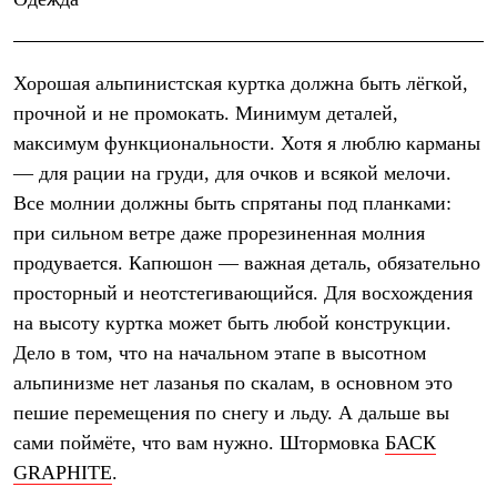
С синтетическим утеплителем
Аксессуары для спальников
Сумки и баулы
Баулы
Хорошая альпинистская куртка
должна быть лёгкой,
Кошельки
прочной и не промокать. Минимум деталей,
Сумки
Гермомешки
максимум функциональности. Хотя я люблю карманы
Полезные аксессуары
— для рации на груди, для очков и всякой мелочи.
Книги
Все молнии должны быть спрятаны под планками:
Еда
Коврики
при сильном ветре даже прорезиненная молния
Обувь
продувается. Капюшон — важная деталь, обязательно
Женская обувь
Сапоги
просторный и неотстегивающийся. Для восхождения
Ботинки
на высоту куртка может быть любой конструкции.
Мужская обувь
Дело в том, что на начальном этапе в высотном
Ботинки
Кроссовки
альпинизме нет лазанья по скалам, в основном это
Сапоги
пешие перемещения по снегу и льду. А дальше вы
Гамаши и бахилы
Гамаши
сами поймёте, что вам нужно. Штормовка
БАСК
Бахилы
GRAPHITE
.
Тапочки и чуни