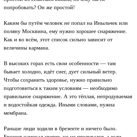
Термобелье
попробовать? Он же простой!
Теплое термобелье
Среднее термобелье
Легкое термобелье
Каким бы путём человек не попал на Иныльчек или
Лёгкая одежда
поляну Москвина, ему нужно хорошее снаряжение.
Футболки
Рубашки
Как и во всём, этот список сильно зависит от
Толстовки
величины кармана.
Брюки
Шорты
Женская одежда
В высоких горах есть свои особенности — там
Утепленная пухом
бывает холодно, идёт снег, дует сильный ветер.
Куртки
Брюки
Чтобы сохранить здоровье, нужно правильно
Жилеты
подготовиться к таким условиям — необходимо
Утепленная синтетикой
Куртки
правильное снаряжение. А это тёплая, непродуваемая
Брюки
и водостойкая одежда. Иными словами, нужна
Штормовая одежда
мембрана.
Куртки
Софтшелл одежда
Куртки
Раньше люди ходили в брезенте и ничего было.
Брюки
Лёгкая одежда
Брезент намокал сверху, но не продувался, а если