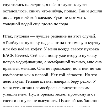
спустились на ледник, я шёл от лужи к луже:
остановлюсь, сниму что-нибудь, попью. Так и дошли
до лагеря в лёгкой одежде. Руки не мог мыть
холодной водой ещё где-то полгода.
Итак,
пуховка
— лучшее решение на этот случай.
«Тяжёлую» пуховку надевают на штормовую куртку
или без неё на кофту. У меня всегда сверху пуховка
БАСК Everest
. Сейчас я ношу уже вторую пуховку —
новую модификацию, с мембранной тканью, мне она
нравится меньше. Она не промокает, но в ней не так
комфортно как в первой. Нет той лёгкости. Но это
дело вкуса. Тёплые штаны наверх я беру редко. У
меня есть штаны-самосбросы с синтетическим
утеплителем. Пух в брюках может промокнуть от
снега и его уже не высушить.
Пуховый комбинезон
летом на семитысячниках неактуален — жарко.