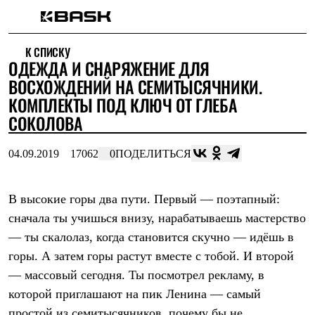
Каталог
К СПИСКУ
Интернет-магазин
​ОДЕЖДА И СНАРЯЖЕНИЕ ДЛЯ
Мужская одежда
Утепленная пухом
ВОСХОЖДЕНИЙ НА СЕМИТЫСЯЧНИКИ.
Куртки
КОМПЛЕКТЫ ПОД КЛЮЧ ОТ ГЛЕБА
Брюки
СОКОЛОВА
Жилеты
Комбинезоны
Утепленная синтетикой
04.09.2019
17062
0
ПОДЕЛИТЬСЯ
Куртки
Брюки
Штормовая одежда
В высокие горы два пути. Первый — поэтапный:
Куртки
Брюки
сначала ты учишься внизу, нарабатываешь мастерство
Софтшелл одежда
— ты скалолаз, когда становится скучно — идёшь в
Куртки
Брюки
горы. А затем горы растут вместе с тобой. И второй
Флисовая одежда
— массовый сегодня. Ты посмотрел рекламу, в
Куртки
которой приглашают на пик Ленина — самый
Брюки
Жилеты
простой из семитысячников, почему бы не