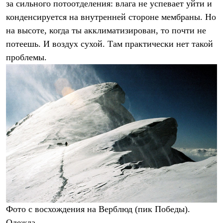
Брюки
за сильного потоотделения: влага не успевает уйти и
Софтшелл одежда
конденсируется на внутренней стороне мембраны. Но
Куртки
на высоте, когда ты акклиматизирован, то почти не
Флисовая одежда
Куртки
потеешь. И воздух сухой. Там практически нет такой
Брюки
проблемы.
Жилеты
Комбинезоны
Термобелье
Комплект термобелья
Снаряжение
Палатки и тенты
Палатки
Тенты
Аксессуары для палаток
Рюкзаки
Экспедиционные
Легкоходные
Альпинистские
Городские
Аксессуары для рюкзаков
Спальные мешки
Фото с восхождения на Верблюд (пик Победы).
Пуховые
Комбинированные
Одежда