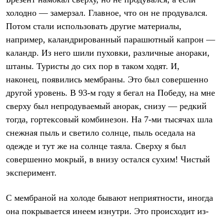
Рубашки
холодно — замерзал. Главное, что он не продувался.
Футболки
Потом стали использовать другие материалы,
Толстовки
Брюки
например, каландрированный парашютный капрон —
Термобелье
каландр. Из него шили пуховки, различные анораки,
Теплое термобелье
Среднее термобелье
штаны. Туристы до сих пор в таком ходят. И,
Легкое термобелье
наконец, появились мембраны. Это был совершенно
Флисовая одежда
Куртки
другой уровень. В 93-м году я бегал на Победу, на мне
Брюки
сверху был непродуваемый анорак, снизу — редкий
Детская одежда
тогда, гортексовый комбинезон. На 7-ми тысячах шла
Утепленная пухом
Комбинезоны
снежная пыль и светило солнце, пыль оседала на
Куртки
одежде и тут же на солнце таяла. Сверху я был
Брюки
Утепленная синтетикой
совершенно мокрый, в внизу остался сухим! Чистый
Комбинезоны
эксперимент.
Куртки
Брюки
Лёгкая одежда
С мембраной на холоде бывают неприятности, иногда
Футболки
она покрывается инеем изнутри. Это происходит из-
Толстовки