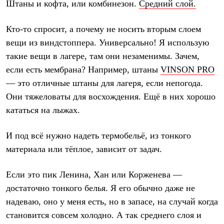
Штаны и кофта, или комбинезон.
Средний слой.
PEAK
ЗА ПОЛЯРНЫМ КРУГОМ
TREK
Кто-то спросит, а почему не носить вторым слоем
BASK kids
вещи из виндстоппера. Универсально! Я использую
CITY
BASK juno
такие вещи в лагере, там они незаменимы. Зачем,
ИДЁМ В ПОХОД
если есть мембрана? Например, штаны
VINSON PRO
Дневник капитана
Каталог дилеров
— это отличные штаны для лагеря, если непогода.
Компания
Они тяжеловаты для восхождения. Ещё в них хорошо
Баск сегодня
кататься на лыжах.
История
Отцы основатели
Производство
И под всё нужно надеть
термобельё
, из тонкого
Баск в вашем городе
Контроль качества
материала или тёплое, зависит от задач.
Технологии
Команда Баск
Если это пик Ленина, Хан или Корженева —
Сотрудничество
Дилерам
достаточно тонкого белья. Я его обычно даже не
Стать дилером
надеваю, оно у меня есть, но в запасе, на случай когда
Корпоративным клиентам
Услуги
становится совсем холодно. А так среднего слоя и
Медиа