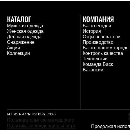
Брюки
Лёгкая одежда
Рубашки
КАТАЛОГ
КОМПАНИЯ
Футболки
Толстовки
Мужская одежда
Баск сегодня
Брюки
Женская одежда
История
Термобелье
Детская одежда
Отцы основатели
Теплое термобелье
Снаряжение
Производство
Среднее термобелье
Акции
Баск в вашем городе
Легкое термобелье
Коллекции
Контроль качества
Флисовая одежда
Технологии
Куртки
Команда Баск
Брюки
Вакансии
Детская одежда
Утепленная пухом
Комбинезоны
Куртки
Брюки
Утепленная синтетикой
Комбинезоны
Куртки
НПФ БАСК ©1996-2026
Брюки
Пользовательское соглашение
Лёгкая одежда
Политика конфиденциальности
Продолжая исполь
Футболки