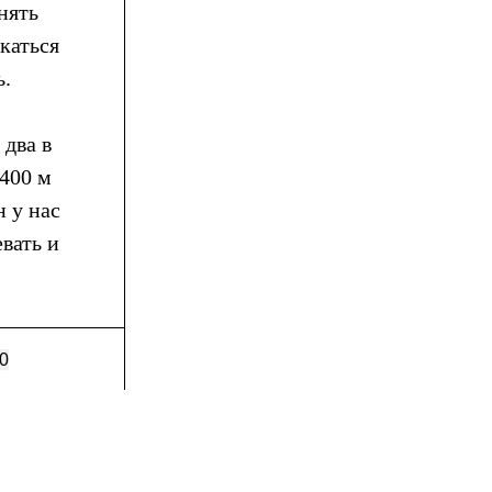
нять
скаться
ь.
 два в
.400 м
н у нас
вать и
0