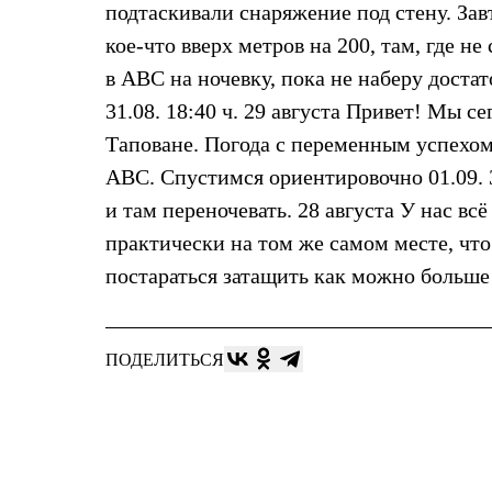
подтаскивали снаряжение под стену. Зав
Жилеты
Термобелье
кое-что вверх метров на 200, там, где н
Теплое термобелье
в АВС на ночевку, пока не наберу доста
Среднее термобелье
Легкое термобелье
31.08. 18:40 ч. 29 августа Привет! Мы с
Лёгкая одежда
Футболки
Таповане. Погода с переменным успехом,
Рубашки
АВС. Спустимся ориентировочно 01.09. За
Толстовки
Брюки
и там переночевать. 28 августа У нас вс
Шорты
практически на том же самом месте, что
Женская одежда
Утепленная пухом
постараться затащить как можно больше 
Куртки
Брюки
Жилеты
Утепленная синтетикой
ПОДЕЛИТЬСЯ
Куртки
Брюки
Штормовая одежда
Куртки
Софтшелл одежда
Куртки