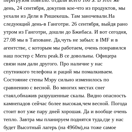
перегрузом повезло: отдали всего 100 $. В этот же
Термобелье
день, 24 сентября, докупив кое-что из продуктов, мы
Теплое термобелье
Среднее термобелье
уехали из Дели в Ришекешь. Там заночевали.На
Легкое термобелье
следующий день-в Ганготри. 26 сентября, выйдя рано
Лёгкая одежда
Футболки
утром из Ганготри, дошли до Бжибаса. И вот сегодня,
Рубашки
27.08 мы в Таповане. Да,чуть не забыл: в IMF и в
Толстовки
Брюки
агентстве, с которым мы работаем, очень понравился
Шорты
наш постер с Meru peak.В се довольны. Офицера
Женская одежда
связи нам дали другого. Про наличие у нас
Утепленная пухом
Куртки
спутникого телефона и раций мы помалкиваем.
Брюки
Состояние стены Мэру сильно изменилось по
Жилеты
Утепленная синтетикой
сравнению с весной. Во многих местах снег
Куртки
стаял,обнажив разрушенные скалы. Видно опасность
Брюки
Штормовая одежда
камнепадов сейчас более высокая,чем весной. Погода
Куртки
стоит вот уже пару дней хорошая. Да и вообще очень
Софтшелл одежда
тепло. Завтра мы планируем поднятся туда,где у нас
Куртки
Брюки
будет Высотный лагерь (на 4960м),на тоже самое
Лёгкая одежда