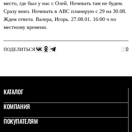
место, где был у нас с Олей. Ночевать там не будем.
Рубашки
Футболки
Сразу вниз. Ночевать в АВС планирую с 29 на 30.08.
Толстовки
Ждем ответа. Валера, Игорь. 27.08.01. 16:00 ч по
Брюки
местному времени.
Термобелье
Теплое термобелье
Среднее термобелье
Легкое термобелье
ПОДЕЛИТЬСЯ
0
Флисовая одежда
Куртки
Брюки
Детская одежда
Утепленная пухом
Комбинезоны
Куртки
Брюки
КАТАЛОГ
Утепленная синтетикой
Комбинезоны
КОМПАНИЯ
Куртки
Брюки
Лёгкая одежда
ПОКУПАТЕЛЯМ
Футболки
Толстовки