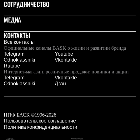
Брюки
СОТРУДНИЧЕСТВО
Софтшелл одежда
Куртки
МЕДИА
Флисовая одежда
Куртки
Брюки
КОНТАКТЫ
Жилеты
Все контакты
Комбинезоны
Официальные каналы BASK о жизни и развитии бренда
Термобелье
Telegram
Youtube
Комплект термобелья
Odnoklassniki
Vkontakte
Снаряжение
Rutube
Палатки и тенты
Интернет-магазин, розничные продажи: новинки и акции
Палатки
Telegram
Vkontakte
Тенты
Odnoklassniki
Дзэн
Аксессуары для палаток
Рюкзаки
Экспедиционные
Легкоходные
Альпинистские
Городские
НПФ БАСК ©1996-2026
Аксессуары для рюкзаков
Пользовательское соглашение
Спальные мешки
Политика конфиденциальности
Пуховые
Комбинированные