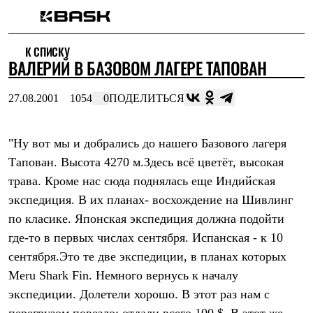
Каталог
К СПИСКУ
Интернет-магазин
ВАЛЕРИЙ В БАЗОВОМ ЛАГЕРЕ ТАПОВАН
Мужская одежда
Утепленная пухом
Куртки
27.08.2001
1054
0
ПОДЕЛИТЬСЯ
Брюки
Жилеты
Комбинезоны
"Ну вот мы и добрались до нашего Базового лагеря
Утепленная синтетикой
Куртки
Тапован. Высота 4270 м.Здесь всё цветёт, высокая
Брюки
трава. Кроме нас сюда поднялась еще Индийская
Штормовая одежда
Куртки
экспедиция. В их планах- восхождение на Шивлинг
Брюки
по класике. Японская экспедиция должна подойти
Софтшелл одежда
где-то в первых числах сентября. Испанская - к 10
Куртки
Брюки
сентября.Это те две экспедиции, в планах которых
Флисовая одежда
Meru Shark Fin. Немного вернусь к началу
Куртки
Брюки
экспедиции. Долетели хорошо. В этот раз нам с
Жилеты